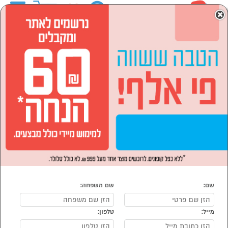
0
×
ראשי
המותגים
Highwood הייווד
לבית ולגן
הסתר רשימת קטגוריות
רהיטים לבית (28)
עיצוב הבית (3)
לבית ולגן Highwood הייווד
נמצאו 31 מוצרי לבית ולגן של ריהוט ילדים
מיון:
הפופולרים ביותר
שם:
שם משפחה:
מייל:
טלפון: