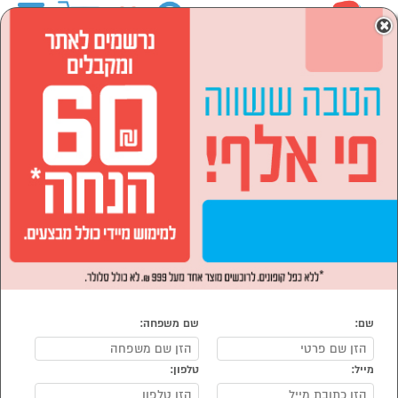
0
×
ראשי
סמארטפונים, שעונים חכמים ואביזרים
רחפנים
רחפנים
נמצאו 18 מוצרי רחפנים
מיון:
הפופולרים ביותר
שם:
שם משפחה:
מייל:
טלפון:
רחפן DJI Avata 360 (DJI
רחפן DJI Neo Fly More
Combo
RC 2)