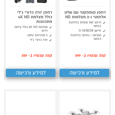
רחפן קומפקטי עם שלט
רחפן יורה כדורי ג'לי
אלחוטי ו-2 מצלמות HD
כולל מצלמת 4K HD
מתכווננת
היפוך 360 מעלות בלחיצת
כפתור
מצלמת 4K HD כולל צילום
חיישן G-SENSOR
וידאו
המראה / נחיתה בלחיצת
3 מהירויות טיסה
כפתור
יורה כדורי ג'לי
קנה עכשיו ב- 599
קנה עכשיו ב- 259
למידע ורכישה
למידע ורכישה