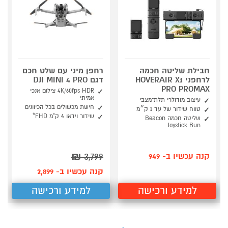
חבילת שליטה חכמה
רחפן מיני עם שלט חכם
לרחפני HOVERAIR X1
דגם DJI MINI 4 PRO
PRO PROMAX
4K/60fps HDR צילום אנכי
אמיתי
עיצוב מודולרי תלת־מצבי
חישת מכשולים בכל הכיוונים
טווח שידור של עד 1 ק״מ
שידור וידאו 4 ק"מ FHD*
שליטה חכמה Beacon
Joystick Bun
₪
3,799
קנה עכשיו ב- 949
קנה עכשיו ב- 2,899
למידע ורכישה
למידע ורכישה