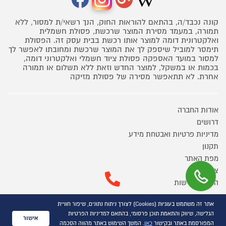
קונה נכבד/ה, בהתאם להוראות החוק, הנך רשאי/ת למסור, ללא
תמורה, במעמד מסירת המוצר שרכשת, פסולת חשמלית
ואלקטרונית דומה למוצר אותו רכשת בבית עסק זה. הפסולת
תימסר למוביל שיספק לך את המוצר שרכשת ומחובתו לאפשר לך
למסור במועד האספקה פסולת ציוד חשמלי ואלקטרוני דומה,
בכמות או במשקל, למוצר החדש וזאת ללא תשלום או תמורה
אחרת. לא תתאפשר מסירה של פסולת מזיקה
אודות החברה
דרושים
מדיניות פרטיות ואבטחת מידע
תקנון
מפת האתר
צור קשר
הצהרת נגישות
מוקד הזמנות ושירות לקוחות
אתר זה משתמש בעוגיות (Cookies) לצורך ניתוח נתונים, שיפור חוויית
03-9545370
הגלישה, שיווק והתאמת תוכן פרסומי, בהתאם למדיניות הפרטיות
אישור
המפורסמת באתר ובקישור
כאן
. המשך השימוש באתר מהווה הסכמה