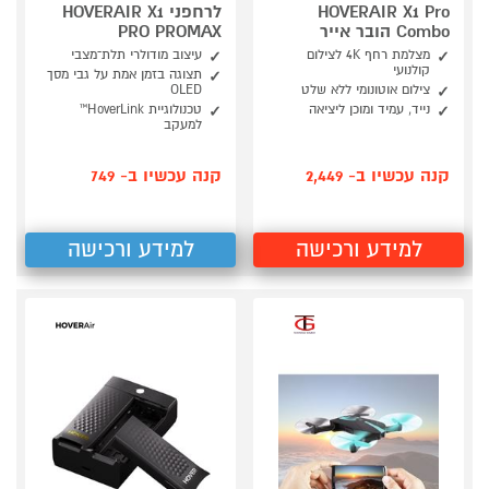
HOVERAIR X1 Pro
לרחפני HOVERAIR X1
Combo הובר אייר
PRO PROMAX
מצלמת רחף 4K לצילום
עיצוב מודולרי תלת־מצבי
קולנועי
תצוגה בזמן אמת על גבי מסך
צילום אוטונומי ללא שלט
OLED
נייד, עמיד ומוכן ליציאה
טכנולוגיית HoverLink™
למעקב
קנה עכשיו ב- 2,449
קנה עכשיו ב- 749
למידע ורכישה
למידע ורכישה