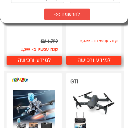
צילום 360° ו־8K/60fps HDR
רחפן בגודל כף יד
חיישני מכשולים רב־כיווניים
צילום וידאו יציב באיכות 4K
עד 23 דקות ליצירה רציפה
שליטה באמצעות אפליקציה
וקול
₪
1,799
קנה עכשיו ב- 3,499
קנה עכשיו ב- 1,299
למידע ורכישה
למידע ורכישה
GTI