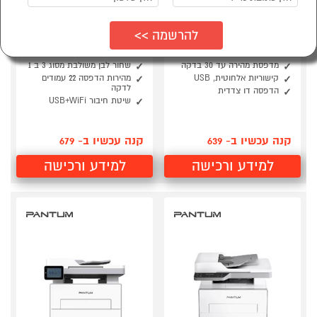
סמן להשוואה
סמן להשוואה
מדפסת לייזר אלחוטית
מדפסת לייזר משולבת
דגם Brother HL-
פנטום PANTUM
L2400DW
BM2300AW אלחוטית
מדפסת מהירה עד 30 בדקה
שחור לבן משולבת מסוג 3 ב 1
קישוריות אלחוטית, USB
מהירות הדפסה 22 עמודים
לדקה
הדפסה דו צדדית
שיטת חיבור USB+WiFi
קנה עכשיו ב- 639
קנה עכשיו ב- 679
למידע ורכישה
למידע ורכישה