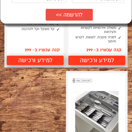
מתקן לייבוש ואחסון
מתקן יבוש כלים ממתכת
כלים מעל כיור עם
אל חלד מותאם מעל כיור
קלאפה לבן
כפול
מייבש יחודי מעל הכיור עם
בעל 2 קומות נעמד מעל הכיור
קלאפה
עשוי מתכת אל חלד
משולב אירגוניות לקערות
קל משקל וקל להרכבה
ולצלחות
לסכיני מטבח, לששת, לקרש
חיתוך
קנה עכשיו ב- 299
קנה עכשיו ב- 299
למידע ורכישה
למידע ורכישה