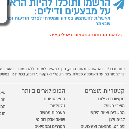
הרשמו ותוכלו להיות הראשו
על מבצעים ודילים:
מאשר/ת להשתמש במידע שמסרתי לצרכי הודעות ופרסומו
שבאתר
גלו את ההנחות הנוספות באפליקציה
קונה נכבד/ה, בהתאם להוראות החוק, הנך רשאי/ת למסור, ללא תמורה, במעמד
לך למסור במועד האספקה פסולת ציוד חשמלי ואלקטרוני דומה, בכמות או במש
קטגוריות מוצרים
הפופולארים ביותר
אאו
תקשורת וצילום
סמארטפונים
מבצ
מוצרי חשמל
טלוויזיות
המו
מחשבים וציוד היקפי
מערכות מחשב
הנמ
לבית ולגן
שואב אבק רובוטי
ספורט, מחנאות וצעצועים
מקררים ומקפיאים