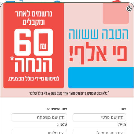
0
×
ראשי
סמארטפונים, שעונים חכמים ואביזרים
צילום
הסתר רשימת קטגוריות
מצלמות אקסטרים (12)
מצלמות אבטחה (40)
אביזרים למצלמות אקסטרים
מצלמות דרך (27)
(5)
צילום
נמצאו 85 מוצרי צילום
מיון:
הפופולרים ביותר
שם:
שם משפחה:
LIXIN
RELLE
מייל:
טלפון: