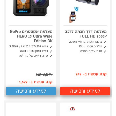
מצלמת דרך חכמה לרכב
מצלמת אקסטרים GoPro
HERO 13 Ultra Wide
FULL HD 1080P
Edition BK
צילום איכותי בתנאי חשכה
כולל כ.זיכרון 32GB
וידאו 5.3K60 \ 4K120 \ 2.7K240
זווית צילום רחבה
וידאו 4K60 + 1080p120
שדה ראייה של עד 177°
₪
2,079
קנה עכשיו ב- 249
קנה עכשיו ב- 1,699
למידע ורכישה
למידע ורכישה