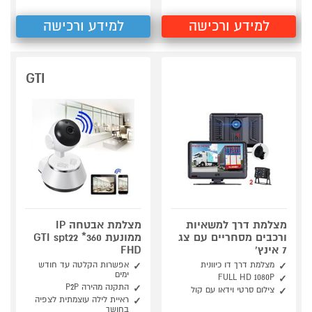
למידע ורכישה
למידע ורכישה
GTI
מצלמת דרך למשאיות
מצלמת אבטחה IP
ורכבים מסחריים עם צג
ממונעת 360* GTI spt22
7 אינץ'
FHD
מצלמת דרך דו כיוונית
אפשרות הקלטה עד חודש
ימים
FULL HD 1080P
התקנה מהירה P2P
צילום סרטי וידאו עם קול
ראיית לילה עוצמתית לצפיה
בחושך