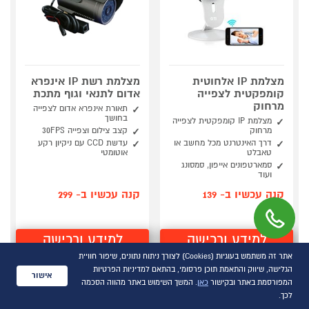
מצלמת IP אלחוטית
מצלמת רשת IP אינפרא
קומפקטית לצפייה
אדום לתנאי וגוף מתכת
מרחוק
תאורת אינפרא אדום לצפייה
בחושך
מצלמת IP קומפקטית לצפייה
מרחוק
קצב צילום וצפייה 30FPS
דרך האינטרנט מכל מחשב או
עדשת CCD עם ניקיון רקע
טאבלט
אוטומטי
סמארטפונים אייפון, סמסונג
ועוד
קנה עכשיו ב- 139
קנה עכשיו ב- 299
למידע ורכישה
למידע ורכישה
אתר זה משתמש בעוגיות (Cookies) לצורך ניתוח נתונים, שיפור חוויית
הגלישה, שיווק והתאמת תוכן פרסומי, בהתאם למדיניות הפרטיות
אישור
המפורסמת באתר ובקישור
כאן
. המשך השימוש באתר מהווה הסכמה
RELLE
RELLE
לכך.