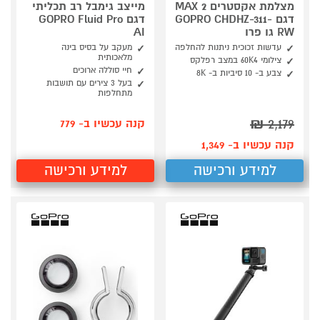
מצלמת אקסטרים MAX 2
מייצב גימבל רב תכליתי
דגם GOPRO CHDHZ-311-
דגם GOPRO Fluid Pro
RW גו פרו
AI
עדשות זכוכית ניתנות להחלפה
מעקב על בסיס בינה
מלאכותית
צילומי 60K4 במצב רפלקס
חיי סוללה ארוכים
צבע ב- 10 סיביות ב- 8K
בעל 3 צירים עם תושבות
מתחלפות
₪
2,179
קנה עכשיו ב- 779
קנה עכשיו ב- 1,349
למידע ורכישה
למידע ורכישה