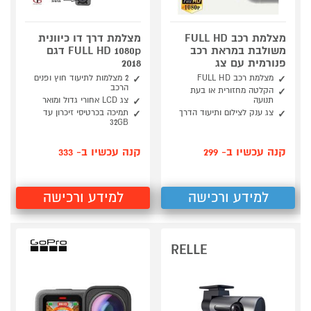
מצלמת רכב FULL HD
מצלמת דרך דו כיוונית
משולבת במראת רכב
FULL HD 1080p דגם
פנורמית עם צג
2018
מצלמת רכב FULL HD
2 מצלמות לתיעוד חוץ ופנים
הרכב
הקלטה מחזורית או בעת
תנועה
צג LCD אחורי גדול ומואר
צג ענק לצילום ותיעוד הדרך
תמיכה בכרטיסי זיכרון עד
32GB
קנה עכשיו ב- 299
קנה עכשיו ב- 333
למידע ורכישה
למידע ורכישה
RELLE