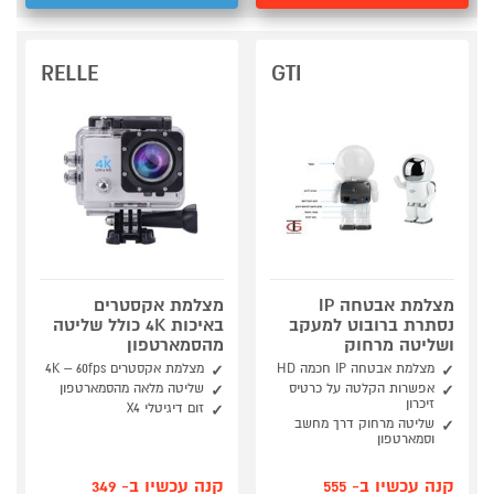
RELLE
GTI
מצלמת אבטחה IP
מצלמת אקסטרים
נסתרת ברובוט למעקב
באיכות 4K כולל שליטה
ושליטה מרחוק
מהסמארטפון
מצלמת אבטחה IP חכמה HD
מצלמת אקסטרים 4K – 60fps
אפשרות הקלטה על כרטיס
שליטה מלאה מהסמארטפון
זיכרון
זום דיגיטלי X4
שליטה מרחוק דרך מחשב
וסמארטפון
קנה עכשיו ב- 555
קנה עכשיו ב- 349