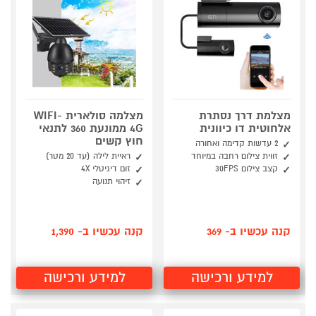
מצלמת דרך נסתרת
מצלמה סולארית WIFI-
אלחוטית דו כיוונית
4G ממונעת 360 לתנאי
חוץ קשים
2 עדשות קדימה ואחורה
זווית צילום רחבה במיוחד
ראיית לילה (עד 20 מטר)
קצב צילום 30FPS
זום דיגיטלי 4X
זיהוי תנועה
קנה עכשיו ב- 369
קנה עכשיו ב- 1,390
למידע ורכישה
למידע ורכישה