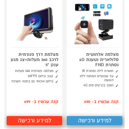
מצלמה אלחוטית
מצלמת דרך פנורמית
סלולארית נטענת 4G
לרכב 360 מעלות+צג מגע
נסתרת FHD
ענק "5
תאורת לילה נסתרת IR
מצלמה פנורמית 360 מעלות
עד שבועיים המתנה ללא
קצב צילום 30FPS
הטענה
צילום איכותי גם בתנאי חשיכה
תומך בכרטיס סים 4G
קנה עכשיו ב- 690
קנה עכשיו ב- 699
למידע ורכישה
למידע ורכישה