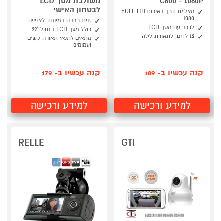
C600 - 1080P
משולבת מסך LCD
לבטחון האישי
מצלמת דרך באיכות FULL HD
1080
זוית רחבה במיוחד לצפייה
לרכב עם מסך LCD
כולל מסך LCD בגודל "22
12 לדים, לתאורת לילה
מתאים לתנאי תאורה קשים
ועמומים
קנה עכשיו ב- 189
קנה עכשיו ב- 179
למידע ורכישה
למידע ורכישה
RELLE
GTI