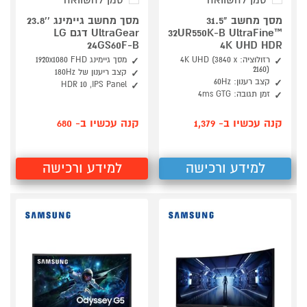
סמן להשוואה
סמן להשוואה
מסך מחשב "31.5
מסך מחשב גיימינג ''23.8
32UR550K-B UltraFine™
UltraGear דגם LG
24GS60F-B
4K UHD HDR
רזולוציה: 4K UHD (3840 x
מסך גיימינג FHD ‏‏1920x1080
2160)
קצב ריענון של 180Hz
קצב רענון: 60Hz
HDR 10 ,IPS Panel
זמן תגובה: 4ms GTG
קנה עכשיו ב- 1,379
קנה עכשיו ב- 680
למידע ורכישה
למידע ורכישה