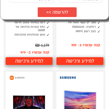
סמן להשוואה
סמן להשוואה
מסך מחשב "27 LENOVO
מסך מחשב גיימינג "31.5
67C6GAC2IS Legion
דגם SAMSUNG
S32CG552EM
R27qc-30
מסך "27 קעור פאנל VA
דקה במיוחד עיצוב חדשני
רזולוציה: 2560x1440
רמת קעירות מדהימה של
1000R
קצב רענון 180Hz
מגוון טכנולוגיות מתקדמות
₪
1,179
קנה עכשיו ב- 959
קנה עכשיו ב- 979
למידע ורכישה
למידע ורכישה