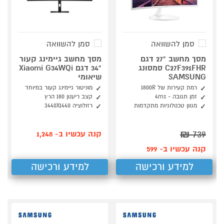
סמן להשוואה
סמן להשוואה
מסך מחשב "27 דגם
מסך מחשב גיימינג קעור
C27F391FHR סמסונג
"34 דגם Xiaomi G34WQi
SAMSUNG
שיאומי
רמת קעירות של 1800R
מוניטור גיימינג קעור במיוחד
זמן תגובה - 4ms
קצב ריענון 180 הרץ
מגוון טכנולוגיות מתקדמות
רזולוציה 3440X1440
₪
739
קנה עכשיו ב- 1,248
קנה עכשיו ב- 599
למידע ורכישה
למידע ורכישה