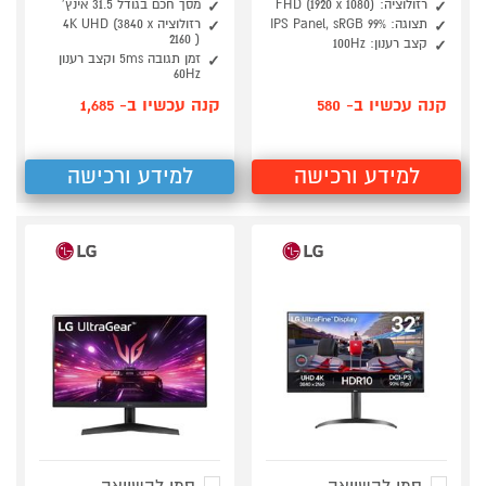
רזולוציה: FHD (1920 x 1080)
מסך חכם בגודל 31.5 אינץ'
תצוגה: IPS Panel, sRGB 99%
רזולוציה 4K UHD (3840 x
2160 )
קצב רענון: 100Hz
זמן תגובה 5ms וקצב רענון
60Hz
קנה עכשיו ב- 580
קנה עכשיו ב- 1,685
למידע ורכישה
למידע ורכישה