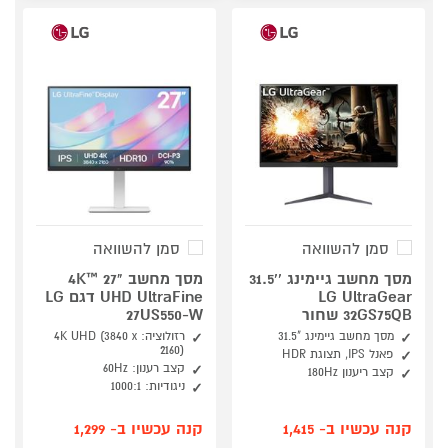
סמן להשוואה
סמן להשוואה
מסך מחשב גיימינג ''31.5
מסך מחשב "27 ™4K
LG UltraGear
UHD UltraFine דגם LG
32GS75QB שחור
27US550-W
מסך מחשב גיימינג "31.5
רזולוציה: 4K UHD (3840 x
2160)
פאנל IPS, תצוגת HDR
קצב רענון: 60Hz
קצב ריענון 180Hz
ניגודיות: 1000:1
קנה עכשיו ב- 1,415
קנה עכשיו ב- 1,299