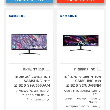
סמן להשוואה
סמן להשוואה
מסך מחשב גיימינג "57
מסך מחשב "34 שטוח
דגם SAMSUNG
דגם SAMSUNG
S57CG952NM סמסונג
S34C500GAM סמסונג
תומך בחלוקה של שני מסכי
מגוון רחב של טכנולוגיות
"32
יחס גובה רוחב 21:9
מסגרת דקה במיוחד עיצוב
זמן תגובה 5ms
חדשני
מגוון טכנולוגיות מתקדמות