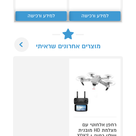
למידע ורכישה
למידע ורכישה
ל
Next
מוצרים אחרונים שראיתי
רחפן אלחוטי עם
מצלמת HD מובנית
ושלט רחוק XDKS 1