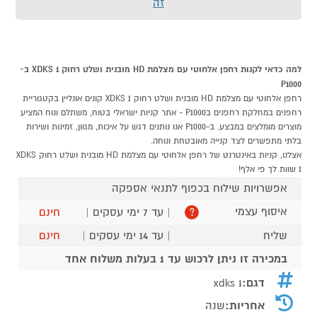
זה
למה כדאי לקנות רחפן אלחוטי עם מצלמת HD מובנית ושלט רחוק XDKS 1 ב-
P1000
רחפן אלחוטי עם מצלמת HD מובנית ושלט רחוק XDKS 1 קונים אונליין בקטגוריית
רחפנים במחלקת רחפנים בP1000 - אתר קניות ישראלי בטוח, משתלם ונוח המציע
מוצרים מומלצים במבצע. ב-P1000 אנו נותנים דגש על איכות, מגוון, זמינות ושירות
בלתי מתפשרים לצד קנייה מאובטחת ונוחה.
אצלנו, קניות באינטרנט של רחפן אלחוטי עם מצלמת HD מובנית ושלט רחוק XDKS
1 שוות לך פי אלף!
אפשרויות שילוח בכפוף לתנאי אספקה
איסוף עצמי
| עד 7 ימי עסקים |
חינם
?
שליח
| עד 14 ימי עסקים |
חינם
במכירה זו ניתן לרכוש עד 1 בעלות משלוח אחד
דגם:
xdks 1
אחריות:
שנה