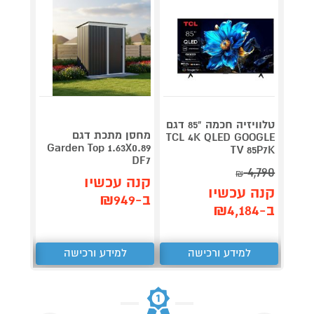
טלוויזיה חכמה "85 דגם
V 140
מחסן מתכת דגם
TCL 4K QLED GOOGLE
תדירא
Garden Top 1.63X0.89
TV 85P7K
DF7
4,790
₪
תן 
קנה עכשיו
קנה עכשיו
,062
ב-₪949
ב-₪4,184
₪
למידע ורכישה
למידע ורכישה
ל