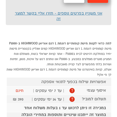
מהירה
לסל
אני מעוניין בפרטים נוספים - חזרו אליי בקשר למוצר
זה
למה כדאי לקנות מיטת קומותיים דוגמת L דגם אוריאן HIGHWOOD ב-P1000
מיטת קומותיים דוגמת L דגם אוריאן HIGHWOOD קונים אונליין בקטגוריית מיטות
יחיד במחלקת רהיטים לבית בP1000 - אתר קניות ישראלי בטוח, משתלם ונוח
המציע מוצרים מומלצים במבצע. ב-P1000 אנו נותנים דגש על איכות, מגוון, זמינות
ושירות בלתי מתפשרים לצד קנייה מאובטחת ונוחה.
אצלנו, קניות באינטרנט של מיטת קומותיים דוגמת L דגם אוריאן HIGHWOOD שוות
לך פי אלף!
אפשרויות שילוח בכפוף לתנאי אספקה
איסוף עצמי
| עד 7 ימי עסקים |
חינם
?
תשלום למוביל
| עד 14 ימי עסקים |
390 ₪
?
במכירה זו ניתן לרכוש עד 1 בעלות משלוח אחד
במוצר זה ייתכנו שינויים ותוספות במחירי הובלה