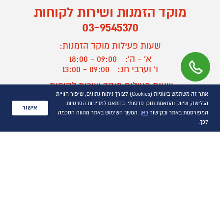
מוקד הזמנות ושירות לקוחות
03-9545370
שעות פעילות מוקד הזמנות:
א' - ה':
09:00 - 18:00
ו' וערבי חג:
09:00 - 13:00
שעות פעילות מוקד שירות לקוחות:
אתר זה משתמש בעוגיות (Cookies) לצורך ניתוח נתונים, שיפור חוויית
א' - ד':
09:00 - 16:30
הגלישה, שיווק והתאמת תוכן פרסומי, בהתאם למדיניות הפרטיות
ה :
09:00 - 16:00
אישור
המפורסמת באתר ובקישור
כאן
. המשך השימוש באתר מהווה הסכמה
חול המועד
09:00 - 15:00
לכך.
?
יצירת קשר/ביטול הזמנה
כל הזכויות שמורות P1000© 2021
התמונות להמחשה בלבד