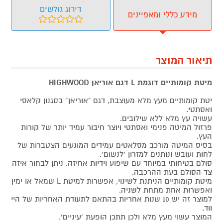
דירוג גולשים
מידע כללי ומאפיינים
תיאור המוצר
מיטת קומותיים דוגמת L דגם אוריאן HIGHWOOD
יטת קומותיים מעץ מלא מעוצבת, דגם “אוריאן” בסגנון קלאסי
ואסתטי.
עשויה עץ מלא ללא שילובים.
פרזול המיטה פנימי ואסתטי ויוצר חיבור עמיד יותר של קורות
העץ.
בסיס המיטה מורכב מסלאטים עמידים המונעים הצטברות של
לחות ועובש ונותנים למזרון ‘לנשום’.
סולם בטיחותי במיוחד עם שיפוע וידיות אחיזה. ניתן לבחור איזה
צד הסולם בעת ההרכבה.
מיטת קומותיים הניתנת לשינוי, אפשרות למיטת L שמאל או ימין
ואפשרות אחת מתחת לשניה.
למוצר זה יש 10 שנות אחריות בהתאם לתעודת האחריות של היי
ווד.
המוצר עשוי מעץ מלא ולכן תתכן הופעת ‘עיניים’.