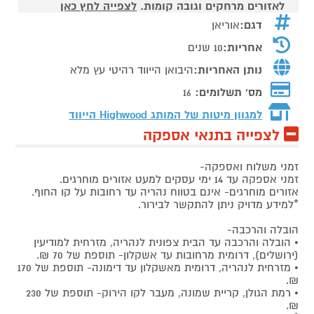
לאזורים מרחקים וגובה קומות.
לצפייה לחץ כאן
דגם:
אוריאן
אחריות:
10 שנים
נותן האחריות:
היבואן הייווד רהיטי עץ מלא
מס' תשלומים:
16
למגוון מיטות של המותג
Highwood הייווד
לצפייה בתנאי אספקה
זמני משלוח ואספקה-
זמני אספקה עד 14 ימי עסקים למעט אזורים מוחרגים.
אזורים מוחרגים- אינם בטווח נהריה עד רחובות על קו החוף.
*למידע מדויק ניתן להתקשר לבירור.
הובלה והרכבה-
• הובלה והרכבה עד הבית צפונית לנהריה, מזרחית למודיעין
(ירושלים), דרומית מרחובות עד אשקלון- תוספת של 70 ₪.
• מזרחית לנהריה, דרומית מאשקלון עד דימונה- תוספת של 170
₪.
• רמת הגולן, קריית שמונה, מעבר לקו הירוק- תוספת של 230
₪.