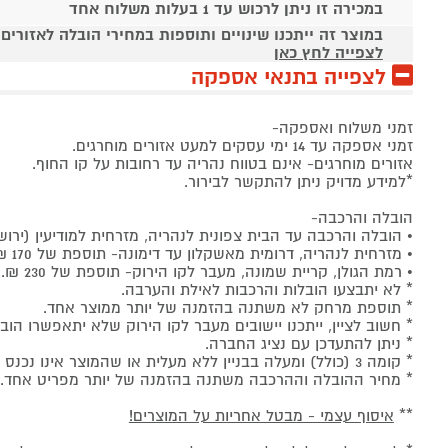
במכירה זו ניתן לרכוש עד 1 בעלות משלוח אחד
במוצר זה ייתכנו שינויים ותוספות במחירי הובלה לאזורים
לצפייה לחץ כאן
לצפייה בתנאי אספקה
זמני משלוח ואספקה-
זמני אספקה עד 14 ימי עסקים למעט אזורים מוחרגים.
אזורים מוחרגים- אינם בטווח נהריה עד רחובות על קו החוף.
*למידע מדויק ניתן להתקשר לבירור.
הובלה והרכבה-
• הובלה והרכבה עד הבית צפונית לנהריה, מזרחית למודיעין (ירושלי
• מזרחית לנהריה, דרומית מאשקלון עד דימונה- תוספת של 170 ₪.
• רמת הגולן, קריית שמונה, מעבר לקו הירוק- תוספת של 230 ₪.
* לא יתבצעו הובלות והרכבות לאילת והערבה.
* תוספת מרחק לא משתנה בהזמנה של יותר ממוצר אחד.
* חשוב לציין, ייתכנו יישובים מעבר לקו הירוק שלא יתאפשרו ה
* ניתן להתעדכן עם נציג החברה.
* קומה 3 (כולל) ומעלה בבניין ללא מעלית או שהמוצר אינו נכנס במעלית, יחול חיוב על הלקוח של 50₪ לכל קומה ולכל מוצר.
* מחיר ההובלה וההרכבה משתנה בהזמנה של יותר מפריט אחד.
**
איסוף עצמי - מבטל אחריות על המוצרים!