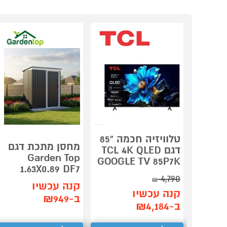
טלוויזיה חכמה "85
מחסן מתכת דגם
דגם TCL 4K QLED
Garden Top
GOOGLE TV 85P7K
1.63X0.89 DF7
4,790
₪
קנה עכשיו
קנה עכשיו
ב-₪949
ב-₪4,184