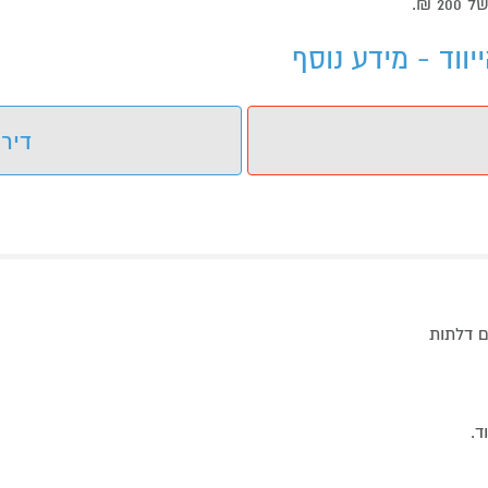
 ₪.
דירו