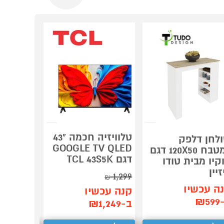
טלוויזיה חכמה "43
לחן דלפק
מחסן פל
GOOGLE TV QLED
למטבח 120X50 דגם
er PENT
דגם TCL 43S5K
קיו מבית טודו
6X4
זיין
1,299
₪
קנה עכש
ה עכשיו
קנה עכשיו
ב-₪2,999
₪5
ב-₪1,249