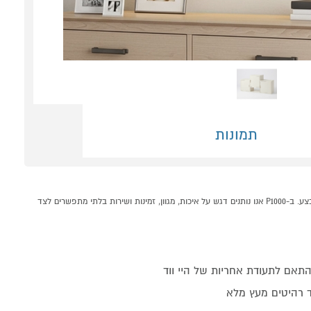
תמונות
כוורת לתלייה דגם שירה HIGHWOOD קונים אונליין בקטגוריית כוורות וכונניות במחלקת רהיטים לבית בP1000 - אתר קניות ישראלי בטוח, משתלם ונוח המציע מוצרים מומלצים במבצע. ב-P1000 אנו נותנים דגש על איכות, מגוון, זמינות ושירות בלתי מתפשרים לצד
וד רהיטים מעץ מלא