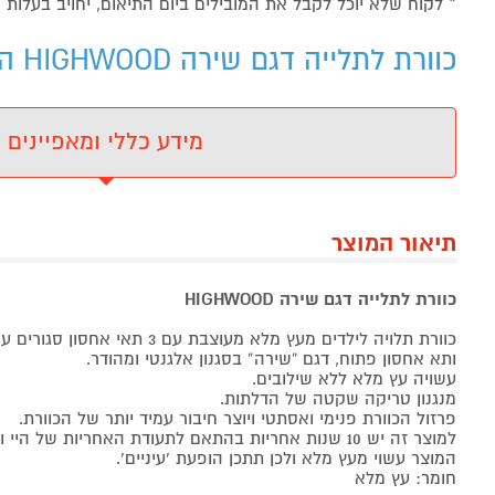
* לקוח שלא יוכל לקבל את המובילים ביום התיאום, יחויב בעלות של 200
כוורת לתלייה דגם שירה HIGHWOOD הייווד - מידע נוסף
מידע כללי ומאפיינים
תיאור המוצר
כוורת לתלייה דגם שירה HIGHWOOD
כוורת תלויה לילדים מעץ מלא מעוצבת עם 3 תאי אחסון סגורים עם דלתות
ותא אחסון פתוח, דגם “שירה” בסגנון אלגנטי ומהודר.
עשויה עץ מלא ללא שילובים.
מנגנון טריקה שקטה של הדלתות.
פרזול הכוורת פנימי ואסתטי ויוצר חיבור עמיד יותר של הכוורת.
למוצר זה יש 10 שנות אחריות בהתאם לתעודת האחריות של היי ווד.
המוצר עשוי מעץ מלא ולכן תתכן הופעת ‘עיניים’.
חומר: עץ מלא