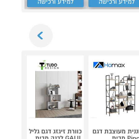
למידע ורכישה
למידע ורכישה
למידע
Next
פנס
ננית מעוצבת דגם
כוורת זיגזג דגם גליל
Pinch מבית
GALIL לבנה מבית