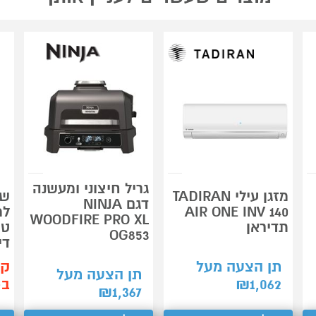
גריל חיצוני ומעשנה
מזגן עילי TADIRAN
שו
דגם NINJA
AIR ONE INV 140
WOODFIRE PRO XL
תדיראן
טו
OG853
די
תן הצעה מעל
קנ
תן הצעה מעל
1,062
₪
ב-99
₪
1,367