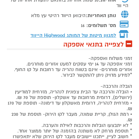
היי ווד
נותן האחריות:
היבואן הייווד רהיטי עץ מלא
מס' תשלומים:
16
למגוון מיטות של המותג
Highwood הייווד
לצפייה בתנאי אספקה
זמני משלוח ואספקה-
זמני אספקה עד 14 ימי עסקים למעט אזורים מוחרגים.
אזורים מוחרגים- אינם בטווח נהריה עד רחובות על קו החוף.
*למידע מדויק ניתן להתקשר לבירור.
הובלה והרכבה-
• הובלה והרכבה עד הבית צפונית לנהריה, מזרחית למודיעין
(ירושלים), דרומית מרחובות עד אשקלון- תוספת של 70 ₪.
• מזרחית לנהריה, דרומית מאשקלון עד דימונה- תוספת של 170
₪.
• רמת הגולן, קריית שמונה, מעבר לקו הירוק- תוספת של 230
₪.
* לא יתבצעו הובלות והרכבות לאילת והערבה.
* תוספת מרחק לא משתנה בהזמנה של יותר ממוצר אחד.
* חשוב לציין, ייתכנו יישובים מעבר לקו הירוק שלא יתאפשרו