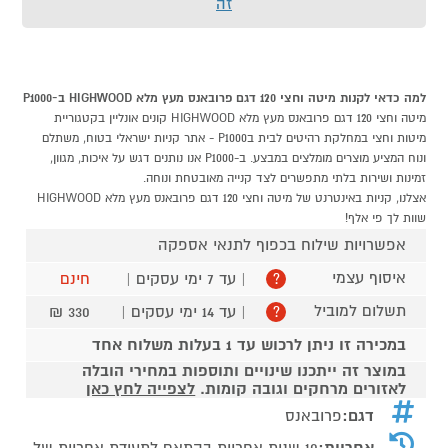
זה
למה כדאי לקנות מיטה וחצי 120 דגם פרובאנס מעץ מלא HIGHWOOD ב-P1000
מיטה וחצי 120 דגם פרובאנס מעץ מלא HIGHWOOD קונים אונליין בקטגוריית
מיטות וחצי במחלקת רהיטים לבית בP1000 - אתר קניות ישראלי בטוח, משתלם
ונוח המציע מוצרים מומלצים במבצע. ב-P1000 אנו נותנים דגש על איכות, מגוון,
זמינות ושירות בלתי מתפשרים לצד קנייה מאובטחת ונוחה.
אצלנו, קניות באינטרנט של מיטה וחצי 120 דגם פרובאנס מעץ מלא HIGHWOOD
שוות לך פי אלף!
אפשרויות שילוח בכפוף לתנאי אספקה
איסוף עצמי
| עד 7 ימי עסקים |
חינם
?
תשלום למוביל
| עד 14 ימי עסקים |
330 ₪
?
במכירה זו ניתן לרכוש עד 1 בעלות משלוח אחד
במוצר זה ייתכנו שינויים ותוספות במחירי הובלה
לאזורים מרחקים וגובה קומות.
לצפייה לחץ כאן
דגם:
פרובאנס
אחריות:
10 שנות אחריות בהתאם לתעודת אחריות של