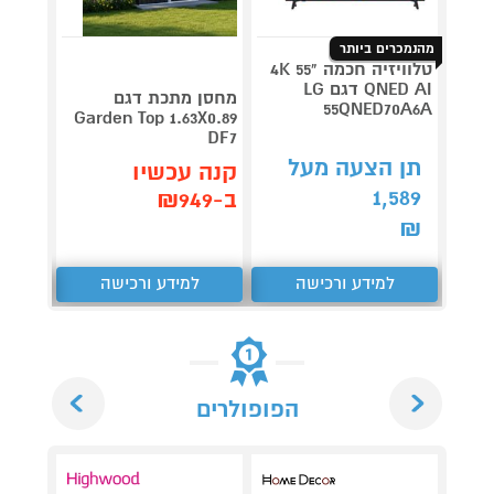
מהנמכרים ביותר
טלוויזיה חכמה "55 4K
QNED AI דגם LG
V 140
מחסן מתכת דגם
55QNED70A6A
תדירא
Garden Top 1.63X0.89
DF7
תן הצעה מעל
תן 
קנה עכשיו
,062
1,589
ב-₪949
₪
₪
למידע ורכישה
למידע ורכישה
ל
Next
Previous
הפופולרים