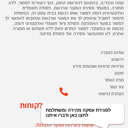
קונה נכבד/ה, בהתאם להוראות החוק, הנך רשאי/ת למסור, ללא
תמורה, במעמד מסירת המוצר שרכשת, פסולת חשמלית
ואלקטרונית דומה למוצר אותו רכשת בבית עסק זה. הפסולת
תימסר למוביל שיספק לך את המוצר שרכשת ומחובתו לאפשר לך
למסור במועד האספקה פסולת ציוד חשמלי ואלקטרוני דומה,
בכמות או במשקל, למוצר החדש וזאת ללא תשלום או תמורה
אחרת. לא תתאפשר מסירה של פסולת מזיקה
אודות החברה
דרושים
מדיניות פרטיות ואבטחת מידע
תקנון
מפת האתר
צור קשר
הצהרת נגישות
מוקד הזמנות ושירות לקוחות
03-9545370
שעות פעילות מוקד הזמנות: