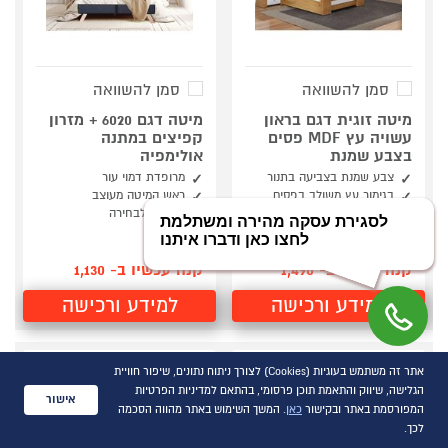
סמן להשוואה
סמן להשוואה
מיטה זוגית דגם בראון
מיטה דגם 6020 + מזרון
עשויה עץ MDF פסים
קפיצים במתנה
בצבע שמנת
אולימפיה
צבע שמנת בצביעה בתנור
מרופדת דמוי עור
בגימור עץ משולב בפסים
ראש המיטה מעוצב
תוספת תשלום למידות נוספות
3 גוונים לבחירה
קנה עכשיו ב- 1,490
קנה עכשיו ב- 1,130
למידע ורכישה
למידע ורכישה
אתר זה משתמש בעוגיות (Cookies) לצורך ניתוח נתונים, שיפור חוויית
הגלישה, שיווק והתאמת תוכן פרסומי, בהתאם למדיניות הפרטיות
אישור
המפורסמת באתר ובקישור
כאן
. המשך השימוש באתר מהווה הסכמה
לכך.
השוואת מוצרים