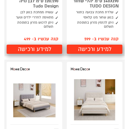
140X190 ס"מ יהלי שחור
120/190 ס"מ לבן נויה
Tudo Design
TUDO DESIGN
שלדת מתכת צבועה בתנור
עשויה ממתכת בגוון לבן
בגוון שחור מט קלאסי
מתאימה לחדרי ילדים ונוער
ניתן להזמין מזרון בתוספת
ניתן לרכוש מזרון בתוספת
תשלום
תשלום
קנה עכשיו ב- 599
קנה עכשיו ב- 499
למידע ורכישה
למידע ורכישה