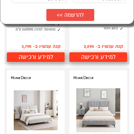
מיטה זוגית 160x200 מעץ
חדר שינה כולל מיטה
גלורי 160 HOME DECOR
זוגית וזוג שידות
וקומודה BRAON
כולל ארגז מצעים מעץ
ריפוד בד פוליאסטר רחיץ
2 שידות בגוון תואם
נעים
קומודה
בגוון אפור
מתאימה למזרן 140X190 ס"מ
קנה עכשיו ב- 2,090
קנה עכשיו ב- 3,790
למידע ורכישה
למידע ורכישה