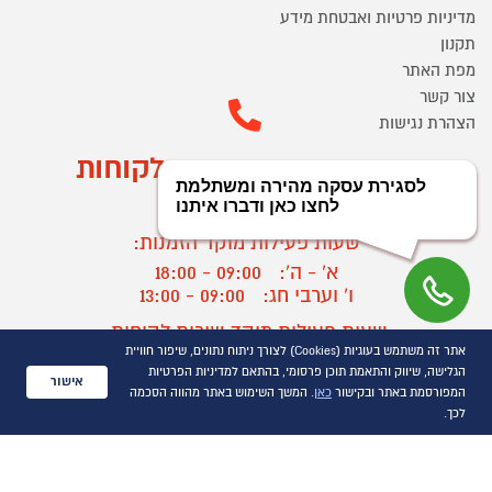
מדיניות פרטיות ואבטחת מידע
תקנון
מפת האתר
צור קשר
הצהרת נגישות
מוקד הזמנות ושירות לקוחות
03-9545370
שעות פעילות מוקד הזמנות:
א' - ה':
09:00 - 18:00
ו' וערבי חג:
09:00 - 13:00
שעות פעילות מוקד שירות לקוחות:
אתר זה משתמש בעוגיות (Cookies) לצורך ניתוח נתונים, שיפור חוויית
א' - ד':
09:00 - 16:30
הגלישה, שיווק והתאמת תוכן פרסומי, בהתאם למדיניות הפרטיות
ה :
09:00 - 16:00
אישור
המפורסמת באתר ובקישור
כאן
. המשך השימוש באתר מהווה הסכמה
חול המועד
09:00 - 15:00
לכך.
?
יצירת קשר/ביטול הזמנה