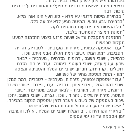
בשלמותו ולא ניתן לפרק מוצר בבית לקוח.
בסיסי המיטה יוצאים מורכבים ממפעלינו ומחוברים ע"י ברגים
סיכות ודבק.
* בבחירת מיטות מדגמי עץ מלא - סוג העץ הינו אורן מלא.
*בבחירת צבע טבעי, המיטה מגיע ללא צביעה כלל.
* כל המיטות אינן צבועות בתוספת לקה.
*תמונת המוצר להמחשה בלבד.
* ההזמנה מתקבלת עד 24 שעות מרגע ביצוע ההזמנה למעט
תקלות טכנאיות.
* עבור אספקה צפונית, מזרחית, מערבית - לטבריה, נהריה
והסביבה, רמת הגולן ,ישובי רמת הגולן, אבני איתן, עכו ,
כרמיאל , ישובי משגב , דרומית, מזרחית , מערבית - לבאר
שבע, עוטף עזה, ישובי העוטף ,דימונה , ערד, ירוחם, מזרח
ירושלים , קו הירוק, חברון, ישובי ים המלח והסביבה ומצפה
רמון - תחול תוספת מחיר של 150 ₪.
* עבור אספקה צפונית, מזרחית, מערבית - לטבריה ,רמת הגולן
ישובי רמת הגולן , אבני איתן , נהריה , עכו , נצרת , ישובי משגב
, דרומית, מזרחית , מערבית - לבאר שבע, עוטף עזה, ישובי
העוטף, מזרח ירושלים , נהריה , עכו , נצרת , ישובי משגב, יתכן
עיכוב באספקה של כשבוע מעבר לזמן אספקה הנקוב במכירה.
* אילת ישובי הערבה תחול תוספת מחיר של 350 ₪.
* באזורי הקו הירוק , ים המלח ישובי ים המלח , אילת והערבה
זמן אספקה עד 35 ימי עסקים.
איסוף עצמי