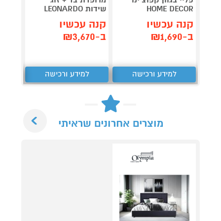
פליי בגוון קפוצ'ינו
מרופדת בד + זוג
HOME DECOR
שידות LEONARDO
ECOR
קנה עכשיו
קנה עכשיו
קנה 
ב-₪1,690
ב-₪3,670
ב-₪1,490
למידע ורכישה
למידע ורכישה
ל
Next
מוצרים אחרונים שראיתי