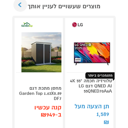
Next
מוצרים שעשויים לעניין אותך
מהנמכרים ביותר
טלוויזיה חכמה "55 4K
QNED AI דגם LG
V 140
מחסן מתכת דגם
55QNED70A6A
תדירא
Garden Top 1.63X0.89
DF7
תן הצעה מעל
תן 
קנה עכשיו
,062
1,589
ב-₪949
₪
₪