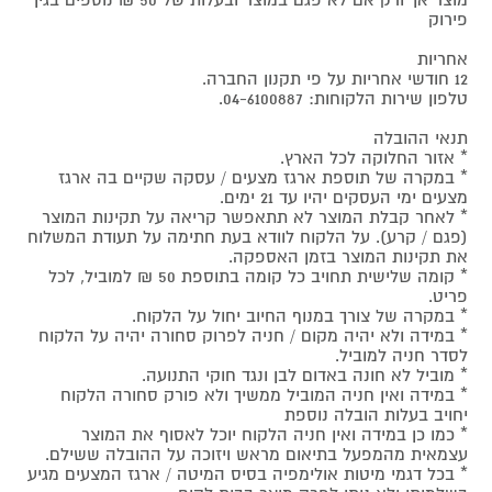
מוצר אך ורק אם לא פגם במוצר ובעלות של 50 ₪ נוספים בגין
פירוק
אחריות
12 חודשי אחריות על פי תקנון החברה.
טלפון שירות הלקוחות: 04-6100887.
תנאי ההובלה
* אזור החלוקה לכל הארץ.
* במקרה של תוספת ארגז מצעים / עסקה שקיים בה ארגז
מצעים ימי העסקים יהיו עד 21 ימים.
* לאחר קבלת המוצר לא תתאפשר קריאה על תקינות המוצר
(פגם / קרע). על הלקוח לוודא בעת חתימה על תעודת המשלוח
את תקינות המוצר בזמן האספקה.
* קומה שלישית תחויב כל קומה בתוספת 50 ₪ למוביל, לכל
פריט.
* במקרה של צורך במנוף החיוב יחול על הלקוח.
* במידה ולא יהיה מקום / חניה לפרוק סחורה יהיה על הלקוח
לסדר חניה למוביל.
* מוביל לא חונה באדום לבן ונגד חוקי התנועה.
* במידה ואין חניה המוביל ממשיך ולא פורק סחורה הלקוח
יחויב בעלות הובלה נוספת
* כמו כן במידה ואין חניה הלקוח יוכל לאסוף את המוצר
עצמאית מהמפעל בתיאום מראש ויזוכה על ההובלה ששילם.
* בכל דגמי מיטות אולימפיה בסיס המיטה / ארגז המצעים מגיע