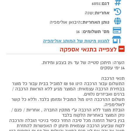
דגם:
6051
אחריות:
שנה
נותן האחריות:
היבואן אולימפיה
מס' תשלומים:
16
למגוון מיטות של המותג
אולימפיה
לצפייה בתנאי אספקה
הערה: תיתכן סטייה של עד 2% בצבע ומידות.
14 ימי עסקים
תנאי הרכבה
התשלום עבור הרכבה הינו 50 ₪ למוביל בבית עבור כל מוצר
בבחירת הרכבה עצמאית: המוצר מגיע ללא הוראות הרכבה /
ברגים ואביזרים נלווים.
תשלום ההרכבה הינו מול המוביל ומזומן בלבד. וללא כל קשר
לאולימפיה.
הובלת מוצר ללא הרכבה ע"י מתקין החברה , אחריות / פגם /
נזק המוצר באחריות הלקוח בלבד
בגין ביטול הזמנה מכל סיבה החזר כספי בניכוי הובלה והרכבה
לקוח שביצע הרכבה עצמאית תינתן לו האפשרות להחזרת