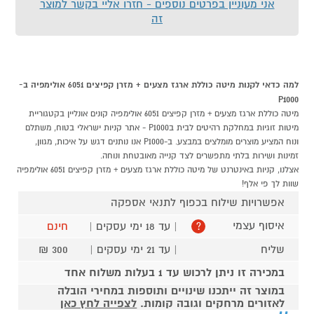
אני מעוניין בפרטים נוספים - חזרו אליי בקשר למוצר
זה
למה כדאי לקנות מיטה כוללת ארגז מצעים + מזרן קפיצים 6051 אולימפיה ב-
P1000
מיטה כוללת ארגז מצעים + מזרן קפיצים 6051 אולימפיה קונים אונליין בקטגוריית
מיטות זוגיות במחלקת רהיטים לבית בP1000 - אתר קניות ישראלי בטוח, משתלם
ונוח המציע מוצרים מומלצים במבצע. ב-P1000 אנו נותנים דגש על איכות, מגוון,
זמינות ושירות בלתי מתפשרים לצד קנייה מאובטחת ונוחה.
אצלנו, קניות באינטרנט של מיטה כוללת ארגז מצעים + מזרן קפיצים 6051 אולימפיה
שוות לך פי אלף!
אפשרויות שילוח בכפוף לתנאי אספקה
איסוף עצמי
| עד 18 ימי עסקים |
חינם
?
שליח
| עד 21 ימי עסקים |
300 ₪
במכירה זו ניתן לרכוש עד 1 בעלות משלוח אחד
במוצר זה ייתכנו שינויים ותוספות במחירי הובלה
לאזורים מרחקים וגובה קומות.
לצפייה לחץ כאן