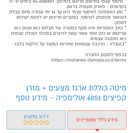
* איסוף עצמי בתיאום מראש בטלפון: 04-6100887 בימים א'-ה'
בקדומים - פארק תעשיה בראון.
* זמן האספקה לאיסוף עצמי הינו עד 14 ימי עבודה מיום קבלת
האישור מהספק לאיסוף. במקרים חריגים יש לפנות ישירות
לספק.
* כתב האחריות אינו תקף במקרה של חבלות ו/או מכות ו/או
שריטות או נזק אחר אשר עשוי להיגרם במהלך הובלה עצמית
ו/או התקנה עצמית.
*בהובלה / הרכבה עצמאית אחריות המוצר על הלקוח בלבד.
בכפוף לתקנון החברה
https://mizraney-olympia.co.il/terms/
מיטה כוללת ארגז מצעים + מזרן
קפיצים 6051 אולימפיה - מידע נוסף
דירוג גולשים
מידע כללי ומאפיינים