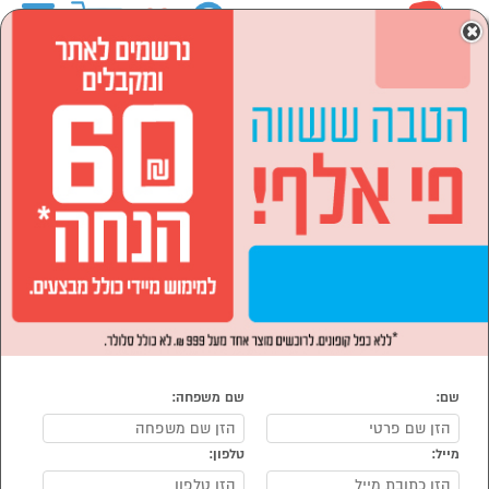
0
×
ראשי
המותגים
Corelle קורל
לבית ולגן
הסתר רשימת קטגוריות
הכל למטבח (18)
לבית ולגן Corelle קורל
נמצאו 18 מוצרי לבית ולגן של מוצרי Corelle קורל
מיון:
הפופולרים ביותר
שם:
שם משפחה:
מייל:
טלפון: