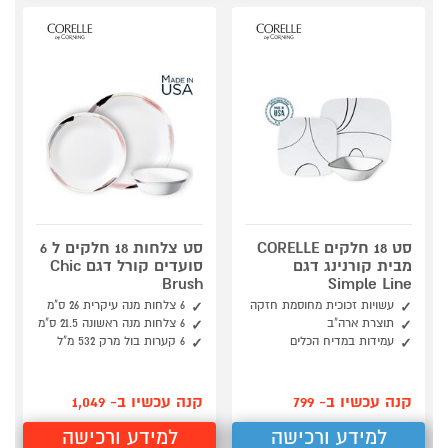
סט 18 חלקים CORELLE
סט צלחות 18 חלקים ל 6
מבית קורנינג דגם
סועדים קורל דגם Chic
Brush
Simple Line
עשויות זכוכית מחוסמת חזקה
6 צלחות מנה עיקרית 26 ס"מ
תוצרת ארה"ב
6 צלחות מנה ראשונה 21.5 ס"מ
עמידות במדיח הכלים
6 קערות בול מרק 532 מ"ל
קנה עכשיו ב- 799
קנה עכשיו ב- 1,049
למידע ורכישה
למידע ורכישה