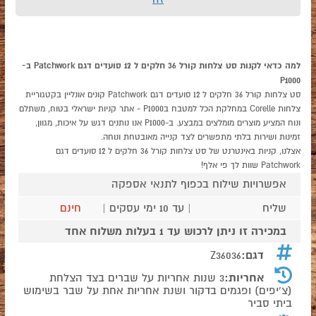
למה כדאי לקנות סט צלחות קורל 36 חלקים ל 12 סועדים דגם Patchwork ב-
P1000
סט צלחות קורל 36 חלקים ל 12 סועדים דגם Patchwork קונים אונליין בקטגוריית
צלחות Corelle במחלקת הכל למטבח בP1000 - אתר קניות ישראלי בטוח, משתלם
ונוח המציע מוצרים מומלצים במבצע. ב-P1000 אנו נותנים דגש על איכות, מגוון,
זמינות ושירות בלתי מתפשרים לצד קנייה מאובטחת ונוחה.
אצלנו, קניות באינטרנט של סט צלחות קורל 36 חלקים ל 12 סועדים דגם
Patchwork שוות לך פי אלף!
אפשרויות שילוח בכפוף לתנאי אספקה
שליח
| עד 10 ימי עסקים |
חינם
במכירה זו ניתן לרכוש עד 1 בעלות משלוח אחד
דגם:
Z36036
אחריות:
3 שנות אחריות על שברים בצד הצלחת
(צ'יפים) ופגמים בדקור ושנת אחריות אחת על שבר בשימוש
ביתי סביר