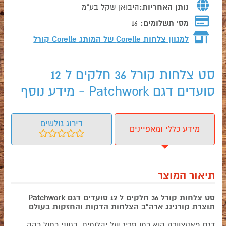
נותן האחריות:
היבואן שקל בע"מ
מס' תשלומים:
16
למגוון צלחות Corelle של המותג
Corelle קורל
סט צלחות קורל 36 חלקים ל 12
סועדים דגם Patchwork - מידע נוסף
דירוג גולשים
מידע כללי ומאפיינים
תיאור המוצר
סט צלחות קורל 36 חלקים ל 12 סועדים דגם Patchwork
תוצרת קורנינג ארה"ב הצלחות הדקות והחזקות בעולם
דגם פאטצוורק הוא כמו סריג של יהלומים, בגווני כחול כהה