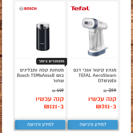
מהנמכרים ביותר
מגהץ קיטור אנכי דגם
מטחנת קפה ותבלינים
דגם NINJA AG653
TEFAL AeroSteam
בוש Bosch TSM6A014B
DT8722E0
שחור
149
399
תן 
₪
₪
,043
קנה עכשיו
קנה עכשיו
ב-₪351
ב-₪121
₪
למידע ורכישה
למידע ורכישה
ל