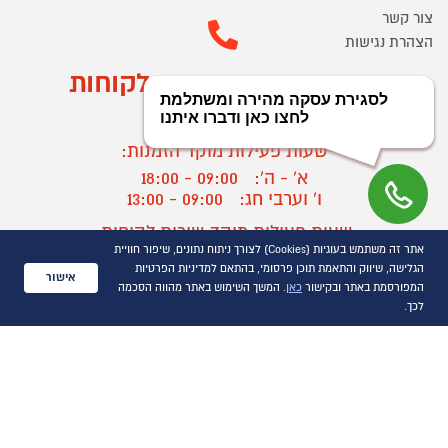
צור קשר
הצהרת נגישות
מוקד הזמנות ושירות לקוחות
03-9545370
שעות פעילות מוקד הזמנות:
א' - ה':
09:00 - 18:00
ו' וערבי חג:
09:00 - 13:00
שעות פעילות מוקד שירות לקוחות:
אתר זה משתמש בעוגיות (Cookies) לצורך ניתוח נתונים, שיפור חוויית
א' - ד':
09:00 - 16:30
הגלישה, שיווק והתאמת תוכן פרסומי, בהתאם למדיניות הפרטיות
ה :
09:00 - 16:00
אישור
המפורסמת באתר ובקישור
כאן
. המשך השימוש באתר מהווה הסכמה
חול המועד
09:00 - 15:00
לכך.
?
יצירת קשר/ביטול הזמנה