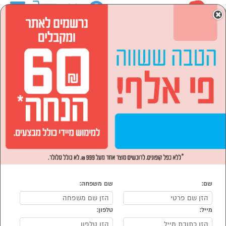
0
×
ראשי
המותגים
Corelle קורל
הסתר רשימת קטגוריות
לבית ולגן (18)
Corelle קורל
נמצאו 18 מוצרי Corelle קורל
מיון:
הפופולרים ביותר
שם:
שם משפחה:
מייל:
טלפון: