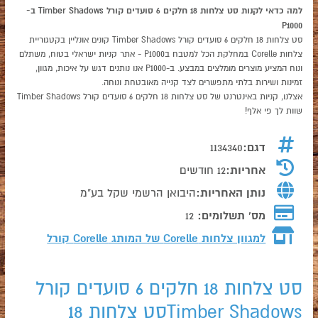
למה כדאי לקנות סט צלחות 18 חלקים 6 סועדים קורל Timber Shadows ב-
P1000
סט צלחות 18 חלקים 6 סועדים קורל Timber Shadows קונים אונליין בקטגוריית
צלחות Corelle במחלקת הכל למטבח בP1000 - אתר קניות ישראלי בטוח, משתלם
ונוח המציע מוצרים מומלצים במבצע. ב-P1000 אנו נותנים דגש על איכות, מגוון,
זמינות ושירות בלתי מתפשרים לצד קנייה מאובטחת ונוחה.
אצלנו, קניות באינטרנט של סט צלחות 18 חלקים 6 סועדים קורל Timber Shadows
שוות לך פי אלף!
דגם:
1134340
אחריות:
12 חודשים
נותן האחריות:
היבואן הרשמי שקל בע"מ
מס' תשלומים:
12
למגוון צלחות Corelle של המותג
Corelle קורל
סט צלחות 18 חלקים 6 סועדים קורל
Timber Shadowsסט צלחות 18