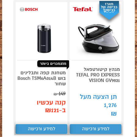
מארז
כביסה של
כביסקל
מתנה*
מהנמכרים ביותר
מגהץ קיטורטפאל
מטחנת קפה ותבלינים
TEFAL PRO EXPRESS
דגם NINJA AG653
בוש Bosch TSM6A014B
VISION GV9821
שחור
149
תן 
₪
תן הצעה מעל
,043
קנה עכשיו
1,276
ב-₪121
₪
₪
למידע ורכישה
למידע ורכישה
ל