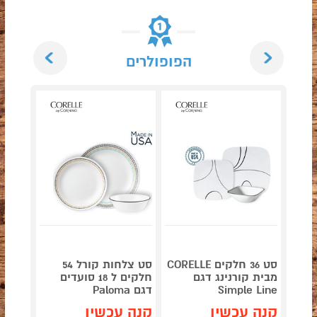
Next
Previous
הפופולרים
סט 36 חלקים CORELLE
סט צלחות קורל 54
מבית קורנינג דגם
חלקים ל 18 סועדים
Simple Line
דגם Paloma
 White
קנה עכשיו
קנה עכשיו
קנה 