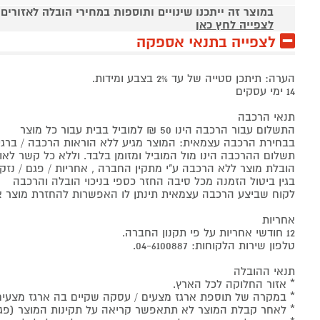
במוצר זה ייתכנו שינויים ותוספות במחירי הובלה לאזורים
לצפייה לחץ כאן
לצפייה בתנאי אספקה
הערה: תיתכן סטייה של עד 2% בצבע ומידות.
14 ימי עסקים
תנאי הרכבה
התשלום עבור הרכבה הינו 50 ₪ למוביל בבית עבור כל מוצר
בבחירת הרכבה עצמאית: המוצר מגיע ללא הוראות הרכבה / ברגים 
תשלום ההרכבה הינו מול המוביל ומזומן בלבד. וללא כל קשר לאו
הובלת מוצר ללא הרכבה ע"י מתקין החברה , אחריות / פגם / נז
בגין ביטול הזמנה מכל סיבה החזר כספי בניכוי הובלה והרכבה
לקוח שביצע הרכבה עצמאית תינתן לו האפשרות להחזרת מוצר אך ורק אם לא פג
אחריות
12 חודשי אחריות על פי תקנון החברה.
טלפון שירות הלקוחות: 04-6100887.
תנאי ההובלה
* אזור החלוקה לכל הארץ.
* במקרה של תוספת ארגז מצעים / עסקה שקיים בה ארגז מצעים ימי הע
* לאחר קבלת המוצר לא תתאפשר קריאה על תקינות המוצר (פגם