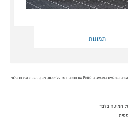
תמונות
מיטה מעוצבת מעץ מלא + מזרון דגם 7034 מבית אולימפיה קונים אונליין בקטגוריית מיטות זוגיות במחלקת רהיטים לבית בP1000 - אתר קניות ישראלי בטוח, משתלם ונוח המציע מוצרים מומלצים במבצע. ב-P1000 אנו נותנים דגש על איכות, מגוון, זמינות ושירות בלתי
מפיה