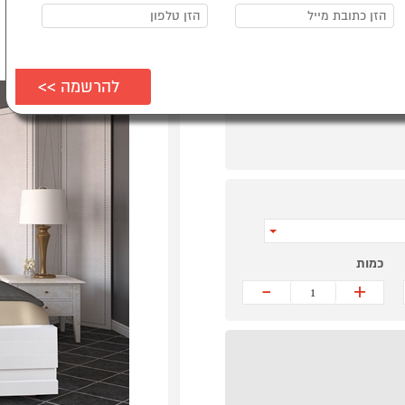
כמות
-
+