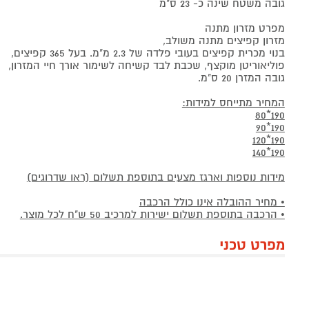
גובה משטח שינה כ- 23 ס"מ
מפרט מזרון מתנה
מזרון קפיצים מתנה משולב,
בנוי מכרית קפיצים בעובי פלדה של 2.3 מ"מ. בעל 365 קפיצים,
פוליאוריטן מוקצף, שכבת לבד קשיחה לשימור אורך חיי המזרון,
גובה המזרן 20 ס"מ.
המחיר מתייחס למידות:
190*80
190*90
190*120
190*140
מידות נוספות וארגז מצעים בתוספת תשלום (ראו שדרוגים)
• מחיר ההובלה אינו כולל הרכבה
• הרכבה בתוספת תשלום ישירות למרכיב 50 ש"ח לכל מוצר.
מפרט טכני