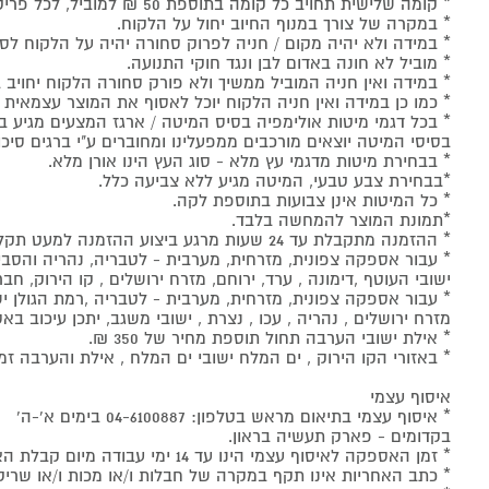
* קומה שלישית תחויב כל קומה בתוספת 50 ₪ למוביל, לכל פריט.
* במקרה של צורך במנוף החיוב יחול על הלקוח.
* במידה ולא יהיה מקום / חניה לפרוק סחורה יהיה על הלקוח לסד
* מוביל לא חונה באדום לבן ונגד חוקי התנועה.
* במידה ואין חניה המוביל ממשיך ולא פורק סחורה הלקוח יחויב 
* כמו כן במידה ואין חניה הלקוח יוכל לאסוף את המוצר עצמאי
* בכל דגמי מיטות אולימפיה בסיס המיטה / ארגז המצעים מגיע ב
בסיסי המיטה יוצאים מורכבים ממפעלינו ומחוברים ע"י ברגים סיכו
* בבחירת מיטות מדגמי עץ מלא - סוג העץ הינו אורן מלא.
*בבחירת צבע טבעי, המיטה מגיע ללא צביעה כלל.
* כל המיטות אינן צבועות בתוספת לקה.
*תמונת המוצר להמחשה בלבד.
* ההזמנה מתקבלת עד 24 שעות מרגע ביצוע ההזמנה למעט תקלות טכנאיות.
* עבור אספקה צפונית, מזרחית, מערבית - לטבריה, נהריה והסביבה
ישובי העוטף ,דימונה , ערד, ירוחם, מזרח ירושלים , קו הירוק, חברו
* עבור אספקה צפונית, מזרחית, מערבית - לטבריה ,רמת הגולן ישוב
מזרח ירושלים , נהריה , עכו , נצרת , ישובי משגב, יתכן עיכוב
* אילת ישובי הערבה תחול תוספת מחיר של 350 ₪.
* באזורי הקו הירוק , ים המלח ישובי ים המלח , אילת והערבה זמן אספקה עד
איסוף עצמי
* איסוף עצמי בתיאום מראש בטלפון: 04-6100887 בימים א'-ה'
בקדומים - פארק תעשיה בראון.
* זמן האספקה לאיסוף עצמי הינו עד 14 ימי עבודה מיום קבלת האישור מהספק לאיסוף. במקרים חריגים יש לפנות ישירות לספק.
* כתב האחריות אינו תקף במקרה של חבלות ו/או מכות ו/או שרי