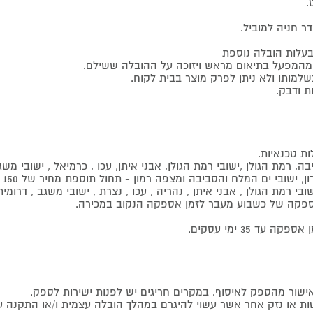
ר חניה למוביל.
בעלות הובלה נוספת
ת מהמפעל בתיאום מראש ויזוכה על ההובלה ששילם.
שלמותו ולא ניתן לפרק מוצר בבית לקוח.
ת ודבק.
, רמת הגולן ,ישובי רמת הגולן, אבני איתן, עכו , כרמיאל , ישובי מש
ן, ישובי ים המלח והסביבה ומצפה רמון - תחול תוספת מחיר של 150 ₪.
י רמת הגולן , אבני איתן , נהריה , עכו , נצרת , ישובי משגב , דרומ
 באספקה של כשבוע מעבר לזמן אספקה הנקוב במכירה.
 35 ימי עסקים.
טות או נזק אחר אשר עשוי להיגרם במהלך הובלה עצמית ו/או התקנה ע