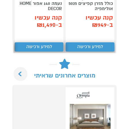
מיטה 
כולל מזרן קפיצים 5025
נעמה 140 אפור HOME
קפיצים
אולימפיה
DECOR
קנה 
קנה עכשיו
קנה עכשיו
ב-₪989
ב-₪949
ב-₪1,490
למידע ורכישה
למידע ורכישה
ל
Next
מוצרים אחרונים שראיתי