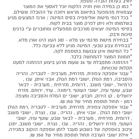
יחויב בעלות הובלה נוספת
* כמו כן במידה ואין חניה הלקוח יוכל לאסוף את המוצר
עצמאית מהמפעל בתיאום מראש ויזוכה על ההובלה ששילם.
* בכל דגמי מיטות אולימפיה בסיס המיטה / ארגז המצעים מגיע
בשלמותו ולא ניתן לפרק מוצר בבית לקוח.
בסיסי המיטה יוצאים מורכבים ממפעלינו ומחוברים ע"י ברגים
סיכות ודבק.
* בבחירת מיטות מדגמי עץ מלא - סוג העץ הינו אורן מלא.
*בבחירת צבע טבעי, המיטה מגיע ללא צביעה כלל.
* כל המיטות אינן צבועות בתוספת לקה.
*תמונת המוצר להמחשה בלבד.
* ההזמנה מתקבלת עד 24 שעות מרגע ביצוע ההזמנה למעט
תקלות טכנאיות.
* עבור אספקה צפונית, מזרחית, מערבית - לטבריה, נהריה
והסביבה, רמת הגולן ,ישובי רמת הגולן, אבני איתן, עכו ,
כרמיאל , ישובי משגב , דרומית, מזרחית , מערבית - לבאר
שבע, עוטף עזה, ישובי העוטף ,דימונה , ערד, ירוחם, מזרח
ירושלים , קו הירוק, חברון, ישובי ים המלח והסביבה ומצפה
רמון - תחול תוספת מחיר של 150 ₪.
* עבור אספקה צפונית, מזרחית, מערבית - לטבריה ,רמת הגולן
ישובי רמת הגולן , אבני איתן , נהריה , עכו , נצרת , ישובי משגב
, דרומית, מזרחית , מערבית - לבאר שבע, עוטף עזה, ישובי
העוטף, מזרח ירושלים , נהריה , עכו , נצרת , ישובי משגב, יתכן
עיכוב באספקה של כשבוע מעבר לזמן אספקה הנקוב במכירה.
* אילת ישובי הערבה תחול תוספת מחיר של 350 ₪.