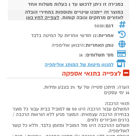
במכירה זו ניתן לרכוש עד 1 בעלות משלוח אחד
במוצר זה ייתכנו שינויים ותוספות במחירי הובלה
לאזורים מרחקים וגובה קומות.
לצפייה לחץ כאן
דגם:
5030
אחריות:
12 חודשי אחריות על המיטה בלבד
נותן האחריות:
היבואן אולימפיה
מס' תשלומים:
16
למגוון מיטות של המותג
אולימפיה
לצפייה בתנאי אספקה
הערה: תיתכן סטייה של עד 2% בצבע ומידות.
14 ימי עסקים
תנאי הרכבה
התשלום עבור הרכבה הינו 50 ₪ למוביל בבית עבור כל מוצר
בבחירת הרכבה עצמאית: המוצר מגיע ללא הוראות הרכבה /
ברגים ואביזרים נלווים.
תשלום ההרכבה הינו מול המוביל ומזומן בלבד. וללא כל קשר
לאולימפיה.