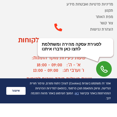
מדיניות פרטיות ואבטחת מידע
תקנון
מפת האתר
צור קשר
הצהרת נגישות
מוקד הזמנות ושירות לקוחות
03-9545370
שעות פעילות מוקד הזמנות:
א' - ה':
09:00 - 18:00
ו' וערבי חג:
09:00 - 13:00
שעות פעילות מוקד שירות לקוחות:
אתר זה משתמש בעוגיות (Cookies) לצורך ניתוח נתונים, שיפור חוויית
א' - ד':
09:00 - 16:30
הגלישה, שיווק והתאמת תוכן פרסומי, בהתאם למדיניות הפרטיות
ה :
09:00 - 16:00
אישור
המפורסמת באתר ובקישור
כאן
. המשך השימוש באתר מהווה הסכמה
חול המועד
09:00 - 15:00
לכך.
?
יצירת קשר/ביטול הזמנה