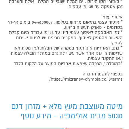
* באזורי הקו הירוק , ים המלח ישובי ים המלח , אילת והערבה
זמן אספקה עד 35 ימי עסקים.
איסוף עצמי
* איסוף עצמי בתיאום מראש בטלפון: 04-6100887 בימים א'-ה'
בקדומים - פארק תעשיה בראון.
* זמן האספקה לאיסוף עצמי הינו עד 14 ימי עבודה מיום קבלת
האישור מהספק לאיסוף. במקרים חריגים יש לפנות ישירות
לספק.
* כתב האחריות אינו תקף במקרה של חבלות ו/או מכות ו/או
שריטות או נזק אחר אשר עשוי להיגרם במהלך הובלה עצמית
ו/או התקנה עצמית.
*בהובלה / הרכבה עצמאית אחריות המוצר על הלקוח בלבד.
בכפוף לתקנון החברה
https://mizraney-olympia.co.il/terms/
מיטה מעוצבת מעץ מלא + מזרון דגם
5030 מבית אולימפיה - מידע נוסף