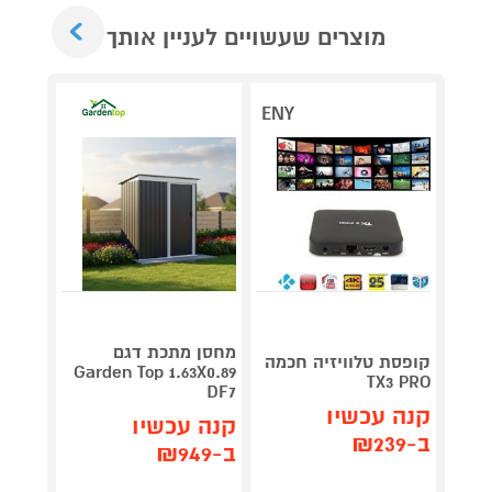
Next
מוצרים שעשויים לעניין אותך
ENY
V 140
מחסן מתכת דגם
קופסת טלוויזיה חכמה
תדירא
Garden Top 1.63X0.89
TX3 PRO
DF7
קנה עכשיו
תן 
קנה עכשיו
ב-₪239
,062
ב-₪949
₪