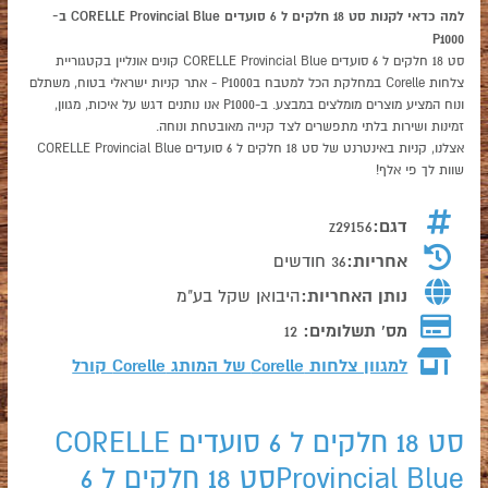
למה כדאי לקנות סט 18 חלקים ל 6 סועדים CORELLE Provincial Blue ב-
P1000
סט 18 חלקים ל 6 סועדים CORELLE Provincial Blue קונים אונליין בקטגוריית
צלחות Corelle במחלקת הכל למטבח בP1000 - אתר קניות ישראלי בטוח, משתלם
ונוח המציע מוצרים מומלצים במבצע. ב-P1000 אנו נותנים דגש על איכות, מגוון,
זמינות ושירות בלתי מתפשרים לצד קנייה מאובטחת ונוחה.
אצלנו, קניות באינטרנט של סט 18 חלקים ל 6 סועדים CORELLE Provincial Blue
שוות לך פי אלף!
דגם:
z29156
אחריות:
36 חודשים
נותן האחריות:
היבואן שקל בע"מ
מס' תשלומים:
12
למגוון צלחות Corelle של המותג
Corelle קורל
סט 18 חלקים ל 6 סועדים CORELLE
Provincial Blueסט 18 חלקים ל 6