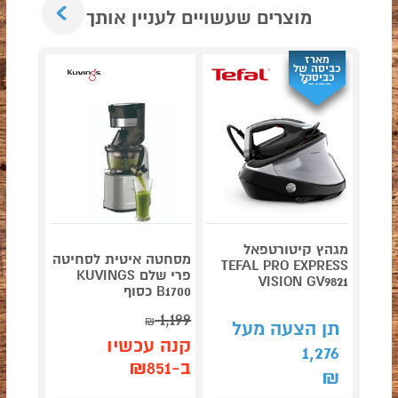
Next
מוצרים שעשויים לעניין אותך
מארז
כביסה של
כביסקל
מתנה*
מגהץ קיטורטפאל
מסחטה איטית לסחיטה
TEFAL PRO EXPRESS
דגם NINJA AG653
פרי שלם KUVINGS
VISION GV9821
B1700 כסוף
1,199
תן 
₪
תן הצעה מעל
,043
קנה עכשיו
1,276
ב-₪851
₪
₪