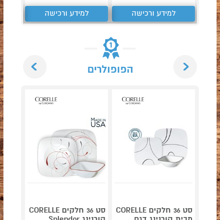
למידע ורכישה
למידע ורכישה
ל
Next
Previous
הפופולרים
סט 36 חלקים CORELLE
סט 36 חלקים CORELLE
מבית קורנינג דגם
קורנינג Splendor