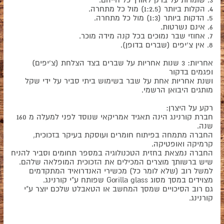
4. הקלות ביותר (1:2.5) מול כל מתחרה.
5. הדקות ביותר (1:3) מול כל מתחרה.
6. אינם נשרטות.
7. אחוזי שבר נמוכים בכל קנה מידה מוכר.
8. אין צ'יפים (שברים בדופן).
אחריות: 3 שנות אחריות על שברים בצד הצלחת (צ'יפים)
ופגמים בדקור
ושנת אחריות אחת על שבר בשימוש ביתי סביר על ידי שקל
מותגים היבואן הרשמי.
רקע על היצרן:
חברת קורנינג הינה תאגיד אמריקאי שנוסד לפני למעלה מ 160
שנה.
החברה מתמחה בפיתוח חומרים ועוסקת בעיקר בזכוכית,
קרמיקה ואופטיקה.
החברה נמצאת בחזית הטכנולוגיה במספר תחומים וסביר להניח
שיש ברשותך מוצרים המכילים את הזכוכית המופלאה שלהם.
למשל רוב (שלא לומר כל) מכשירי האנדרואיד המתקדמים
מצוידים במסך מסוג Gorilla glass שפותח ע"י קורנינג.
גם רוב הסיכויים שמסך המחשב או הטאבלט שלכם יוצר ע"י
קורנינג.