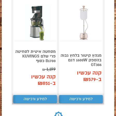
מסחטה איטית לסחיטה
מגהץ קיטור בלחץ גבוה
פרי שלם KUVINGS
נינג'ה
בהספק 1600W דגם
B1700 כסוף
GT306
1,199
₪
תן 
קנה עכשיו
קנה עכשיו
749
ב-₪579
ב-₪851
₪
למידע ורכישה
למידע ורכישה
ל