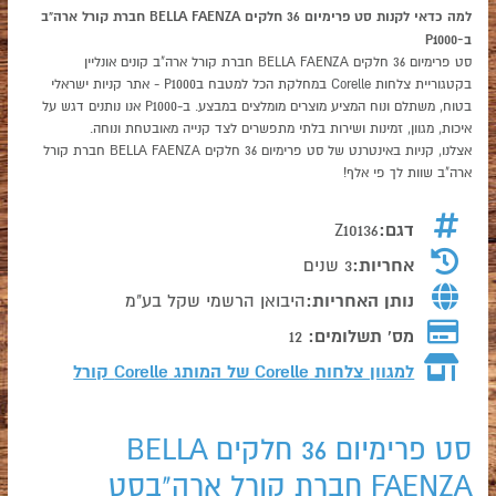
למה כדאי לקנות סט פרימיום 36 חלקים BELLA FAENZA חברת קורל ארה"ב
ב-P1000
סט פרימיום 36 חלקים BELLA FAENZA חברת קורל ארה"ב קונים אונליין
בקטגוריית צלחות Corelle במחלקת הכל למטבח בP1000 - אתר קניות ישראלי
בטוח, משתלם ונוח המציע מוצרים מומלצים במבצע. ב-P1000 אנו נותנים דגש על
איכות, מגוון, זמינות ושירות בלתי מתפשרים לצד קנייה מאובטחת ונוחה.
אצלנו, קניות באינטרנט של סט פרימיום 36 חלקים BELLA FAENZA חברת קורל
ארה"ב שוות לך פי אלף!
דגם:
Z10136
אחריות:
3 שנים
נותן האחריות:
היבואן הרשמי שקל בע"מ
מס' תשלומים:
12
למגוון צלחות Corelle של המותג
Corelle קורל
סט פרימיום 36 חלקים BELLA
FAENZA חברת קורל ארה"בסט