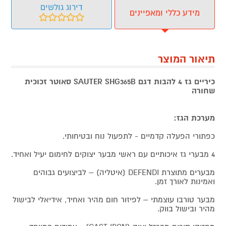
דירוג גולשים
מידע כללי ומאפיינים
תיאור המוצר
כיריים גז 4 להבות דגם SAUTER SHG365B סאוטר זכוכית
שחורה
מערכת הגז:
כפתורי הפעלה קדמיים - לתפעול נוח ובטיחותי.
4 מבערי גז איכותיים עם ראשי מבער יצוקים לחימום יעיל ואחיד.
מבערים מתוצרת DEFENDI (איטליה) – לביצועים גבוהים
ואמינות לאורך זמן.
מבער טורבו עוצמתי – לפיזור חום מהיר ואחיד, אידיאלי לבישול
מהיר ובישול בווק.