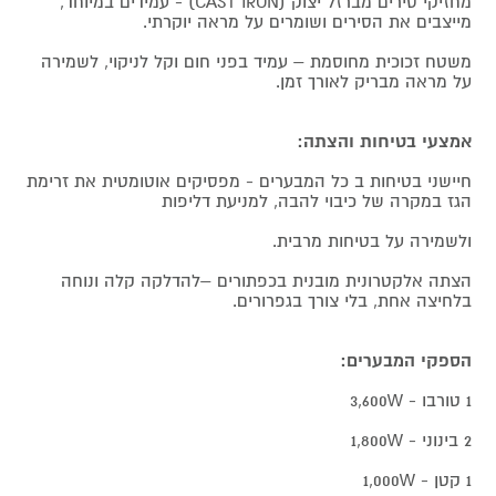
מחזיקי סירים מברזל יצוק (CAST IRON) - עמידים במיוחד,
מייצבים את הסירים ושומרים על מראה יוקרתי.
משטח זכוכית מחוסמת – עמיד בפני חום וקל לניקוי, לשמירה
על מראה מבריק לאורך זמן.
אמצעי בטיחות והצתה:
חיישני בטיחות ב כל המבערים - מפסיקים אוטומטית את זרימת
הגז במקרה של כיבוי להבה, למניעת דליפות
ולשמירה על בטיחות מרבית.
הצתה אלקטרונית מובנית בכפתורים –להדלקה קלה ונוחה
בלחיצה אחת, בלי צורך בגפרורים.
הספקי המבערים:
1 טורבו - 3,600W
2 בינוני - 1,800W
1 קטן - 1,000W