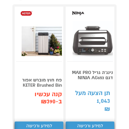
נינג’ה גריל MAX PRO
דגם NINJA AG653
Roller
פח חוץ מוברש אפור
plete
KETER Brushed Bin
3,990
תן הצעה מעל
קנה עכשיו
1,043
קנה 
ב-₪390
ב-₪3,851
₪
למידע ורכישה
למידע ורכישה
ל