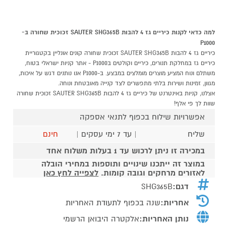
למה כדאי לקנות כיריים גז 4 להבות SAUTER SHG365B זכוכית שחורה ב-
P1000
כיריים גז 4 להבות SAUTER SHG365B זכוכית שחורה קונים אונליין בקטגוריית
כיריים גז במחלקת תנורים, כיריים וקולטים בP1000 - אתר קניות ישראלי בטוח,
משתלם ונוח המציע מוצרים מומלצים במבצע. ב-P1000 אנו נותנים דגש על איכות,
מגוון, זמינות ושירות בלתי מתפשרים לצד קנייה מאובטחת ונוחה.
אצלנו, קניות באינטרנט של כיריים גז 4 להבות SAUTER SHG365B זכוכית שחורה
שוות לך פי אלף!
אפשרויות שילוח בכפוף לתנאי אספקה
שליח
| עד 7 ימי עסקים |
חינם
במכירה זו ניתן לרכוש עד 1 בעלות משלוח אחד
במוצר זה ייתכנו שינויים ותוספות במחירי הובלה
לאזורים מרחקים וגובה קומות.
לצפייה לחץ כאן
דגם:
SHG365B
אחריות:
שנה בכפוף לתעודת האחריות
נותן האחריות:
אלקטרה היבואן הרשמי