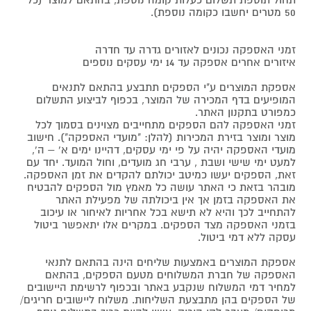
תחול תוספת תשלום כעלות קומה נוספת, בהתאם למוצר (כל
50 מטרים יחשבו כקומה נוספת).
זמני האספקה נכונים לאזורים גדרה עד חדרה
איזורים אחרים אספקה עד 14 ימי עסקים נוספים
אספקת המוצרים ע"י הספקים תתבצע בהתאם לתנאים
המופיעים בדף המכירה של המוצר, בכפוף לביצוע התשלום
כמפורט בתקנון האתר.
זמני האספקה להם הספקים מתחייבים מצוינים בסמוך לכל
מוצר ומוצר בזירת המכירות (להלן: "מועדי האספקה"). חישוב
מועדי האספקה יהיה על פי ימי עסקים, דהיינו ימים א' – ה',
למעט ימי שישי ושבת , ערבי חג מועדים, וחול המועד. יחד עם
זאת, הספקים יעשו כמיטב יכולתם להקדים את זמן האספקה.
מובהר בזאת כי האתר עושה כל מאמץ מול הספקים להבטיח
את האספקה בזמן אך אין ביכולתה של מפעילת האתר
להתחייב לכך והיא לא תישא בכל אחריות לאיחור או עיכוב
בזמני האספקה מצד הספקים. במקרים אלו יתאפשר ביטול
עסקה ללא דמי ביטול.
אספקת המוצרים באמצעות שליחים הינה בהתאם לתנאי
האספקה של חברת המשלוחים מטעם הספקים, בהתאם
למחיר דמי המשלוח שנקבע באתר ובכפוף לרשימת היישובים
של הספקים בהן מתבצעת השליחות. משלוח ליישובים חריגים/