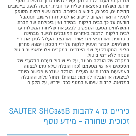
מרוחקים/ מעבר לקו הירוק, עשוי להיות כרוך בתשלום נוסף .
יודגש, משלוח באמצאות שליח עד הבית, יעשה למעט ביישובים
קהילתיים, כפרים, קיבוצים וכיוצ"ב, בהם עשוי להיות מסופק
לסניף הדואר הקרוב ליישוב או למזכירות היישוב ותתקבל
הודעה על כך בבית הלקוח. במידה ואין ביכולתה של חברת
המשלוחים מטעם הספקים לבצע את שליחות המשלוח עד
לבית הלקוח, לרבות באזורים המוגבלים לגישה מבחינה
ביטחונית ו/או תנאי מזג אוויר ו/או מצב העלול לסכן את חיי
השליחים, יובהר העניין ללקוח על ידי הספק ויימצא פתרון
חליפי המקובל על שני הצדדים. במקרים אלו יתאפשר ביטול
עסקה ללא דמי ביטול.
במקרה של הובלה חריגה, על פי שיקול דעתם הבלעדי של
הספקים ו/או מי מטעמם (כגון הובלה שלא ניתן לבצעה
באמצעות מדרגות או מעלית, הובלה שנדרש מכשור מיוחד
לביצועה או הובלה לקומות גבוהות), תחול עלות ההובלה
במלואה, לרבות שימוש במנוף ככל ויידרש, על הלקוח
כיריים גז 4 להבות SAUTER SHG365B
זכוכית שחורה - מידע נוסף