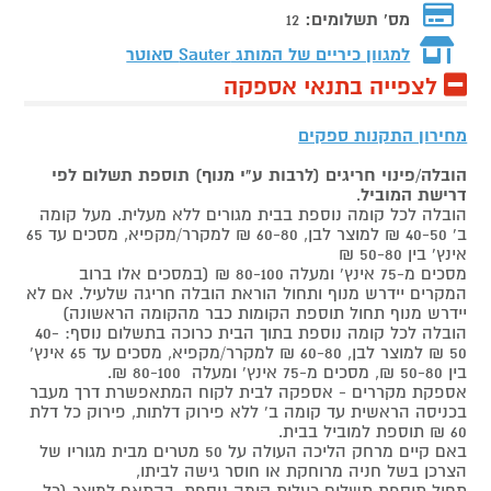
מס' תשלומים:
12
למגוון כיריים של המותג
Sauter סאוטר
לצפייה בתנאי אספקה
מחירון התקנות ספקים
הובלה/פינוי חריגים (לרבות ע"י מנוף) תוספת תשלום לפי
דרישת המוביל
.
הובלה לכל קומה נוספת בבית מגורים ללא מעלית. מעל קומה
ב' 40-50 ₪ למוצר לבן, 60-80 ₪ למקרר/מקפיא, מסכים עד 65
אינץ' בין 50-80 ₪
מסכים מ-75 אינץ' ומעלה 80-100 ₪ (במסכים אלו ברוב
המקרים יידרש מנוף ותחול הוראת הובלה חריגה שלעיל. אם לא
יידרש מנוף תחול תוספת הקומות כבר מהקומה הראשונה)
הובלה לכל קומה נוספת בתוך הבית כרוכה בתשלום נוסף: 40-
50 ₪ למוצר לבן, 60-80 ₪ למקרר/מקפיא, מסכים עד 65 אינץ'
בין 50-80 ₪, מסכים מ-75 אינץ' ומעלה 80-100 ₪.
אספקת מקררים - אספקה לבית לקוח המתאפשרת דרך מעבר
בכניסה הראשית עד קומה ב' ללא פירוק דלתות, פירוק כל דלת
60 ₪ תוספת למוביל בבית.
באם קיים מרחק הליכה העולה על 50 מטרים מבית מגוריו של
הצרכן בשל חניה מרוחקת או חוסר גישה לביתו,