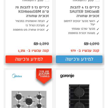
סמן להשוואה
סמן להשוואה
כיריים גז 4 להבות
כיריים גז 5 להבות 70
SAUTER SHG365B
ס‘‘מ KGH5001GBM
זכוכית שחורה
זכוכית שחורה
ראשי מבער יצוקים לחימום
הצתה אוטומטית במכשיר
יעיל
מערכת נטרול גז
מבער טורבו עוצמתי
זכוכית שחורה מט מחוסמת
משטח זכוכית מחוסמת
₪
1,390
₪
1,090
קנה עכשיו ב- 979
קנה עכשיו ב- 1,251
למידע ורכישה
למידע ורכישה
סט סירי
SOLTAM
במתנה!*