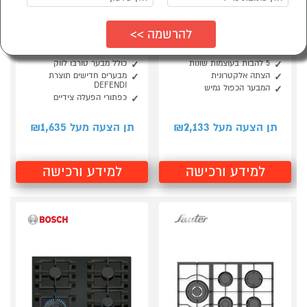
סמן להשוואה
סמן להשוואה
כיריים גז 90 ס"מ 5
כיריים גז 90 ס"מ זכוכית
להבות DELONGHI
לבנה סאוטר Sauter
SHG9095W
DGH3290CX
5 להבות בעוצמות שונות
כולל מבער טורבו לווק
הצתה אלקטרונית
מבערים חדישים תוצרת
DEFENDI
המבער הכפול גמיש
כפתורי הפעלה צידיים
1,635
2,133
תן הצעה מעל ₪
תן הצעה מעל ₪
למידע ורכישה
למידע ורכישה