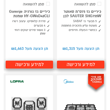
סמן להשוואה
סמן להשוואה
כיריים גז 75ס"מ סאוטר
כיריים גז גורניה Gorenje
SAUTER SHG755W לבן
HY-GW6D42CLI שמנת
5 מבערי גז SABAF
סדרת קלאסיקו. עיצוב רטרו
משטח עליון מזכוכית מחוסמת
4 מבערים
כפתורי הפעלה חזיתיים
3 נושאי סירים יצוקים דוחי
שומן
1,663
1,315
תן הצעה מעל ₪
תן הצעה מעל ₪
למידע ורכישה
למידע ורכישה
סט סירי
SOLTAM
במתנה!*