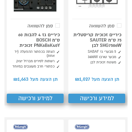
סמן להשוואה
סמן להשוואה
כיריים זכוכית קריסטלית
כיריים גז 4 להבות 60
75 ס"מ SAUTER
ס"מ BOSCH
SHG7506W לבן
PNK6B6K40Y זכוכית
5 מבערי גז SABAF
הצתה בכפתור ההפעלה (יד
אחת)
מבער טורבו ‎3600W
רשתות לסירים מברזל יצוק
משטח זכוכית לבן
כפתורי חרב מעוצבים במיוחד
1,663
1,027
תן הצעה מעל ₪
תן הצעה מעל ₪
למידע ורכישה
למידע ורכישה