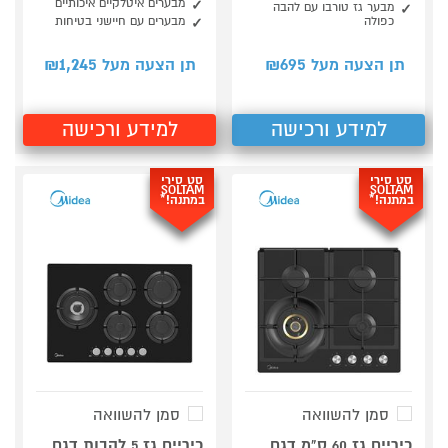
מבערים איטלקיים איכותיים
מבער גז טורבו עם להבה
כפולה
מבערים עם חיישני בטיחות
1,245
695
תן הצעה מעל ₪
תן הצעה מעל ₪
למידע ורכישה
למידע ורכישה
סט סירי
סט סירי
SOLTAM
SOLTAM
במתנה!*
במתנה!*
סמן להשוואה
סמן להשוואה
כיריים גז 60 ס"מ דגם
כיריים גז 5 להבות דגם