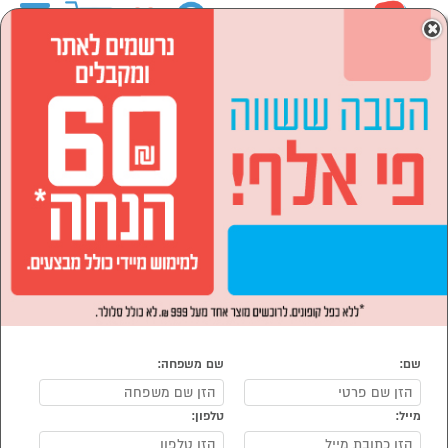
0
×
ראשי
מוצרי חשמל
תנורים, כיריים וקולטים
כיריים
כיריים גז
כיריים גז
נמצאו 133 מוצרי כיריים גז
מיון:
סינון
הפופולרים ביותר
מארז בישול
ואפייה
במתנה!*
שם:
שם משפחה:
מייל:
טלפון: