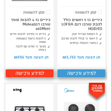
סמן להשוואה
סמן להשוואה
כיריים גז 5 ראשים כולל
כיריים גז 4 להבות סופר
להבת טורבו דגם LOFRA
טורבו דגםMidea
60SM097
HGB7EO
5 רשתות מברזל יצוק
כיריים גז בסידור להבות חדיש
5 ראשי גז (כולל להבת טורבו)
4 להבות בישול בעוצמות
שונות
כפתורי הפעלה קדמיים
מבער גז טורבו עם להבה
כפולה
556
3,763
תן הצעה מעל ₪
תן הצעה מעל ₪
למידע ורכישה
למידע ורכישה
סט סירי
SOLTAM
במתנה!*