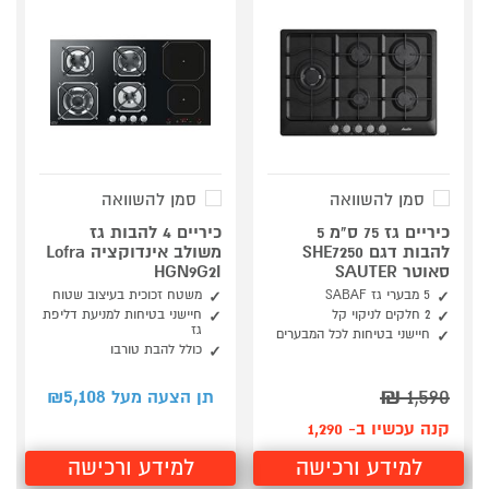
סמן להשוואה
סמן להשוואה
כיריים גז 75 ס"מ 5
כיריים 4 להבות גז
להבות דגם SHE7250
משולב אינדוקציה Lofra
סאוטר SAUTER
HGN9G2I
5 מבערי גז SABAF
משטח זכוכית בעיצוב שטוח
2 חלקים לניקוי קל
חיישני בטיחות למניעת דליפת
גז
חיישני בטיחות לכל המבערים
כולל להבת טורבו
5,108
₪
1,590
תן הצעה מעל ₪
קנה עכשיו ב- 1,290
למידע ורכישה
למידע ורכישה