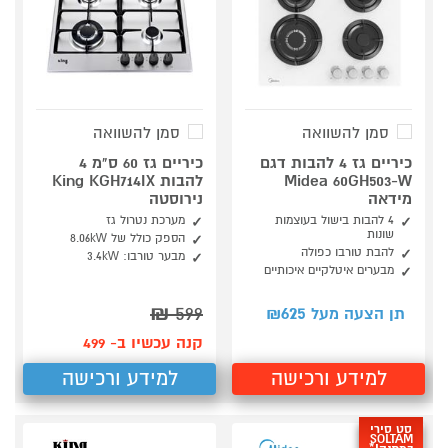
סמן להשוואה
סמן להשוואה
כיריים גז 4 להבות דגם
כיריים גז 60 ס"מ 4
Midea 60GH503-W
להבות King KGH714IX
מידאה
נירוסטה
4 להבות בישול בעוצמות
מערכת נטרול גז
שונות
הספק כולל של 8.06kW
להבת טורבו כפולה
מבער טורבו: 3.4kW
מבערים איטלקיים איכותיים
₪
599
625
תן הצעה מעל ₪
קנה עכשיו ב- 499
למידע ורכישה
למידע ורכישה
סט סירי
SOLTAM