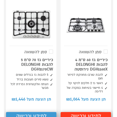
סמן להשוואה
סמן להשוואה
כיריים גז 60 ס"מ 4
כיריים גז 70 ס"מ 5
להבות DELONGHI
להבות DELONGHI
DGH1160X נירוסטה
DGH2170CW
להבת טורבו מחוזקת לפיזור
5 להבות גז בגדלים שונים
חום
נושא סירים חצובות ברזל
ראשי גז 2 חלקים לניקוי קל
הצתה אלקטרונית נפרדת לכל
4 חיישני בטיחות במקרה של
מבער
דליפה
1,446
1,064
תן הצעה מעל ₪
תן הצעה מעל ₪
למידע ורכישה
למידע ורכישה