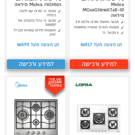
Midea
Midea 75GH503 מידאה
MG60GH096KT6B-IR
מבער גז טורבו עם להבה
מידאה
כפולה
מבער גז גדול בהספק של
מבער נחושת טורבו וולקנו 2.0
3000W
משטח זכוכית שחורה מחוסמת
תושבות סירים עשויות מברזל
4 מבערי גז
יצוק
695
817
תן הצעה מעל ₪
תן הצעה מעל ₪
למידע ורכישה
למידע ורכישה
סט סירי
SOLTAM
במתנה!*