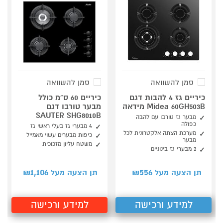
סמן להשוואה
סמן להשוואה
כיריים גז 4 להבות דגם
כיריים 60 ס"מ כולל
Midea 60GH503B מידאה
מבער טורבו דגם
SAUTER SHG8010B
מבער גז טורבו עם להבה
כפולה
4 מבערי גז בעלי ראשי גז
מערכת הצתה אלקטרונית לכל
כיפות מבערים עשוי מאמייל
מבער
משטח עליון מזכוכית
2 מבערי גז בינוניים
1,106
556
תן הצעה מעל ₪
תן הצעה מעל ₪
למידע ורכישה
למידע ורכישה