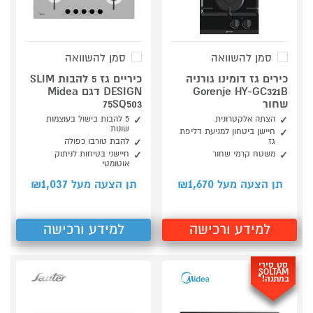
סמן להשוואה
סמן להשוואה
כירים גז דומינו גורניה
כיריים גז 5 להבות SLIM
Gorenje HY-GC321B
DESIGN דגם Midea
שחור
75SQ503
הצתה אלקטרונית
5 להבות בישול בעוצמות
שונות
חיישן ביטחון למניעת דליפת
גז
להבת טורבו כפולה
משטח קרמי שחור
חיישני בטיחות לניתוק
אוטומטי
1,037
1,670
תן הצעה מעל ₪
תן הצעה מעל ₪
למידע ורכישה
למידע ורכישה
סט סירי
SOLTAM
במתנה!*