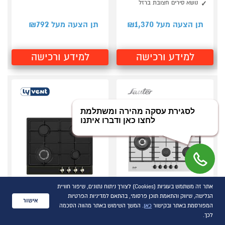
נושא סירים חצובת ברזל
792
1,370
תן הצעה מעל ₪
תן הצעה מעל ₪
למידע ורכישה
למידע ורכישה
אתר זה משתמש בעוגיות (Cookies) לצורך ניתוח נתונים, שיפור חוויית
הגלישה, שיווק והתאמת תוכן פרסומי, בהתאם למדיניות הפרטיות
סמן להשוואה
סמן להשוואה
אישור
המפורסמת באתר ובקישור
כאן
. המשך השימוש באתר מהווה הסכמה
כיריים גז 75ס"מ סאוטר
כיריים גז 4 להבות
לכך.
השוואת מוצרים
SAUTER SHG757W לבן
LYVENT HO-T-657 שחור