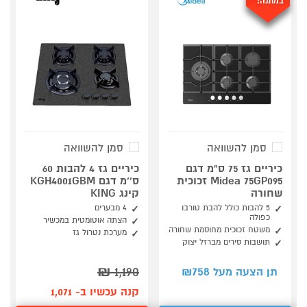
במתנה!*
סמן להשוואה
סמן להשוואה
כיריים גז 75 ס"מ דגם
כיריים גז 4 להבות 60
Midea 75GP095 זכוכית
ס‘‘מ דגם KGH4001GBM
שחורה
קינג KING
5 להבות כולל להבת טורבו
4 מבערים
כפולה
הצתה אוטומטית במכשיר
משטח זכוכית מחוסמת שחורה
מערכת נטרול גז
תושבות סירים מברזל יצוק
₪
1,190
758
תן הצעה מעל ₪
קנה עכשיו ב- 1,071