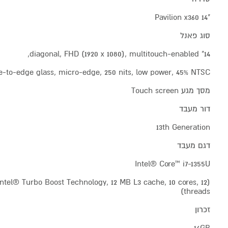
"Pavilion x360 14
סוג פאנל
14" diagonal, FHD (1920 x 1080), multitouch-enabled,
e-to-edge glass, micro-edge, 250 nits, low power, 45% NTSC
מסך מגע Touch screen
דור מעבד
13th Generation
דגם מעבד
Intel® Core™ i7-1355U
 Intel® Turbo Boost Technology, 12 MB L3 cache, 10 cores, 12
threads)
זכרון