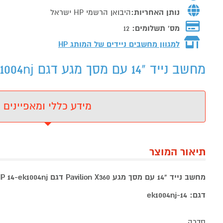
נותן האחריות:
היבואן הרשמי HP ישראל
מס' תשלומים:
12
למגוון מחשבים ניידים של המותג
HP
מחשב נייד "14 עם מסך מגע דגם HP 14-ek1004nj - מידע נוסף
מידע כללי ומאפיינים
תיאור המוצר
מחשב נייד "14 עם מסך מגע Pavilion X360 דגם HP 14-ek1004nj
דגם: 14-ek1004nj
סדרה