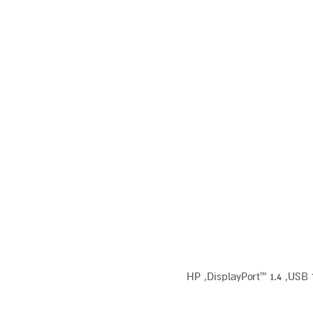
יציאת USB Type-C®‎ עם קצב איתות 10Gbps (אספקת מתח דרך USB, ‏DisplayPort™ 1.4‎‏, HP