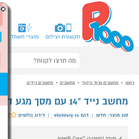
×
תקשורת וצילום
מוצרי חשמל
מח
ראשי
מחשבים וציוד היקפי
מחשבים
מחשבים ניידים
מחשב נייד "14 עם מסך מגע דגם HP 14-ek1004nj
סוג מוצר: חדש
|
דגם 14-ek1004nj
|
דירוג גולשים
מעבד Intel® Core™ i7-1355U