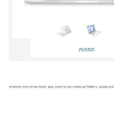
תמונות
מחשב נייד "14 עם מסך מגע דגם HP 14-ek1004nj קונים אונליין בקטגוריית מחשבים ניידים במחלקת מחשבים בP1000 - אתר קניות ישראלי בטוח, משתלם ונוח המציע מוצרים מומלצים במבצע. ב-P1000 אנו נותנים דגש על איכות, מגוון, זמינות ושירות בלתי מתפשרים