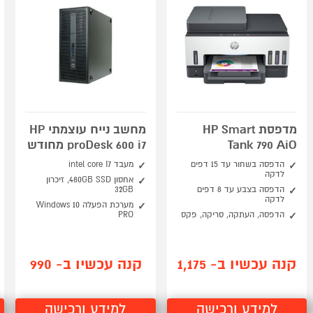
מדפסת HP Smart
מחשב נייח עוצמתי HP
Tank 790 AiO
proDesk 600 i7 מחודש
הדפסה בשחור עד 15 דפים
מעבד intel core I7
לדקה
אחסון 480GB SSD, זיכרון
הדפסה בצבע עד 8 דפים
32GB
לדקה
מערכת הפעלה Windows 10
הדפסה, העתקה, סריקה, פקס
PRO
קנה עכשיו ב- 1,175
קנה עכשיו ב- 990
למידע ורכישה
למידע ורכישה