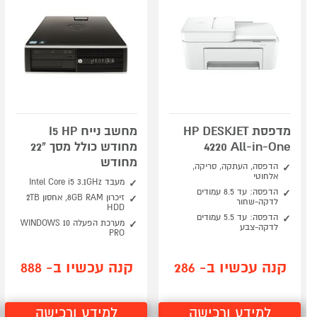
מדפסת HP DESKJET
מחשב נייח I5 HP
4220 All-in-One
מחודש כולל מסך "22
מחודש
הדפסה, העתקה, סריקה,
אלחוטי
מעבד Intel Core i5 3.1GHz
הדפסה: עד 8.5 עמודים
זיכרון 8GB RAM, אחסון 2TB
לדקה-שחור
HDD
הדפסה: עד 5.5 עמודים
מערכת הפעלה WINDOWS 10
לדקה-צבע
PRO
קנה עכשיו ב- 286
קנה עכשיו ב- 888
למידע ורכישה
למידע ורכישה