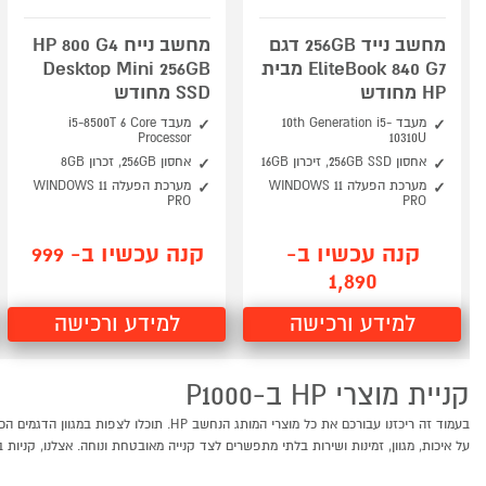
מחשב נייד 256GB דגם
מחשב נייח HP 800 G4
EliteBook 840 G7 מבית
Desktop Mini 256GB
HP מחודש
SSD מחודש
מעבד 10th Generation i5-
מעבד i5-8500T 6 Core
Processor
10310U
אחסון 256GB SSD, זיכרון 16GB
אחסון 256GB, זכרון 8GB
מערכת הפעלה WINDOWS 11
מערכת הפעלה WINDOWS 11
PRO
PRO
קנה עכשיו ב-
קנה עכשיו ב- 999
1,890
למידע ורכישה
למידע ורכישה
קניית מוצרי HP ב-P1000
על איכות, מגוון, זמינות ושירות בלתי מתפשרים לצד קנייה מאובטחת ונוחה. אצלנו, קניות באינטרנט של מוצ