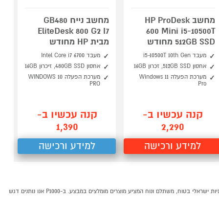
מחשב HP ProDesk
מחשב נייח GB480
EliteDesk 800 G2 I7
600 Mini i5-10500T
512GB SSD מחודש
מבית HP מחודש
מעבד i5-10500T 10th Gen
מעבד Intel Core i7 6700
אחסון 512GB SSD, זכרון 16GB
אחסון 480GB SSD, זיכרון 16GB
מערכת הפעלה Windows 11
מערכת הפעלה WINDOWS 10
PRO
Pro
קנה עכשיו ב-
קנה עכשיו ב-
1,390
2,290
למידע ורכישה
למידע ורכישה
בעמוד זה ריכזנו עבורכם את כל מוצרי המותג הנחשב HP. תוכלו לצפות במגוון הדגמים הכי פופולאריים של המותג HP ובמחירי מבצע! מוצרים של המותג HP קונים ב ב P1000- אתר קניות ישראלי בטוח, משתלם ונוח המציע מוצרים מומלצים במבצע. ב-P1000 אנו נותנים דגש