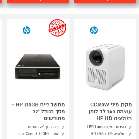
outlet
מקרן מיני CC180W
מחשב נייח HP 120GB +
עוצמה 240 לד לומן
מסך בגודל "22
רזולציה HP HD
מחודשים
בהירות 240 LED Lumens
כולל מסך "22 מחודש
רזולוציה HD 1280 x 720
מעבד Intel Core i3 3.1GHz