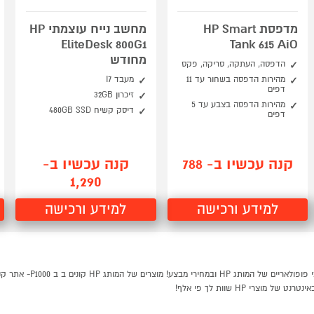
מדפסת HP Smart
מחשב נייח עוצמתי HP
EliteDesk 800G1
Tank 615 AiO
מחודש
הדפסה, העתקה, סריקה, פקס
מהירות הדפסה בשחור עד 11
מעבד I7
דפים
זיכרון 32GB
מהירות הדפסה בצבע עד 5
דיסק קשיח 480GB SSD
דפים
קנה עכשיו ב- 788
קנה עכשיו ב-
1,290
למידע ורכישה
למידע ורכישה
רי HP שוות לך פי אלף!