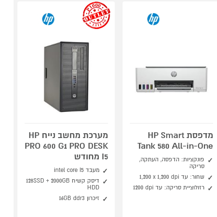
outlet
מדפסת HP Smart
מערכת מחשב נייח HP
PRO 600 G1 PRO DESK
Tank 580 All-in-One
I5 מחודש
פונקציות: הדפסה, העתקה,
סריקה
מעבד intel core I5
שחור: עד ‎1,200 x 1,200 dpi‏
דיסק קשיח 128SSD + 2000GB
רזולוציית סריקה: עד 1200‎ dpi
HDD
זיכרון 16GB ddr3