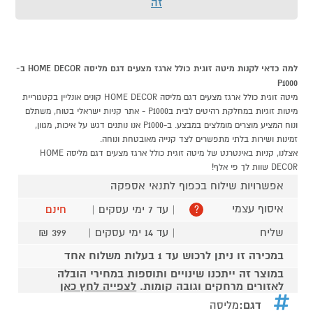
זה
למה כדאי לקנות מיטה זוגית כולל ארגז מצעים דגם מליסה HOME DECOR ב-
P1000
מיטה זוגית כולל ארגז מצעים דגם מליסה HOME DECOR קונים אונליין בקטגוריית
מיטות זוגיות במחלקת רהיטים לבית בP1000 - אתר קניות ישראלי בטוח, משתלם
ונוח המציע מוצרים מומלצים במבצע. ב-P1000 אנו נותנים דגש על איכות, מגוון,
זמינות ושירות בלתי מתפשרים לצד קנייה מאובטחת ונוחה.
אצלנו, קניות באינטרנט של מיטה זוגית כולל ארגז מצעים דגם מליסה HOME
DECOR שוות לך פי אלף!
אפשרויות שילוח בכפוף לתנאי אספקה
איסוף עצמי
| עד 7 ימי עסקים |
חינם
?
שליח
| עד 14 ימי עסקים |
399 ₪
במכירה זו ניתן לרכוש עד 1 בעלות משלוח אחד
במוצר זה ייתכנו שינויים ותוספות במחירי הובלה
לאזורים מרחקים וגובה קומות.
לצפייה לחץ כאן
דגם:
מליסה