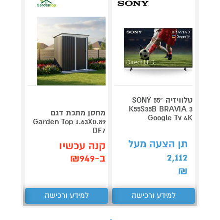
טלוויזיה "55 SONY
V 140
K55S35B BRAVIA 3
מחסן מתכת דגם
Google Tv 4K
תדירא
Garden Top 1.63X0.89
DF7
תן הצעה מעל
תן 
קנה עכשיו
,062
2,112
ב-₪949
₪
₪
למידע ורכישה
למידע ורכישה
ל