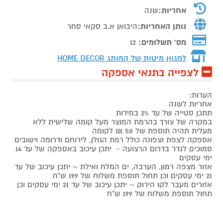
אחריות:
שנה
נותן האחריות:
היבואן א.ב סקאי סחר
מס' תשלומים:
12
למגוון מיטות של המותג
HOME DECOR
לצפייה בתנאי אספקה
הערות:
אחריות לשנה
תתכן סטייה של עד 2% במידות
במקרה של צורך בהרמת המוצר מעל קומה שלישית ללא
מעלית תהיה תוספת של 50 ₪ לקומה
אספקה לצפת וצפונה כולל רמת הגולן, לירוחם ודרומה וישובים
סמוכים לגדר בדרום הרצועה - יתכן עיכוב באספקה של עד 14
ימי עסקים
אזור מצפה רמון, הערבה, ים המלח ואילת – יתכן עיכוב של עד
21 ימי עסקים וכן תחול תוספת משלוח של 199 ש"ח
אזורים מעבר לקו הירוק – יתכן עיכוב של עד 21 ימי עסקים וכן
תחול תוספת משלוח של 199 ש"ח