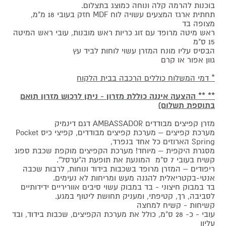
בוכנות להרמה קלה ונוחה כמוצג בתצלום.
תחתית ארגז המצעים עשויה לוח MDF חזק בעובי 18 מ"מ,
מצופה בד
ראש מיטה מרופד עם זוג כריות ראש מובנות, עובי ראש המיטה
15 ס"מ
הבסיס עליו מונח המזרן עשוי לוחות לביד עץ
גוון אפור או קרם
* דמי המשלוח כוללים הרכבה בבית הלקוח
**
** ההצעה איננה כוללת מזרון - ניתן לרכוש מזרון תואם
בתוספת תשלום)
מזרן קפיצים מבודדים AMBASSADOR דגם דינמיק
מערכת קפיצים – מערכת קפיצים מבודדים, קפיצי כיס Pocket
Spring הארוזים כל אחד בנפרד,
מסגרת היקפית – מיוחד! מערכת הקפיצים מוקפת שכבת ספוג
קשיח בעובי 7 ס"מ המונעת את תופעת ה"ערסל".
ריפודים – המזרן מרופד בשכבות בידוד ונוחות, לרבות שכבה
אנטי-בקטריאלית להגנה מעש ומריחות לא נעימים.
בד במבוק חיצוני - בד במבוק עשוי סיבים אווריריים ידידותיים
לסביבה, רך, קטיפתי, ומעניק תחושת ליטוף במגע.
קשיחות - קשיח למחצה
עובי - כ- 28 ס"מ, כולל את מערכת הקפיצים, שכבות בידוד, ובד
עליון