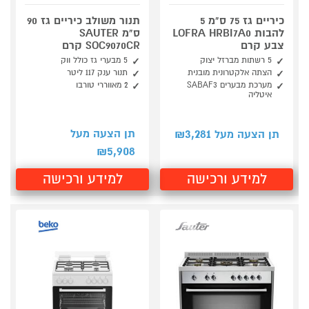
כיריים גז 75 ס"מ 5
תנור משולב כיריים גז 90
להבות LOFRA HRBI7A0
ס"מ SAUTER
צבע קרם
SOC9070CR קרם
5 רשתות מברזל יצוק
5 מבערי גז כולל ווק
הצתה אלקטרונית מובנית
תנור ענק 117 ליטר
מערכת מבערים SABAF3
2 מאווררי טורבו
איטליה
3,281
תן הצעה מעל
תן הצעה מעל ₪
5,908
₪
למידע ורכישה
למידע ורכישה