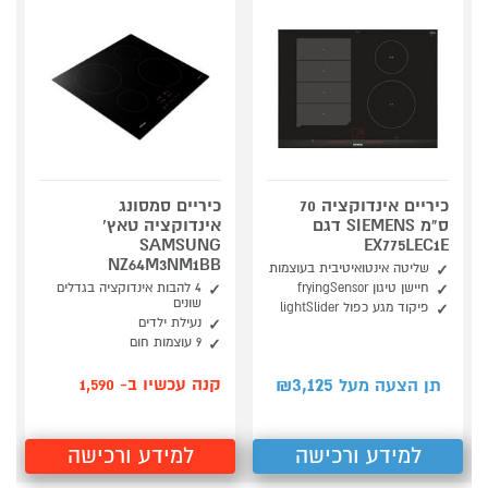
כיריים אינדוקציה 70
כיריים סמסונג
ס"מ SIEMENS דגם
אינדוקציה טאץ'
SAMSUNG
EX775LEC1E
NZ64M3NM1BB
שליטה אינטואיטיבית בעוצמות
חיישן טיגון fryingSensor
4 להבות אינדוקציה בגדלים
שונים
פיקוד מגע כפול lightSlider
נעילת ילדים
9 עוצמות חום
3,125
קנה עכשיו ב- 1,590
תן הצעה מעל ₪
למידע ורכישה
למידע ורכישה