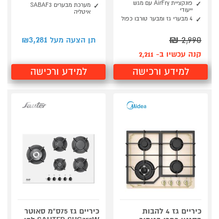
פונקציית AirFry עם מגש
מערכת מבערים SABAF3
ייעודי
איטליה
4 מבערי גז ומבער טורבו כפול
3,281
₪
2,990
תן הצעה מעל ₪
קנה עכשיו ב- 2,211
למידע ורכישה
למידע ורכישה
כיריים גז 4 להבות
כיריים גז 75ס"מ סאוטר