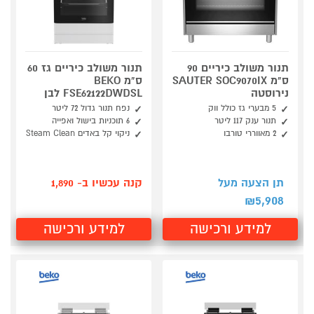
תנור משולב כיריים 90
תנור משולב כיריים גז 60
ס"מ SAUTER SOC9070IX
ס"מ BEKO
נירוסטה
FSE62122DWDSL לבן
5 מבערי גז כולל ווק
נפח תנור גדול ‎72‎ ליטר
תנור ענק 117 ליטר
‎6‎ תוכניות בישול ואפייה
2 מאווררי טורבו
ניקוי קל באדים ‎Steam Clean‎
תן הצעה מעל
קנה עכשיו ב- 1,890
5,908
₪
למידע ורכישה
למידע ורכישה