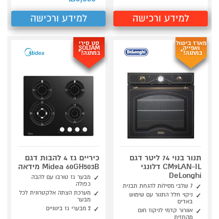
למידע ורכישה
למידע ורכישה
מארז בישול
סט סירי
ואפייה
SOLTAM
במתנה!*
במתנה!*
תנור בנוי 74 ליטר דגם
כיריים גז 4 להבות דגם
CM9LAN-IL דלונגי
Midea 60GH503B מידאה
DeLonghi
מבער גז טורבו עם להבה
כפולה
7 שלבי מסילות להנחת תבנית
מערכת הצתה אלקטרונית לכל
ניקוי חלל התנור עם שימוש
מבער
באדים
2 מבערי גז בינוניים
אוורור קדמי לניקוז חום
מהחזית