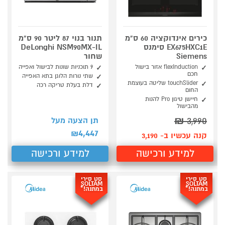
כירים אינדוקציה 60 ס"מ
תנור בנוי 87 ליטר 90 ס"מ
EX675HXC1E סימנס
DeLonghi NSM90MX-IL
Siemens
שחור
flexInduction אזור בישול
9 תוכניות שונות לבישול ואפייה
חכם
שתי נורות הלוגן בתא האפייה
touchSlider שליטה בעוצמת
דלת בעלת טריקה רכה
החום
חיישן טיגון Pro להנות
מהבישול
₪
3,990
תן הצעה מעל
4,447
₪
קנה עכשיו ב- 3,190
למידע ורכישה
למידע ורכישה
סט סירי
סט סירי
SOLTAM
SOLTAM
במתנה!*
במתנה!*