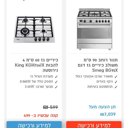
תנור רוחב 90 ס"מ
כיריים גז 60 ס"מ 4
משולב כיריים גז דגם
להבות King KGH714IX
Smeg BG91X
נירוסטה
מאוורר טורבו אקטיבי כפול
מערכת נטרול גז
ניקוי באדים
הספק כולל של 8.06kW
תרמוסטט בטיחות
מבער טורבו: 3.4kW
₪
599
תן הצעה מעל
7,039
₪
קנה עכשיו ב- 499
למידע ורכישה
למידע ורכישה