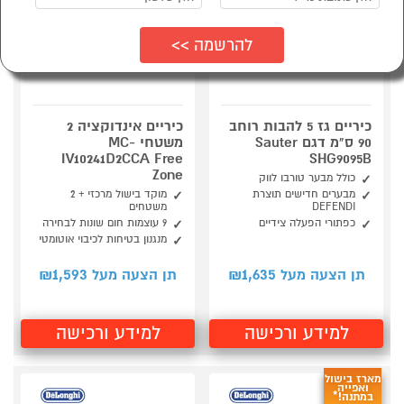
כיריים גז 5 להבות רוחב
כיריים אינדוקציה 2
90 ס"מ דגם Sauter
משטחי MC-
IV10241D2CCA Free
SHG9095B
Zone
כולל מבער טורבו לווק
מבערים חדישים תוצרת
מוקד בישול מרכזי + 2
DEFENDI
משטחים
כפתורי הפעלה צידיים
9 עוצמות חום שונות לבחירה
מנגנון בטיחות לכיבוי אוטומטי
1,593
1,635
תן הצעה מעל ₪
תן הצעה מעל ₪
למידע ורכישה
למידע ורכישה
מארז בישול
ואפייה
במתנה!*