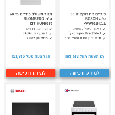
כיריים אינדוקציה 80
תנור משולב כיריים גז 60
ס"מ BOSCH
ס"מ BLOMBERG
PVW831HC1E
HGN8335 לבן
5 אזורי בישול עצמאיים
נפח תנור ‎65 ליטר
DirectSelect פיקוד טאץ׳
4 מבערי גז SABAF
חיישן טיגון עם 11 טמפרטורות
מבער ווק ‎2.9KW
1,915
3,612
תן הצעה מעל ₪
תן הצעה מעל ₪
למידע ורכישה
למידע ורכישה