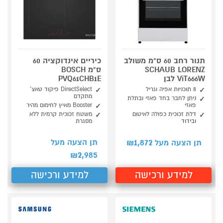
תנור רחב 60 ס"מ משולב
כיריים אינדוקציה 60
SCHAUB LORENZ
ס"מ BOSCH
ViT666W לבן
PVQ61CHB1E
8 תוכניות אפיה וגריל
DirectSelect פיקוד טאצ'
מתקדם
ניתן לחבר בחד פאזי ובתלת
פאזי
Booster מאיץ לחימום מהיר
דלת זכוכית כפולה לאיטום
משטח זכוכית קרמית ללא
ובידוד
מסגרת
1,872
תן הצעה מעל
תן הצעה מעל ₪
2,985
₪
למידע ורכישה
למידע ורכישה