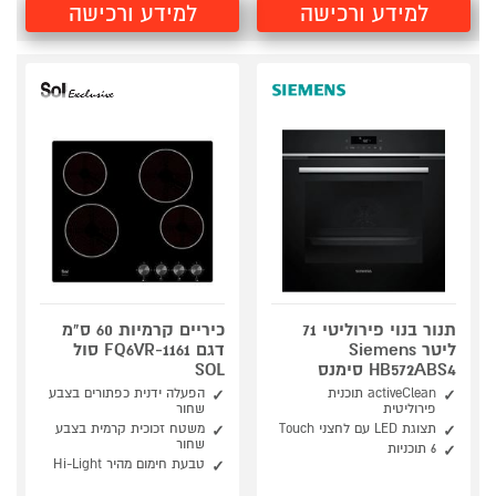
למידע ורכישה
למידע ורכישה
תנור בנוי פירוליטי 71
כיריים קרמיות 60 ס"מ
ליטר Siemens
דגם FQ6VR-1161 סול
HB572ABS4 סימנס
SOL
activeClean תוכנית
הפעלה ידנית כפתורים בצבע
פירוליטית
שחור
תצוגת LED עם לחצני Touch
משטח זכוכית קרמית בצבע
שחור
6 תוכניות
טבעת חימום מהיר Hi-Light