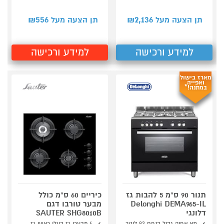
556
2,136
תן הצעה מעל ₪
תן הצעה מעל ₪
למידע ורכישה
למידע ורכישה
מארז בישול
ואפייה
במתנה!*
תנור 90 ס"מ 5 להבות גז
כיריים 60 ס"מ כולל
Delonghi DEMA965-IL
מבער טורבו דגם
דלונגי
SAUTER SHG8010B
תא אפיה גדול בנפח 83 ליטר
4 מבערי גז בעלי ראשי גז