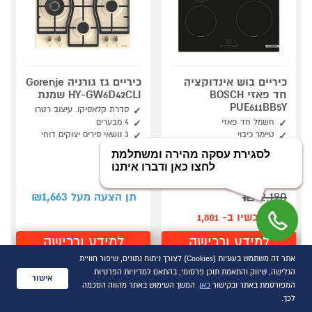
כיריים בוש אינדוקציה
כיריים גז גורניה Gorenje
חד פאזי BOSCH
HY-GW6D42CLI שמנת
PUE611BB5Y
סדרת קלאסיקו. עיצוב רטרו
חשמל חד פאזי
4 מבערים
טיימר כיבוי
3 נושאי סירים יצוקים דוחי
שומן
17 רמות חום לכל טבעת
1,663
₪
2,190
תן הצעה מעל ₪
קנה עכשיו ב- 1,801
למידע ורכישה
למידע ורכישה
אתר זה משתמש בעוגיות (Cookies) לצורך ניתוח נתונים, שיפור חוויית
הגלישה, שיווק והתאמת תוכן פרסומי, בהתאם למדיניות הפרטיות
אישור
המפורסמת באתר ובקישור
כאן
. המשך השימוש באתר מהווה הסכמה
לכך.