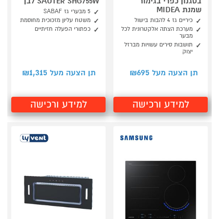
בסגנון כפרי בגימור
SAUTER SHG755W לבן
שמנת MIDEA
5 מבערי גז SABAF
כיריים גז 4 להבות בישול
משטח עליון מזכוכית מחוסמת
מערכת הצתה אלקטרונית לכל
כפתורי הפעלה חזיתיים
מבער
תושבות סירים עשויות מברזל
יצוק
1,315
695
תן הצעה מעל ₪
תן הצעה מעל ₪
למידע ורכישה
למידע ורכישה