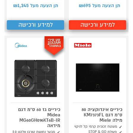
1,245
695
תן הצעה מעל ₪
תן הצעה מעל ₪
למידע ורכישה
למידע ורכישה
סט סירי
SOLTAM
במתנה!*
כיריים אינדוקציה 80
כיריים גז 60 ס"מ דגם
ס"מ דגם KM7373FL
Midea
מילה Miele
MG60GH096KT6B-IR
מידאה
משטח זכוכית קרמי קל לניקוי
פעולת STOP & GO
מבער נחושת טורבו וולקנו 2.0