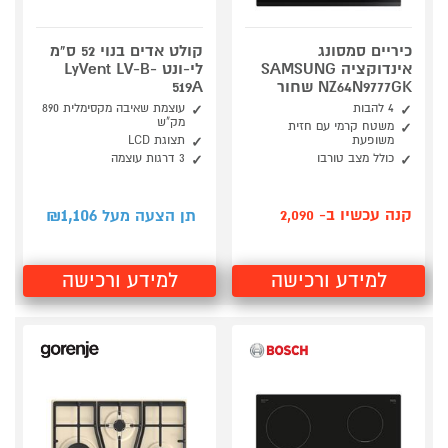
כיריים סמסונג
קולט אדים בנוי 52 ס"מ
אינדוקציה SAMSUNG
לי-ונט LyVent LV-B-
NZ64N9777GK שחור
519A
4 להבות
עוצמת שאיבה מקסימלית 890
מק"ש
משטח קרמי עם חזית
משופעת
תצוגת LCD
כולל מצב טורבו
3 דרגות עוצמה
1,106
קנה עכשיו ב- 2,090
תן הצעה מעל ₪
למידע ורכישה
למידע ורכישה