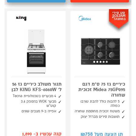
סט סירי
SOLTAM
במתנה!*
כיריים גז 75 ס"מ דגם
תנור משולב כיריים גז 56
Midea 75GP095 זכוכית
ל' KING KFS-6060W לבן
שחורה
4 מבערים בטכנולוגיית Tecna
5 להבות כולל להבת טורבו
מבער WOK בהספק 3.6
כפולה
קוט"ש
משטח זכוכית מחוסמת שחורה
אפייה ב-9 מצבים שונים
תושבות סירים מברזל יצוק
758
קנה עכשיו ב- 1,890
תן הצעה מעל ₪