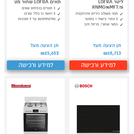
ליטר LOFRA
תאים LOFRA שחור מט
RNMG96MFT/5i
3 תנורים בנפחים שונים
תנור משולב כיריים אינדוקציה
5 ראשי גז כולל טורבו
5 אזורי בישול + בוסטר
מולטיסיסטם עד 9 תוכניות
גימור שחור/ פרזול זהב
תן הצעה מעל
תן הצעה מעל
15,652
18,713
₪
₪
למידע ורכישה
למידע ורכישה