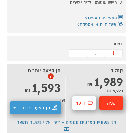
חיישן אוטומטי לזיהוי סירים
מאפיינים נוספים
משלוח ותנאי אספקה
כמות
-
+
קנה ב-
תן הצעה יותר מ -
1,989
?
1,593
₪
₪
2,290 ₪
או
קניה
הוסף
תן הצעת מחיר
מהירה
לסל
אני מעוניין בפרטים נוספים - חזרו אליי בקשר למוצר
זה