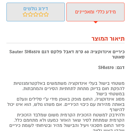
דירוג גולשים
מידע כללי ומאפיינים
תיאור המוצר
כיריים אינדוקציה 60 ס"מ דאבל פלקס דגם Sauter SHI6570
סאוטר
דגם: SHI6570
משטחי בישול בעלי אינדוקציה משתמשים באלקטרומגנטיות
להפקת חום בדיוק מתחת לתחתיות הסירים והמחבתות.
במשטחי בישול
מסוג אינדוקציה, החום מופק באופן מידי ע"י סלילים ונעלם
באותה מהירות עם כיבוי הכיריים. אם משהו גולש, הוא אינו יכול
להישרף
ולהידבק למשטח הזכוכית הקרמית משום שמלבד הזכוכית
הקרמית שמתחת לסיר שאר האזור כמעט ולא מתחמם כלל.
פיזור החום חסכוני ויעיל והבישול מהיר ובטיחותי לעומת כיריים
שבהן האש גלויה