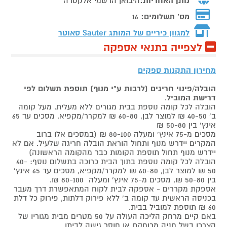
נותן האחריות:
היבואן הרשמי אלקטרה
מס' תשלומים:
16
למגוון כיריים של המותג
Sauter סאוטר
לצפייה בתנאי אספקה
מחירון התקנות ספקים
הובלה/פינוי חריגים (לרבות ע"י מנוף) תוספת תשלום לפי
דרישת המוביל
.
הובלה לכל קומה נוספת בבית מגורים ללא מעלית. מעל קומה
ב' 40-50 ₪ למוצר לבן, 60-80 ₪ למקרר/מקפיא, מסכים עד 65
אינץ' בין 50-80 ₪
מסכים מ-75 אינץ' ומעלה 80-100 ₪ (במסכים אלו ברוב
המקרים יידרש מנוף ותחול הוראת הובלה חריגה שלעיל. אם לא
יידרש מנוף תחול תוספת הקומות כבר מהקומה הראשונה)
הובלה לכל קומה נוספת בתוך הבית כרוכה בתשלום נוסף: 40-
50 ₪ למוצר לבן, 60-80 ₪ למקרר/מקפיא, מסכים עד 65 אינץ'
בין 50-80 ₪, מסכים מ-75 אינץ' ומעלה 80-100 ₪.
אספקת מקררים - אספקה לבית לקוח המתאפשרת דרך מעבר
בכניסה הראשית עד קומה ב' ללא פירוק דלתות, פירוק כל דלת
60 ₪ תוספת למוביל בבית.
באם קיים מרחק הליכה העולה על 50 מטרים מבית מגוריו של
הצרכן בשל חניה מרוחקת או חוסר גישה לביתו,