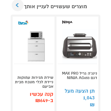
Next
מוצרים שעשויים לעניין אותך
נינג’ה גריל MAX PRO
שידת מגירות עמוקות
דגם NINJA AG653
Roller
ניידת לכלי מטבח מבית
plete
אביעם
3,990
תן הצעה מעל
קנה עכשיו
1,043
קנה 
ב-₪649
ב-₪3,851
₪