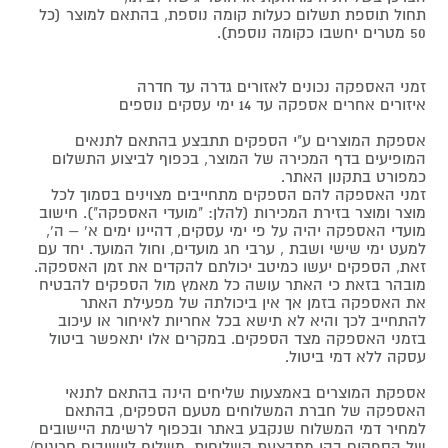
תחול תוספת תשלום כעלות קומה נוספת, בהתאם למוצר (כל
50 מטרים יחשבו כקומה נוספת).
זמני האספקה נכונים לאזורים גדרה עד חדרה
איזורים אחרים אספקה עד 14 ימי עסקים נוספים
אספקת המוצרים ע"י הספקים תתבצע בהתאם לתנאים
המופיעים בדף המכירה של המוצר, בכפוף לביצוע התשלום
כמפורט בתקנון האתר.
זמני האספקה להם הספקים מתחייבים מצוינים בסמוך לכל
מוצר ומוצר בזירת המכירות (להלן: "מועדי האספקה"). חישוב
מועדי האספקה יהיה על פי ימי עסקים, דהיינו ימים א' – ה',
למעט ימי שישי ושבת , ערבי חג מועדים, וחול המועד. יחד עם
זאת, הספקים יעשו כמיטב יכולתם להקדים את זמן האספקה.
מובהר בזאת כי האתר עושה כל מאמץ מול הספקים להבטיח
את האספקה בזמן אך אין ביכולתה של מפעילת האתר
להתחייב לכך והיא לא תישא בכל אחריות לאיחור או עיכוב
בזמני האספקה מצד הספקים. במקרים אלו יתאפשר ביטול
עסקה ללא דמי ביטול.
אספקת המוצרים באמצעות שליחים הינה בהתאם לתנאי
האספקה של חברת המשלוחים מטעם הספקים, בהתאם
למחיר דמי המשלוח שנקבע באתר ובכפוף לרשימת היישובים
של הספקים בהן מתבצעת השליחות. משלוח ליישובים חריגים/