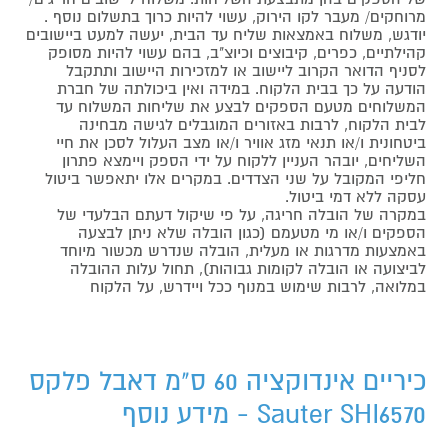
מרוחקים/ מעבר לקו הירוק, עשוי להיות כרוך בתשלום נוסף .
יודגש, משלוח באמצאות שליח עד הבית, יעשה למעט ביישובים
קהילתיים, כפרים, קיבוצים וכיוצ"ב, בהם עשוי להיות מסופק
לסניף הדואר הקרוב ליישוב או למזכירות היישוב ותתקבל
הודעה על כך בבית הלקוח. במידה ואין ביכולתה של חברת
המשלוחים מטעם הספקים לבצע את שליחות המשלוח עד
לבית הלקוח, לרבות באזורים המוגבלים לגישה מבחינה
ביטחונית ו/או תנאי מזג אוויר ו/או מצב העלול לסכן את חיי
השליחים, יובהר העניין ללקוח על ידי הספק ויימצא פתרון
חליפי המקובל על שני הצדדים. במקרים אלו יתאפשר ביטול
עסקה ללא דמי ביטול.
במקרה של הובלה חריגה, על פי שיקול דעתם הבלעדי של
הספקים ו/או מי מטעמם (כגון הובלה שלא ניתן לבצעה
באמצעות מדרגות או מעלית, הובלה שנדרש מכשור מיוחד
לביצועה או הובלה לקומות גבוהות), תחול עלות ההובלה
במלואה, לרבות שימוש במנוף ככל ויידרש, על הלקוח
כיריים אינדוקציה 60 ס"מ דאבל פלקס
Sauter SHI6570 - מידע נוסף