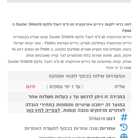
למה כדאי לקנות כיריים אינדוקציה 60 ס"מ דאבל פלקס Sauter SHI6570 ב-
P1000
כיריים אינדוקציה 60 ס"מ דאבל פלקס Sauter SHI6570 קונים אונליין בקטגוריית
כיריים אינדוקציה במחלקת תנורים, כיריים וקולטים בP1000 - אתר קניות ישראלי
בטוח, משתלם ונוח המציע מוצרים מומלצים במבצע. ב-P1000 אנו נותנים דגש על
איכות, מגוון, זמינות ושירות בלתי מתפשרים לצד קנייה מאובטחת ונוחה.
אצלנו, קניות באינטרנט של כיריים אינדוקציה 60 ס"מ דאבל פלקס Sauter SHI6570
שוות לך פי אלף!
אפשרויות שילוח בכפוף לתנאי אספקה
שליח
| עד 7 ימי עסקים |
חינם
במכירה זו ניתן לרכוש עד 1 בעלות משלוח אחד
במוצר זה ייתכנו שינויים ותוספות במחירי הובלה
לאזורים מרחקים וגובה קומות.
לצפייה לחץ כאן
דגם:
SHI6570
אחריות:
שנה אחריות בכפוף לתעודת האחריות