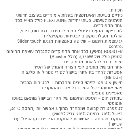
תכונות:
כיריים בשיטת האינדוקציה בעלות 4 מוקדים בעיצוב חדשני
הניתנים לשימוש כשתי יחידות FLEXI ZONE כולל מאיץ בכל
אחד מהמוקדים.
לוח פיקוד מגעים דיגיטלי חזיתי לבחירת דרגת חום, כיבוי,
הדלקה ונעילת מקשים לבטיחות מקסימלית
14 עוצמות חימום – שליטה באמצעות מנגנון Slider touch
control
BOOSTER (מאיץ) בכל אחד מהמוקדים להגברת עוצמת החימום
הספק כולל של 3,750W (כולל Booster)
טיימר כיבוי לכל אחד מהמוקדים
אזור הבישול מותאם לפי הצורה והגודל של הסיר
אפשרות לאחד בין אזורי בישול לסירי קסרול או פלנצ'ה
(BRIDGE)
חיישן אוטומטי לזיהוי סירים ומחבתות – לבטיחות מרבית
זיהוי אוטומטי של הסיר בכל אחד מהמוקדים
מאפיינים נוספים:
שמירת חום - הספק החימום של אזור הבישול מותאם באופן
אוטומטי
לטמפרטורה קבועה שנבחרה מתוך 4 אפשרויות (המסה 40ºC,
בישול 70ºC, רתיחה 90ºC, גריל 200ºC)
התקנה שטוחה – אפשרות להתקנת הכיריים בקו אפס* עם
השיש !