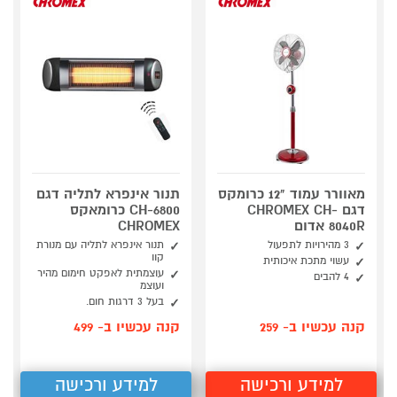
מאוורר עמוד "12 כרומקס
תנור אינפרא לתליה דגם
דגם CHROMEX CH-
CH-6800 כרומאקס
8040R אדום
CHROMEX
3 מהירויות לתפעול
תנור אינפרא לתליה עם מנורת
קוו
עשוי מתכת איכותית
עוצמתית לאפקט חימום מהיר
4 להבים
ועוצמ
בעל 3 דרגות חום.
קנה עכשיו ב- 259
קנה עכשיו ב- 499
למידע ורכישה
למידע ורכישה