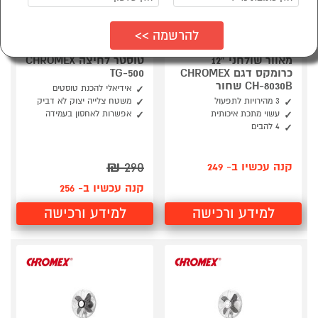
מאוור שולחני "12
טוסטר לחיצה CHROMEX
כרומקס דגם CHROMEX
TG-500
CH-8030B שחור
אידיאלי להכנת טוסטים
3 מהירויות לתפעול
משטח צלייה יצוק לא דביק
עשוי מתכת איכותית
אפשרות לאחסון בעמידה
4 להבים
₪
290
קנה עכשיו ב- 249
קנה עכשיו ב- 256
למידע ורכישה
למידע ורכישה