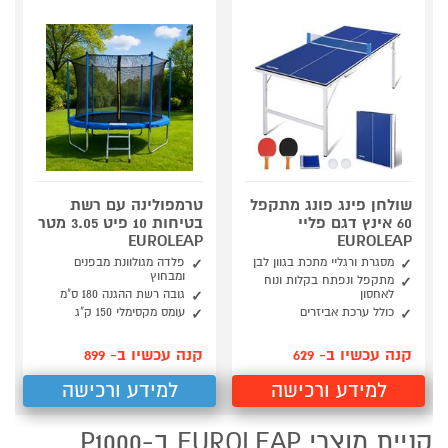
שולחן פינג פונג מתקפל
טרמפולינה עם רשת
60 אינץ דגם פליי
בטיחות 10 פיט 3.05 מטר
EUROLEAP
EUROLEAP
מסגרת ורגליי מתכת בגוון לבן
פלדה מגולוונת מבפנים
ומבחוץ
מתקפל ונפתח בקלות ונוח
לאחסון
גובה רשת ההגנה 180 ס"מ
כולל ערכת אביזרים
עומס מקסימלי 150 ק"ג
קנה עכשיו ב- 629
קנה עכשיו ב- 899
למידע ורכישה
למידע ורכישה
קניית מוצרי EUROLEAP ב-P1000