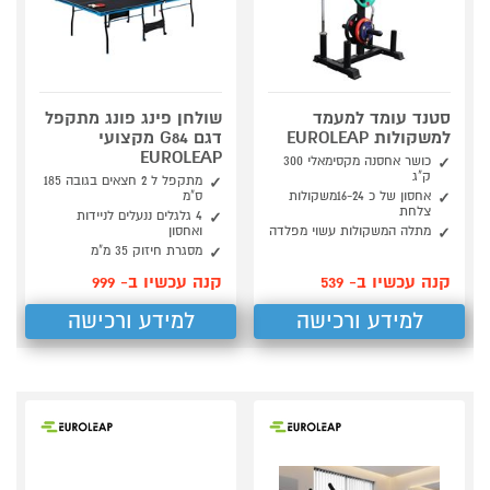
סטנד עומד למעמד
שולחן פינג פונג מתקפל
למשקולות EUROLEAP
דגם G84 מקצועי
EUROLEAP
כושר אחסנה מקסימאלי 300
ק"ג
מתקפל ל 2 חצאים בגובה 185
אחסון של כ 16-24משקולות
ס"מ
צלחת
4 גלגלים ננעלים לניידות
מתלה המשקולות עשוי מפלדה
ואחסון
מסגרת חיזוק 35 מ"מ
קנה עכשיו ב- 539
קנה עכשיו ב- 999
למידע ורכישה
למידע ורכישה