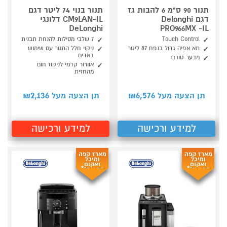
תנור 90 ס"מ 6 להבות גז
תנור בנוי 74 ליטר דגם
דגם Delonghi
CM9LAN-IL דלונגי
DeLonghi
PRO966MX -IL
Touch Control
7 שלבי מסילות להנחת תבנית
תא אפיה גדול בנפח 87 ליטר
ניקוי חלל התנור עם שימוש
באדים
מבער טורבו
אוורור קדמי לניקוז חום
מהחזית
2,136
6,576
תן הצעה מעל ₪
תן הצעה מעל ₪
למידע ורכישה
למידע ורכישה
מארז קפה
מארז קפה
ומיכל
ומיכל
ואקום
ואקום
במתנה!*
במתנה!*