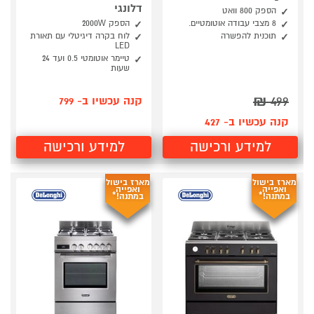
דלונגי
הספק 800 וואט
8 מצבי עבודה אוטומטיים.
הספק 2000W
תוכנית להפשרה
לוח בקרה דיגיטלי עם תאורת
LED
טיימר אוטומטי 0.5 ועד 24
שעות
₪
499
קנה עכשיו ב- 799
קנה עכשיו ב- 427
למידע ורכישה
למידע ורכישה
מארז בישול
מארז בישול
ואפייה
ואפייה
במתנה!*
במתנה!*