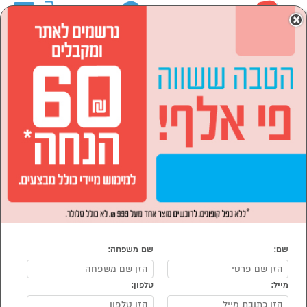
0
×
ראשי
המותגים
Delonghi דה לונגי
הסתר רשימת קטגוריות
מוצרי חשמל (56)
Delonghi דה לונגי
נמצאו 56 מוצרי Delonghi דה לונגי
מיון:
הפופולרים ביותר
מארז בישול
ואפייה
במתנה!*
שם:
שם משפחה:
מייל:
טלפון: