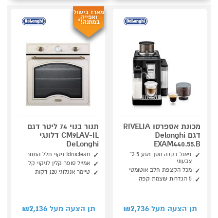
מארז בישול
ואפייה
במתנה!*
מכונת אספרסו RIVELIA
תנור בנוי 74 ליטר דגם
דגם Delonghi
CM9LAV-IL דלונגי
DeLonghi
EXAM440.55.B
פאנל בקרה מסך מגע 3.5”
Idroclean ניקוי חלל התנור
צבעוני
אמייל סופר קלין לניקוי קל
מכל הקצפת חלב אוטומטי
טיימר אנגלוגי 120 דקות
5 הגדרות עוצמת קפה
2,136
2,736
תן הצעה מעל ₪
תן הצעה מעל ₪