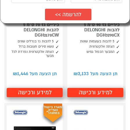
כיריים גז 90 ס"מ 5
כיריים גז 70 ס"מ 5
להבות DELONGHI
להבות DELONGHI
DGH2170CW
DGH3290CX
5 להבות בעוצמות שונות
5 להבות גז בגדלים שונים
הצתה אלקטרונית
נושא סירים חצובות ברזל
המבער הכפול גמיש
הצתה אלקטרונית נפרדת לכל
מבער
1,446
2,133
תן הצעה מעל ₪
תן הצעה מעל ₪
למידע ורכישה
למידע ורכישה
מארז בישול
ואפייה
במתנה!*