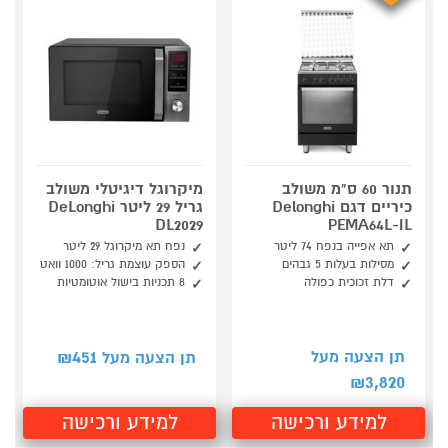
תנור 60 ס"מ משולב
מיקרוגל דיגיטלי משולב
כיריים דגם Delonghi
גריל 29 ליטר DeLonghi
DL2029
PEMA64L-IL
תא אפייה בנפח 74 ליטר
נפח תא מיקרוגל 29 ליטר
מסילות בעלות 5 גבהים
הספק עוצמת גריל: 1000 וואט
דלת זכוכית כפולה
8 תכניות בישול אוטומטיות
451
תן הצעה מעל
תן הצעה מעל ₪
3,820
₪
למידע ורכישה
למידע ורכישה