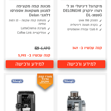
מיקרוגל דיגיטלי 20 ל'
מכונת קפה מקציפה
רטרו ירקרק DELONGHI
למגוון משקאות אספרסו
DL-3820G
דלונגי Delon
הספק 700 וואט
מטחנת קפה שקטה - 13 רמות
טחינה
בקרת תצוגה דיגיטלית
מערכת LatteCrema
8 מצבי עבודה אוטומטיים
אפליקציית Coffee Link
₪
6,490
קנה עכשיו ב- 349
קנה עכשיו ב- 5,992
למידע ורכישה
למידע ורכישה
מארז קפה
ומיכל
ואקום
במתנה!*