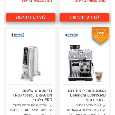
קנה עכשיו ב- 379
קנה עכשיו ב- 599
למידע ורכישה
למידע ורכישה
מארז קפה
ומיכל
ואקום
במתנה!*
מכונת קפה ידנית דגם
רדיאטור 8 צלעות
TRDX40820E DRAGON
Delonghi EC9155.MB
דלונגי כסוף
PRO דלונגי
2 גופי חימום נפרדים
עוצמת חימום מרבית 2000W
בקרת טמפרטורה אקטיבית
טיימר דיגיטלי לתכנות קל ונוח
מד לחץ מובנה בגוף המכונה
תרמוסטט בטיחותי