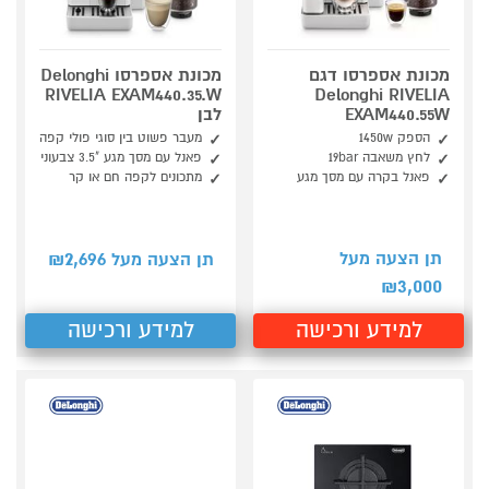
מכונת אספרסו דגם
מכונת אספרסו Delonghi
RIVELIA EXAM440.35.W
Delonghi RIVELIA
EXAM440.55W
לבן
הספק 1450w
מעבר פשוט בין סוגי פולי קפה
לחץ משאבה 19bar
פאנל עם מסך מגע "3.5 צבעוני
פאנל בקרה עם מסך מגע
מתכונים לקפה חם או קר
2,696
תן הצעה מעל
תן הצעה מעל ₪
3,000
₪
למידע ורכישה
למידע ורכישה