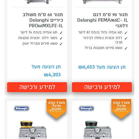
תנור 90 ס"מ דגם
תנור 60 ס"מ משולב
Delonghi PEMA965C- IL
כיריים Delonghi
דלונגי
PRO66MXLPZ-IL
תא אפיה גדול בנפח 87 ליטר
תא אפייה בנפח 74 ליטר
דלת זכוכית כפולה לבידוד
גימור דלת: זכוכית שקופה
מרבי
נושא סירים מברזל יצוק
נושא סירים חצובות ברזל
6,653
תן הצעה מעל
תן הצעה מעל ₪
4,203
₪
למידע ורכישה
למידע ורכישה
מארז קפה
מארז קפה
ומיכל
ומיכל
ואקום
ואקום
במתנה!*
במתנה!*