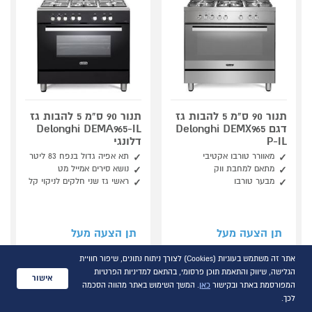
תנור 90 ס"מ 5 להבות גז
תנור 90 ס"מ 5 להבות גז
דגם Delonghi DEMX965
Delonghi DEMA965-IL
P-IL
דלונגי
מאוורר טורבו אקטיבי
תא אפיה גדול בנפח 83 ליטר
מתאם למחבת ווק
נושא סירים אמייל מט
מבער טורבו
ראשי גז שני חלקים לניקוי קל
תן הצעה מעל
תן הצעה מעל
5,504
5,734
₪
₪
אתר זה משתמש בעוגיות (Cookies) לצורך ניתוח נתונים, שיפור חוויית
הגלישה, שיווק והתאמת תוכן פרסומי, בהתאם למדיניות הפרטיות
למידע ורכישה
למידע ורכישה
אישור
המפורסמת באתר ובקישור
כאן
. המשך השימוש באתר מהווה הסכמה
לכך.