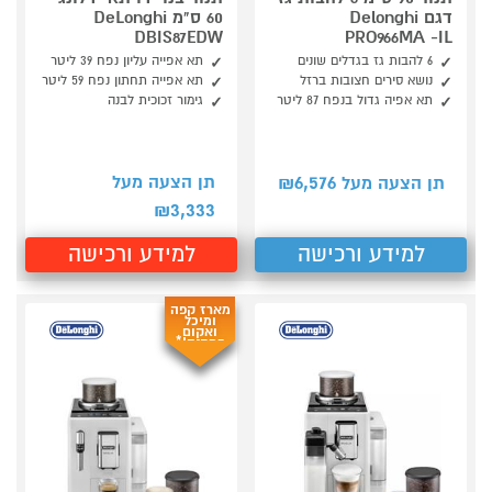
דגם Delonghi
60 ס"מ DeLonghi
DBIS87EDW
PRO966MA -IL
6 להבות גז בגדלים שונים
תא אפייה עליון נפח 39 ליטר
נושא סירים חצובות ברזל
תא אפייה תחתון נפח 59 ליטר
תא אפיה גדול בנפח 87 ליטר
גימור זכוכית לבנה
6,576
תן הצעה מעל
תן הצעה מעל ₪
3,333
₪
למידע ורכישה
למידע ורכישה
מארז קפה
ומיכל
ואקום
במתנה!*