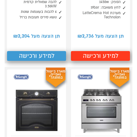
הספק: 1450w
להבה שמאלית קדמית
3.50kW
לחץ משאבה: 19bar
6 להבות בעוצמות שונות
מערכת LatteCrema Hot
Technolon
נושא סירים חצובות ברזל
2,204
2,736
תן הצעה מעל ₪
תן הצעה מעל ₪
למידע ורכישה
למידע ורכישה
מארז בישול
מארז בישול
ואפייה
ואפייה
במתנה!*
במתנה!*