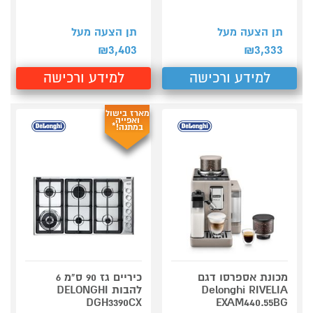
תן הצעה מעל
תן הצעה מעל
3,403
3,333
₪
₪
למידע ורכישה
למידע ורכישה
מארז בישול
ואפייה
במתנה!*
מכונת אספרסו דגם
כיריים גז 90 ס"מ 6
Delonghi RIVELIA
להבות DELONGHI
DGH3390CX
EXAM440.55BG