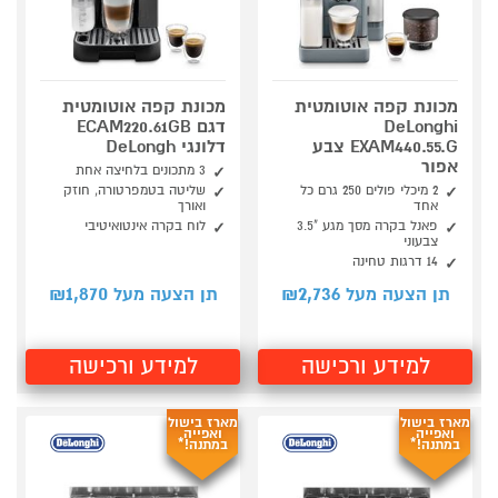
מכונת קפה אוטומטית
מכונת קפה אוטומטית
DeLonghi
דגם ECAM220.61GB
EXAM440.55.G צבע
דלונגי DeLongh
אפור
3 מתכונים בלחיצה אחת
2 מיכלי פולים 250 גרם כל
שליטה בטמפרטורה, חוזק
אחד
ואורך
פאנל בקרה מסך מגע "3.5
לוח בקרה אינטואיטיבי
צבעוני
14 דרגות טחינה
1,870
2,736
תן הצעה מעל ₪
תן הצעה מעל ₪
למידע ורכישה
למידע ורכישה
מארז בישול
מארז בישול
ואפייה
ואפייה
במתנה!*
במתנה!*