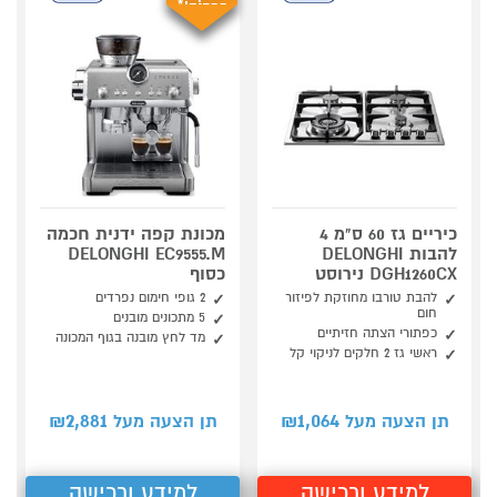
במתנה!*
כיריים גז 60 ס"מ 4
מכונת קפה ידנית חכמה
להבות DELONGHI
DELONGHI EC9555.M
DGH1260CX נירוסט
כסוף
להבת טורבו מחוזקת לפיזור
2 גופי חימום נפרדים
חום
5 מתכונים מובנים
כפתורי הצתה חזיתיים
מד לחץ מובנה בגוף המכונה
ראשי גז 2 חלקים לניקוי קל
2,881
1,064
תן הצעה מעל ₪
תן הצעה מעל ₪
למידע ורכישה
למידע ורכישה