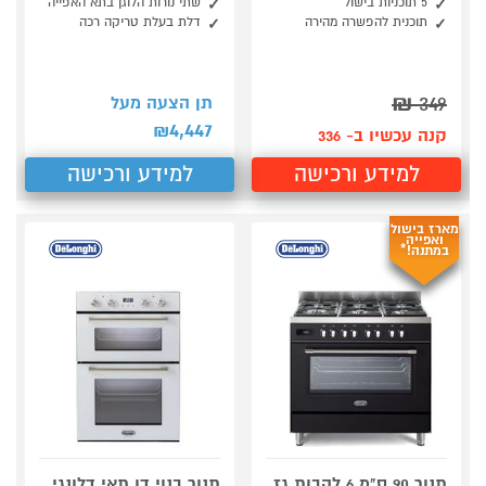
5 תוכניות בישול
שתי נורות הלוגן בתא האפייה
תוכנית להפשרה מהירה
דלת בעלת טריקה רכה
₪
349
תן הצעה מעל
4,447
₪
קנה עכשיו ב- 336
למידע ורכישה
למידע ורכישה
מארז בישול
ואפייה
במתנה!*
תנור 90 ס"מ 6 להבות גז
תנור בנוי דו תאי דלונגי