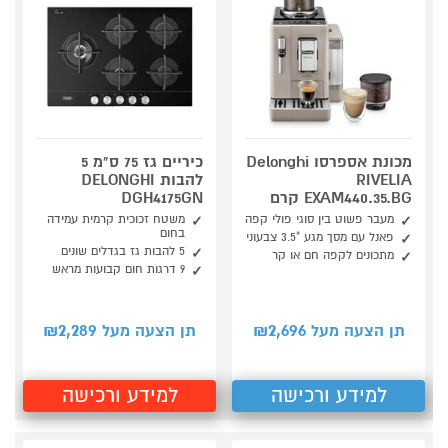
מכונת אספרסו Delonghi
כיריים גז 75 ס"מ 5
RIVELIA
להבות DELONGHI
EXAM440.35.BG קרם
DGH4175GN
מעבר פשוט בין סוגי פולי קפה
משטח זכוכית קרמית עמידה
בחום
פאנל עם מסך מגע "3.5 צבעוני
5 להבות גז בגדלים שונים
מתכונים לקפה חם או קר
9 דרגות חום קבועות מראש
2,289
2,696
תן הצעה מעל ₪
תן הצעה מעל ₪
למידע ורכישה
למידע ורכישה