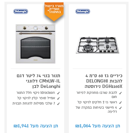
מארז בישול
ואפייה
במתנה!*
כיריים גז 60 ס"מ 4
תנור בנוי 74 ליטר דגם
להבות DELONGHI
CM9LW-IL דלונגי
DGH1160X נירוסטה
DeLonghi לבן
להבת טורבו מחוזקת לפיזור
Idroclean ניקוי חלל התנור
חום
אמייל סופר קלין לניקוי קל
ראשי גז 2 חלקים לניקוי קל
7 שלבי מסילות להנחת תבנית
4 חיישני בטיחות במקרה של
דליפה
1,941
1,064
תן הצעה מעל ₪
תן הצעה מעל ₪