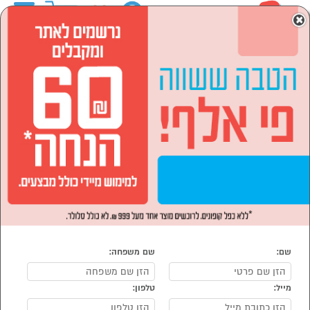
0
×
ראשי
המותגים
Australia Chef
ספורט ,מחנאות וילדים
קמפינג וטיולים
בישול בשטח וערכות קפה
בישול בשטח וערכות קפה Australia Chef
נמצאו 2 בישול שטח של מוצרי Australia Chef
מיון:
הפופולרים ביותר
שם:
שם משפחה:
מייל:
טלפון:
סמן להשוואה
סמן להשוואה