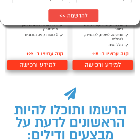
כירת גז ניידת אלפינית
ערכת קפה מהודרת
קלה וקומפקטית
קומפלט
Australia Chef
מיכל גז 230 גר'
הגזיה הקלה והקומפקטית
2 קופסאות שומרות מזון
ביותר
מפלסטיק
מתאימה לשטח, לקמפינג,
3 כוסות קפה מזכוכית
לטיולים
כולל מצת
קנה עכשיו ב- 115
קנה עכשיו ב- 199
למידע ורכישה
למידע ורכישה
הרשמו ותוכלו להיות
הראשונים לדעת על
מבצעים ודילים: