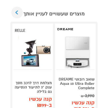
Next
מוצרים שעשויים לעניין אותך
RELLE
שואב רובוטי DREAME
מצלמת דרך לרכב מסך
ש
Aqua 10 Ultra Roller
ענק "3 לתיעוד הנסיעה
 46mm
Complete
גם בלילה
 Grey
3,990
₪
קנה עכשיו
קנה 
קנה עכשיו
ב-₪99
ב-₪1,649