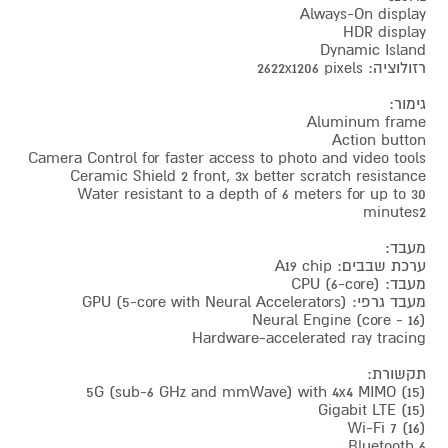
Always-On display
HDR display
Dynamic Island
רזולוציה: 2622x1206 pixels
גימור:
Aluminum frame
Action button
Camera Control for faster access to photo and video tools
Ceramic Shield 2 front, 3x better scratch resistance
Water resistant to a depth of 6 meters for up to 30
minutes2
מעבד:
ערכת שבבים: A19 chip
מעבד: CPU (6-core)
מעבד גרפי: GPU (5-core with Neural Accelerators)
(16 - core) Neural Engine
Hardware-accelerated ray tracing
תקשורת:
5G (sub-6 GHz and mmWave) with 4x4 MIMO (15)
Gigabit LTE (15)
Wi-Fi 7 (16)
Bluetooth 6