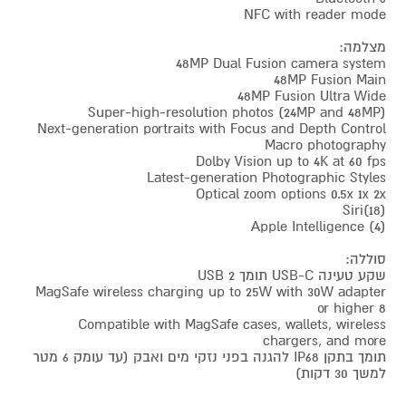
NFC with reader mode
מצלמה:
48MP Dual Fusion camera system
48MP Fusion Main
48MP Fusion Ultra Wide
Super-high-resolution photos (24MP and 48MP)
Next-generation portraits with Focus and Depth Control
Macro photography
Dolby Vision up to 4K at 60 fps
Latest-generation Photographic Styles
Optical zoom options 0.5x 1x 2x
Siri(18)
Apple Intelligence (4)
סוללה:
שקע טעינה USB-C תומך USB 2
MagSafe wireless charging up to 25W with 30W adapter
or higher 8
Compatible with MagSafe cases, wallets, wireless
chargers, and more
תומך בתקן IP68 להגנה בפני נזקי מים ואבק (עד עומק 6 מטר
למשך 30 דקות)