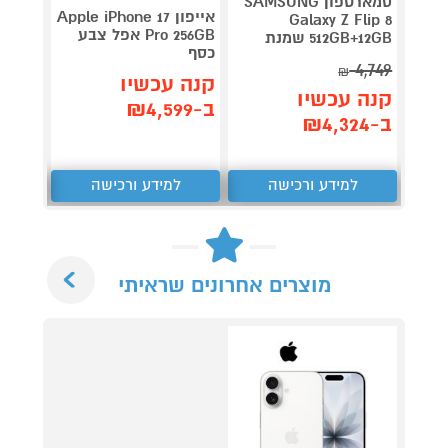
סמארטפון SAMSUNG
אייפון Apple iPhone 17
Galaxy Z Flip 8
Pro 256GB אפל צבע
OLD 8
512GB+12GB שמנת
כסף
GB+12GB
4,749
₪
קנה עכשיו
קנה 
קנה עכשיו
ב-₪4,599
ב-₪5,999
ב-₪4,324
למידע ורכישה
למידע ורכישה
ל
Next
מוצרים אחרונים שראיתי