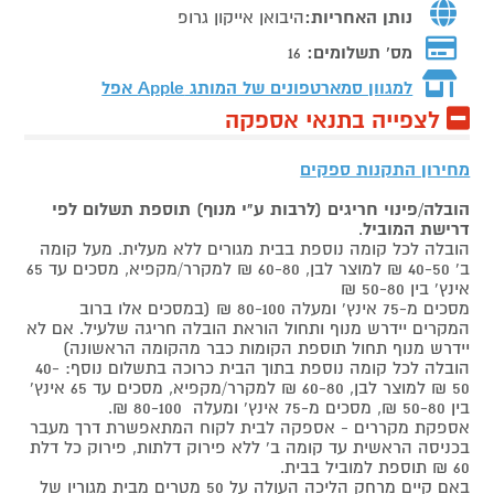
נותן האחריות:
היבואן אייקון גרופ
מס' תשלומים:
16
למגוון סמארטפונים של המותג
Apple אפל
לצפייה בתנאי אספקה
מחירון התקנות ספקים
הובלה/פינוי חריגים (לרבות ע"י מנוף) תוספת תשלום לפי
דרישת המוביל
.
הובלה לכל קומה נוספת בבית מגורים ללא מעלית. מעל קומה
ב' 40-50 ₪ למוצר לבן, 60-80 ₪ למקרר/מקפיא, מסכים עד 65
אינץ' בין 50-80 ₪
מסכים מ-75 אינץ' ומעלה 80-100 ₪ (במסכים אלו ברוב
המקרים יידרש מנוף ותחול הוראת הובלה חריגה שלעיל. אם לא
יידרש מנוף תחול תוספת הקומות כבר מהקומה הראשונה)
הובלה לכל קומה נוספת בתוך הבית כרוכה בתשלום נוסף: 40-
50 ₪ למוצר לבן, 60-80 ₪ למקרר/מקפיא, מסכים עד 65 אינץ'
בין 50-80 ₪, מסכים מ-75 אינץ' ומעלה 80-100 ₪.
אספקת מקררים - אספקה לבית לקוח המתאפשרת דרך מעבר
בכניסה הראשית עד קומה ב' ללא פירוק דלתות, פירוק כל דלת
60 ₪ תוספת למוביל בבית.
באם קיים מרחק הליכה העולה על 50 מטרים מבית מגוריו של