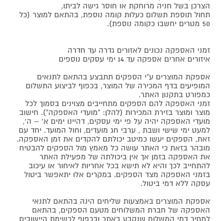
הצרכן בשל חניה מרוחקת או חוסר גישה לביתו,
תחול תוספת תשלום כעלות קומה נוספת, בהתאם למוצר (כל
50 מטרים יחשבו כקומה נוספת).
זמני האספקה נכונים לאזורים גדרה עד חדרה
איזורים אחרים אספקה עד 14 ימי עסקים נוספים
אספקת המוצרים ע"י הספקים תתבצע בהתאם לתנאים
המופיעים בדף המכירה של המוצר, בכפוף לביצוע התשלום
כמפורט בתקנון האתר.
זמני האספקה להם הספקים מתחייבים מצוינים בסמוך לכל
מוצר ומוצר בזירת המכירות (להלן: "מועדי האספקה"). חישוב
מועדי האספקה יהיה על פי ימי עסקים, דהיינו ימים א' – ה',
למעט ימי שישי ושבת , ערבי חג מועדים, וחול המועד. יחד עם
זאת, הספקים יעשו כמיטב יכולתם להקדים את זמן האספקה.
מובהר בזאת כי האתר עושה כל מאמץ מול הספקים להבטיח
את האספקה בזמן אך אין ביכולתה של מפעילת האתר
להתחייב לכך והיא לא תישא בכל אחריות לאיחור או עיכוב
בזמני האספקה מצד הספקים. במקרים אלו יתאפשר ביטול
עסקה ללא דמי ביטול.
אספקת המוצרים באמצעות שליחים הינה בהתאם לתנאי
האספקה של חברת המשלוחים מטעם הספקים, בהתאם
למחיר דמי המשלוח שנקבע באתר ובכפוף לרשימת היישובים