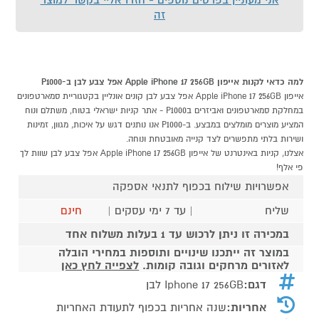
זה
למה כדאי לקנות אייפון Apple iPhone 17 256GB אפל צבע לבן ב-P1000
אייפון Apple iPhone 17 256GB אפל צבע לבן קונים אונליין בקטגוריית סמארטפונים
במחלקת סמארטפונים ואביזרים בP1000 - אתר קניות ישראלי בטוח, משתלם ונוח
המציע מוצרים מומלצים במבצע. ב-P1000 אנו נותנים דגש על איכות, מגוון, זמינות
ושירות בלתי מתפשרים לצד קנייה מאובטחת ונוחה.
אצלנו, קניות באינטרנט של אייפון Apple iPhone 17 256GB אפל צבע לבן שוות לך
פי אלף!
אפשרויות שילוח בכפוף לתנאי אספקה
שליח
| עד 7 ימי עסקים |
חינם
במכירה זו ניתן לרכוש עד 1 בעלות משלוח אחד
במוצר זה ייתכנו שינויים ותוספות במחירי הובלה
לאזורים מרחקים וגובה קומות.
לצפייה לחץ כאן
דגם:
Iphone 17 256GB לבן
אחריות:
שנה אחריות בכפוף לתעודת האחריות