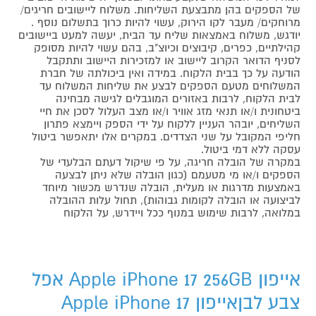
של הספקים בהן מתבצעת השליחות. משלוח ליישובים חריגים/
מרוחקים/ מעבר לקו הירוק, עשוי להיות כרוך בתשלום נוסף .
יודגש, משלוח באמצאות שליח עד הבית, יעשה למעט ביישובים
קהילתיים, כפרים, קיבוצים וכיוצ"ב, בהם עשוי להיות מסופק
לסניף הדואר הקרוב ליישוב או למזכירות היישוב ותתקבל
הודעה על כך בבית הלקוח. במידה ואין ביכולתה של חברת
המשלוחים מטעם הספקים לבצע את שליחות המשלוח עד
לבית הלקוח, לרבות באזורים המוגבלים לגישה מבחינה
ביטחונית ו/או תנאי מזג אוויר ו/או מצב העלול לסכן את חיי
השליחים, יובהר העניין ללקוח על ידי הספק ויימצא פתרון
חליפי המקובל על שני הצדדים. במקרים אלו יתאפשר ביטול
עסקה ללא דמי ביטול.
במקרה של הובלה חריגה, על פי שיקול דעתם הבלעדי של
הספקים ו/או מי מטעמם (כגון הובלה שלא ניתן לבצעה
באמצעות מדרגות או מעלית, הובלה שנדרש מכשור מיוחד
לביצועה או הובלה לקומות גבוהות), תחול עלות ההובלה
במלואה, לרבות שימוש במנוף ככל ויידרש, על הלקוח
אייפון Apple iPhone 17 256GB אפל
צבע לבןאייפון Apple iPhone 17