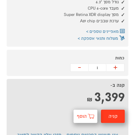
גודל מסך "6.3
מעבד CPU 6-core
מסך Super Retina XDR display
ערכת שבבים A19 chip
מאפיינים נוספים
משלוח ותנאי אספקה
כמות
-
+
קנה ב-
3,399
₪
קניה
הוסף
מהירה
לסל
אני מעוניין בפרטים נוספים - חזרו אליי בקשר למוצר