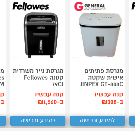
מגרסת פתיתים
מגרסת נייר משרדית
מג
אישית שקטה
קטנה Fellowes
es
0M
79CI
JINPEX GT-808C
קנה עכשיו
קנה עכשיו
קנ
ב-₪308
ב-₪1,560
ב-60
למידע ורכישה
למידע ורכישה