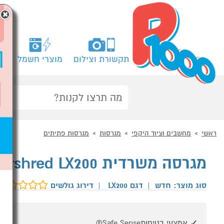
×
תקשורת וצילום
מוצרי חשמל
מח
ראשי
מחשבים וציוד היקפי
מגרסות
מגרסות פתיתים
מגרסה משרדית fellowes Powershred LX200
סוג מוצר: חדש
|
דגם LX200
|
דירוג גולשים
אמצעי בטיחותSafe Sense®