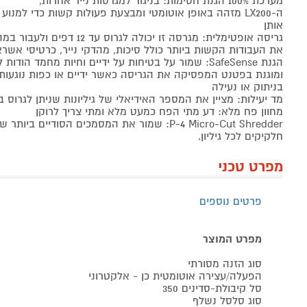
מערכת 100% הגנת חסימות: בניגוד למגרסות נייר אחרות,
ה-LX200 מזהה באופן אוטומטי ומבצעת פעולות קשות כדי למנ
אותן
גריסה אופטימלית: מגרסה זו יכולה לגרוס עד 12 דפים ולעבור במהירות
את העבודות הקשות ביותר כולל סיכות, מהדקי נייר, כרטיסי אשראי
הגנת SafeSense: שמור על בטיחות על ידיים וחיות מחמד הודות לטכנולוגיה אינטואיטיבית
ומוגנת בפטנט המפסיקה את הגריסה כאשר ידיים או כפות נוגעות ב
בניתוק או נעילה
מד יעילות: מציין את המספר האידיאלי של גיליונות שניתן לגרוס 
מחוון פח מלא: דע מתי הפח כמעט מלא ומתי צריך לרוקן
חלקיקים לכל גיליון.
מפרט טכני
פרטים נוספים
מפרט המוצר
סוג הזנה מסורתי
הפעלה/עצירה אוטומטית כן - אלקטרוני
סל קיבולת-סדינים 350
סוג סלסל נשלף