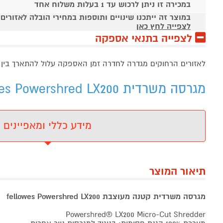
במכירה זו ניתן לרכוש עד 1 בעלות משלוח אחד
במוצר זה ייתכנו שינויים ותוספות במחירי הובלה לאזורים
לצפייה לחץ כאן
לצפייה בתנאי אספקה
לאזורים הרחוקים מגדרה לחדרה זמן האספקה עלול להתארך בין 5 ל 7 ימי עסקים זמן משוער
מגרסה משרדית fellowes Powershred LX200 פלואס - מידע נוסף
מידע כללי ומאפיינים
תיאור המוצר
מגרסה משרדית קטנה מעוצבת fellowes Powershred LX200
Powershred® LX200 Micro-Cut Shredder