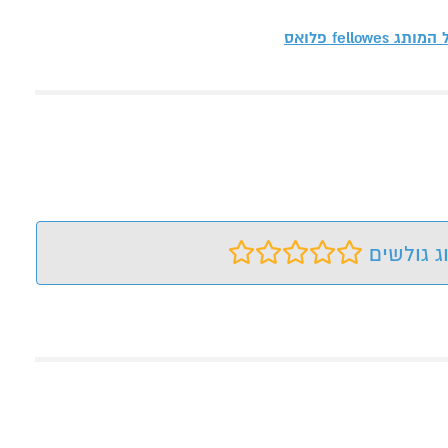
ל המותג
fellowes פלואס
ג גולשים