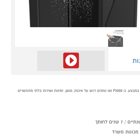
ות
מגרסה משרדית fellowes Powershred LX200 קונים אונליין בקטגוריית מגרסות פתיתים במחלקת מגרסות בP1000 - אתר קניות ישראלי בטוח, משתלם ונוח המציע מוצרים מומלצים במבצע. ב-P1000 אנו נותנים דגש על איכות, מגוון, זמינות ושירות בלתי מתפשרים
 שנים לחותך
 מכונות משרד