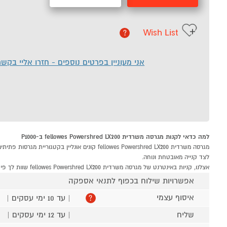
Wish List
?
אני מעוניין בפרטים נוספים - חזרו אליי בקש
למה כדאי לקנות מגרסה משרדית fellowes Powershred LX200 ב-P1000
לצד קנייה מאובטחת ונוחה.
אצלנו, קניות באינטרנט של מגרסה משרדית fellowes Powershred LX200 שוות לך פי אלף!
אפשרויות שילוח בכפוף לתנאי אספקה
איסוף עצמי
| עד 10 ימי עסקים |
?
שליח
| עד 12 ימי עסקים |