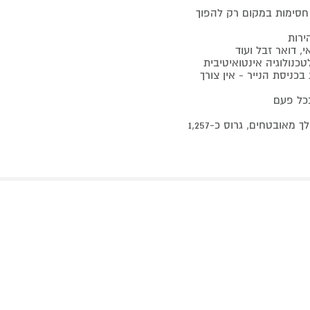
וע חסימות במקום רק להפוך
, דואר זבל ועוד
כניסת הנייר - אין צורך
בכל פעם
P-4 Micro-Cut Shredder: שמור את המסמכים הסודיים ביותר שלך מאובטחים, גרוס כ-1,257