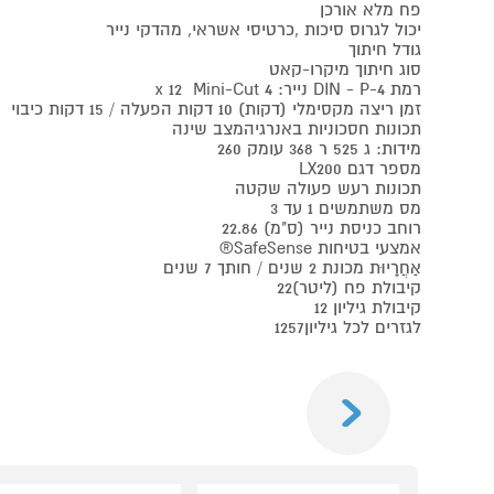
פח מלא אורכן
יכול לגרוס סיכות ,כרטיסי אשראי, מהדקי נייר
גודל חיתוך
סוג חיתוך מיקרו-קאט
רמת DIN - P-4 נייר: 4 x 12 Mini-Cut
זמן ריצה מקסימלי (דקות) 10 דקות הפעלה / 15 דקות כיבוי
תכונות חסכוניות באנרגיהמצב שינה
מידות: ג 525 ר 368 עומק 260
מספר דגם LX200
תכונות רעש פעולה שקטה
מס משתמשים 1 עד 3
רוחב כניסת נייר (ס"מ) 22.86
אמצעי בטיחות SafeSense®
אַחֲרָיוּת מכונת 2 שנים / חותך 7 שנים
קיבולת פח (ליטר)22
קיבולת גיליון 12
לגזרים לכל גיליון1257
Previous