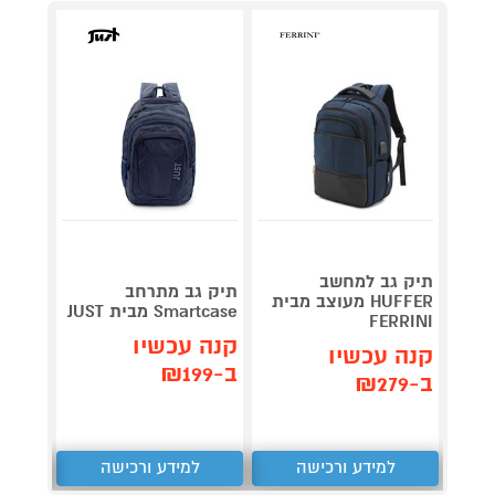
תיק גב למחשב
תיק גב מתרחב
HUFFER מעוצב מבית
Smartcase מבית JUST
BRIEF
FERRINI
קנה עכשיו
קנה עכשיו
קנה 
ב-₪199
ב-₪279
ב-₪210
למידע ורכישה
למידע ורכישה
ל