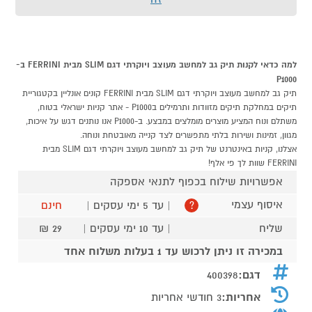
למה כדאי לקנות תיק גב למחשב מעוצב ויוקרתי דגם SLIM מבית FERRINI ב-
P1000
תיק גב למחשב מעוצב ויוקרתי דגם SLIM מבית FERRINI קונים אונליין בקטגוריית
תיקים במחלקת תיקים מזוודות ותרמילים בP1000 - אתר קניות ישראלי בטוח,
משתלם ונוח המציע מוצרים מומלצים במבצע. ב-P1000 אנו נותנים דגש על איכות,
מגוון, זמינות ושירות בלתי מתפשרים לצד קנייה מאובטחת ונוחה.
אצלנו, קניות באינטרנט של תיק גב למחשב מעוצב ויוקרתי דגם SLIM מבית
FERRINI שוות לך פי אלף!
אפשרויות שילוח בכפוף לתנאי אספקה
איסוף עצמי
| עד 5 ימי עסקים |
חינם
?
שליח
| עד 10 ימי עסקים |
29 ₪
במכירה זו ניתן לרכוש עד 1 בעלות משלוח אחד
דגם:
400398
אחריות:
3 חודשי אחריות