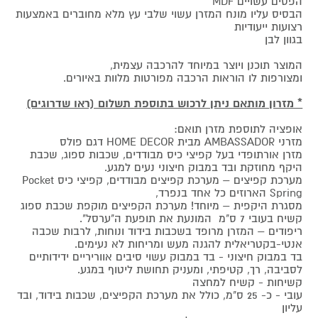
הפסים עשויים MDF
הבסיס עליו מונח המזרן עשוי שלבי עץ מלא מחוברים באמצעות
רצועות ייעודיות
בגוון לבן
המוצר תוכנן ויוצר במיוחד להרכבה עצמית,
ומצורפות לו הוראות הרכבה מפורטות מלוות באיורים.
* מזרון מותאם ניתן לרכוש בתוספת תשלום (ראו שדרוגים)
אופציה לתוספת מזרן תואם:
מזרני AMBASSADOR מבית HOME DECOR דגם פולס
מזרן אורתופדי בעל קפיצי כיס מבודדים, שכבות ספוג, שכבת
היקף מחוזקת ובד במבוק חיצוני נעים למגע.
מערכת קפיצים – מערכת קפיצים מבודדים, קפיצי כיס Pocket
Spring הארוזים כל אחד בנפרד,
מסגרת היקפית – מיוחד! מערכת הקפיצים מוקפת שכבת ספוג
קשיח בעובי 7 ס"מ המונעת את תופעת ה"ערסל".
ריפודים – המזרן מרופד בשכבות בידוד ונוחות, לרבות שכבה
אנטי-בקטריאלית להגנה מעש ומריחות לא נעימים.
בד במבוק חיצוני - בד במבוק עשוי סיבים אווריריים ידידותיים
לסביבה, רך, קטיפתי, ומעניק תחושת ליטוף במגע.
קשיחות - קשיח למחצה
עובי - כ- 25 ס"מ, כולל את מערכת הקפיצים, שכבות בידוד, ובד
עליון