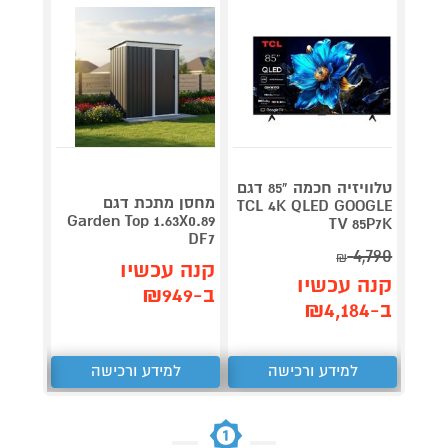
טלוויזיה חכמה "85 דגם
V 140
מחסן מתכת דגם
TCL 4K QLED GOOGLE
תדירא
Garden Top 1.63X0.89
TV 85P7K
DF7
4,790
₪
תן 
קנה עכשיו
קנה עכשיו
,062
ב-₪949
ב-₪4,184
₪
למידע ורכישה
למידע ורכישה
ל