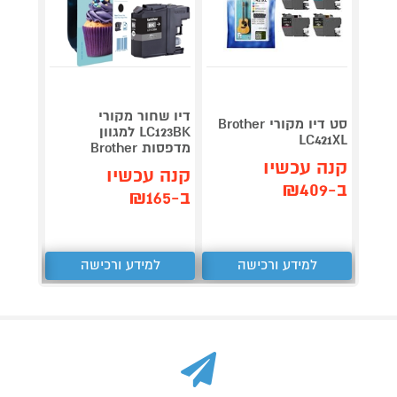
דיו שחור מקורי
סט דיו מקורי Brother
ס
LC123BK למגוון
 LC426
LC421XL
מדפסות Brother
קנה עכשיו
קנה 
קנה עכשיו
ב-₪409
ב-₪389
ב-₪165
למידע ורכישה
למידע ורכישה
ל