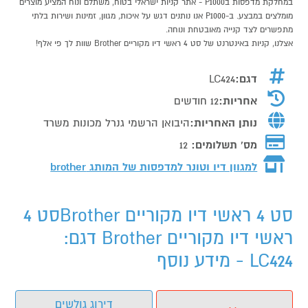
במחלקת מדפסות בP1000 - אתר קניות ישראלי בטוח, משתלם ונוח המציע מוצרים
מומלצים במבצע. ב-P1000 אנו נותנים דגש על איכות, מגוון, זמינות ושירות בלתי
מתפשרים לצד קנייה מאובטחת ונוחה.
אצלנו, קניות באינטרנט של סט 4 ראשי דיו מקוריים Brother שוות לך פי אלף!
דגם:
LC424
אחריות:
12 חודשים
נותן האחריות:
היבואן הרשמי גנרל מכונות משרד
מס' תשלומים:
12
למגוון דיו וטונר למדפסות של המותג
brother
סט 4 ראשי דיו מקוריים Brotherסט 4
ראשי דיו מקוריים Brother דגם:
LC424 - מידע נוסף
דירוג גולשים