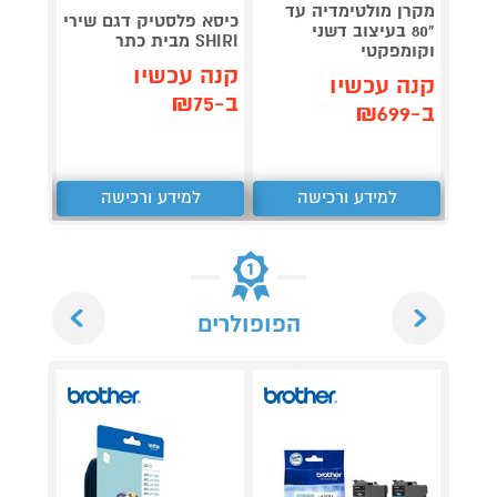
מקרן מולטימדיה עד
כיסא פלסטיק דגם שירי
שולחן
"80 בעיצוב דשני
SHIRI מבית כתר
מבית HOMAX
וקומפקטי
קנה עכשיו
קנה 
קנה עכשיו
ב-₪75
ב-₪599
ב-₪699
למידע ורכישה
למידע ורכישה
ל
Next
Previous
הפופולרים