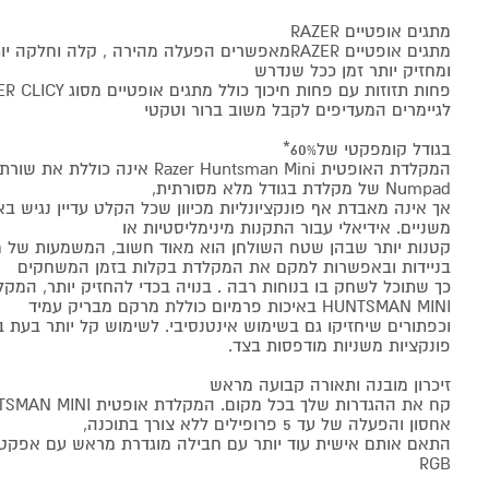
מתגים אופטיים RAZER
מתגים אופטיים RAZERמאפשרים הפעלה מהירה , קלה ו
ומחזיק יותר זמן ככל שנדרש
לגיימרים המעדיפים לקבל משוב ברור וטקטי
בגודל קומפקטי של60%*
המקלדת האופטית Razer Huntsman Mini
Numpad של מקלדת בגודל מלא מסורתית,
אך אינה מאבדת אף פונקציונליות מכיוון שכל הקלט עדיין נגיש בא
משניים. אידיאלי עבור התקנות מינימליסטיות או
קטנות יותר שבהן שטח השולחן הוא מאוד חשוב, המשמעות של 
בניידות ובאפשרות למקם את המקלדת בקלות בזמן המשחקים
HUNTSMAN MINI באיכות פרמיום כוללת מרקם מבריק עמיד
וכפתורים שיחזיקו גם בשימוש אינטנסיבי. לשימוש קל יותר בעת בי
פונקציות משניות מודפסות בצד.
זיכרון מובנה ותאורה קבועה מראש
אחסון והפעלה של עד 5 פרופילים ללא צורך בתוכנה,
RGB