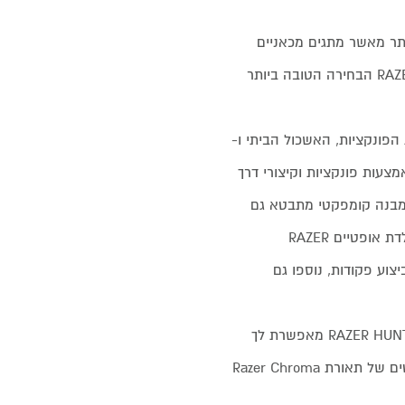
חלקה יותר מאשר מתגים מכאניים
פחות תזוזות עם פחות חיכוך כולל מתגים אופטיים מסוג RAZER CLICY הבחירה הטובה ביותר
 אינה כוללת את שורת הפונקציות, האשכול הביתי ו-
מצעות פונקציות וקיצורי דרך
מבנה קומפקטי מתבטא גם
כך שתוכל לשחק בו בנוחות רבה . בנויה בכדי להחזיק יותר, המקלדת אופטיים RAZER
צוע פקודות, נוספו גם
קח את ההגדרות שלך בכל מקום. המקלדת אופטית RAZER HUNTSMAN MINI מאפשרת לך
התאם אותם אישית עוד יותר עם חבילה מוגדרת מראש עם אפקטים של תאורת Razer Chroma