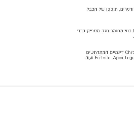
P, עם הפרעה מינימלית לכל קבוצות ה- LAN והטורנירים. תופסן של הכבל
גוף האלומיניום של המקלדת האופטית RAZER HUNTSMAN MINI בנוי מחומר חזק מספיק בכדי
באפשרותך ליהנות משילוב טוב יותר עם אפקטים של תאורת Chroma דינמיים המתרחשים