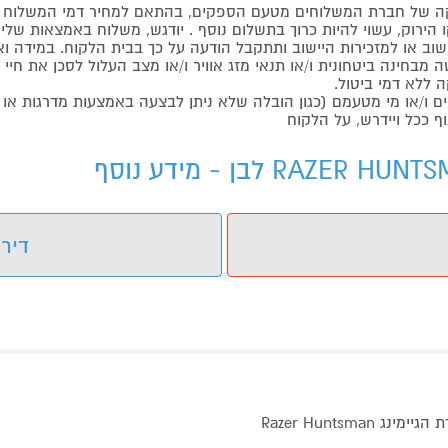
 של חברת המשלוחים מטעם הספקים, בהתאם למחיר דמי המשלוח ש
הירוק, עשוי להיות כרוך בתשלום נוסף . יודגש, משלוח באמצאות שליח
ליישוב או למזכירות היישוב ותתקבל הודעה על כך בבית הלקוח. במיד
בחינה ביטחונית ו/או תנאי מזג אוויר ו/או מצב העלול לסכן את חיי ה
 ללא דמי ביטול.
ו/או מי מטעמם (כגון הובלה שלא ניתן לבצעה באמצעות מדרגות או 
ף ככל ויידרש, על הלקוח
דירו
צורה חדשה של קטלניות עם מקלדת קומפקטית בגודל 60% מקלדת הגיימינג Razer Huntsman