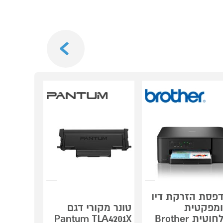
Next
פסת הזרקת דיו
מפקטית
טונר מקורי דגם
 7020 I7
אלחוטית Brother
Pantum TLA4201X