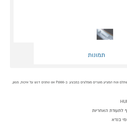
תמונות
מקלדת אופטית רייזר RAZER HUNTSMAN MINI RED.S לבן קונים אונליין בקטגוריית מחשבים וציוד היקפי במחלקת מחשבים וציוד היקפי בP1000 - אתר קניות ישראלי בטוח, משתלם ונוח המציע מוצרים מומלצים במבצע. ב-P1000 אנו נותנים דגש על איכות, מגוון,
HU
 לתעודת האחריות
מי בנדא