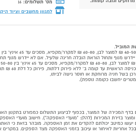
 מרחקים וגובה קומות.
מס' תשלומים:
16
למגוון מחשבים וציוד היק
שת המוביל
.
 קומה ב' ללא פירוק דלתות, פירוק כל דלת 60 ₪ תוספת למוביל בבית.
דף המכירה של המוצר, בכפוף לביצוע התשלום כמפורט בתקנון האת
צר בזירת המכירות (להלן: "מועדי האספקה"). חישוב מועדי האספקה יה
קים יעשו כמיטב יכולתם להקדים את זמן האספקה. מובהר בזאת כי ה
כל אחריות לאיחור או עיכוב בזמני האספקה מצד הספקים. במקרים א