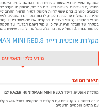
אספקת המוצרים באמצעות שליחים הינה בהתאם לתנאי האספקה
מתבצעת השליחות. משלוח ליישובים חריגים/ מרוחקים/ מעבר לקו 
קיבוצים וכיוצ"ב, בהם עשוי להיות מסופק לסניף הדואר הקרוב 
שליחות המשלוח עד לבית הלקוח, לרבות באזורים המוגבלים לגישה מ
חליפי המקובל על שני הצדדים. במקרים אלו יתאפשר ביטול עסקה
במקרה של הובלה חריגה, על פי שיקול דעתם הבלעדי של הספקים 
לקומות גבוהות), תחול עלות ההובלה במלואה, לרבות שימוש במנו
מקלדת אופטית רייזר RAZER HUNTSMAN MINI RED.S לבן - מידע נוסף
מידע כללי ומאפיינים
תיאור המוצר
מקלדת אופטית רייזר RAZER HUNTSMAN MINI RED.S לבן
עם מתגים אופטיים חדשניים