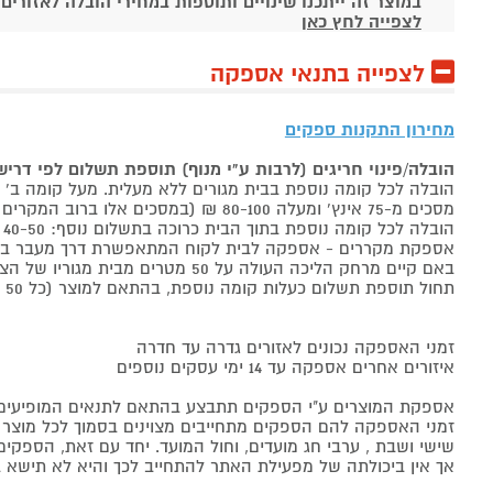
במוצר זה ייתכנו שינויים ותוספות במחירי הובלה לאזורים
לצפייה לחץ כאן
לצפייה בתנאי אספקה
מחירון התקנות ספקים
הובלה/פינוי חריגים (לרבות ע"י מנוף) תוספת תשלום לפי דרי
הובלה לכל קומה נוספת בבית מגורים ללא מעלית. מעל קומה ב' 40-50 ₪ למוצר לבן, 60-80 ₪ למקרר/מקפיא, מסכים עד 65 אינץ' בין 50-80 ₪
מסכים מ-75 אינץ' ומעלה 80-100 ₪ (במסכים אלו ברוב המקרים יידרש מנוף ותחול הוראת הובלה חריגה שלעיל. אם לא יידרש מנוף תחול תוספת הקומות כבר מהקומה הראשונה)
הובלה לכל קומה נוספת בתוך הבית כרוכה בתשלום נוסף: 40-50 ₪ למוצר לבן, 60-80 ₪ למקרר/מקפיא, מסכים עד 65 אינץ' בין 50-80 ₪, מסכים מ-75 אינץ' ומעלה 80-100 ₪.
אספקת מקררים - אספקה לבית לקוח המתאפשרת דרך מעבר בכניסה הראשית עד
באם קיים מרחק הליכה העולה על 50 מטרים מבית מגוריו של הצרכן בשל חניה מרוחקת או חוסר גישה לביתו,
תחול תוספת תשלום כעלות קומה נוספת, בהתאם למוצר (כל 50 מטרים יחשבו כקומה נוספת).
זמני האספקה נכונים לאזורים גדרה עד חדרה
איזורים אחרים אספקה עד 14 ימי עסקים נוספים
אספקת המוצרים ע"י הספקים תתבצע בהתאם לתנאים המופיעים ב
זמני האספקה להם הספקים מתחייבים מצוינים בסמוך לכל מוצר ומו
שישי ושבת , ערבי חג מועדים, וחול המועד. יחד עם זאת, הספ
אך אין ביכולתה של מפעילת האתר להתחייב לכך והיא לא תישא ב