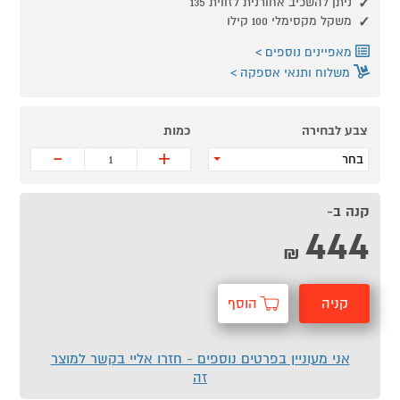
ניתן להשכיב אחורנית לזווית 135
משקל מקסימלי 100 קילו
מאפיינים נוספים
משלוח ותנאי אספקה
צבע לבחירה
כמות
-
+
בחר
קנה ב-
444
₪
קניה
הוסף
מהירה
לסל
אני מעוניין בפרטים נוספים - חזרו אליי בקשר למוצר
זה