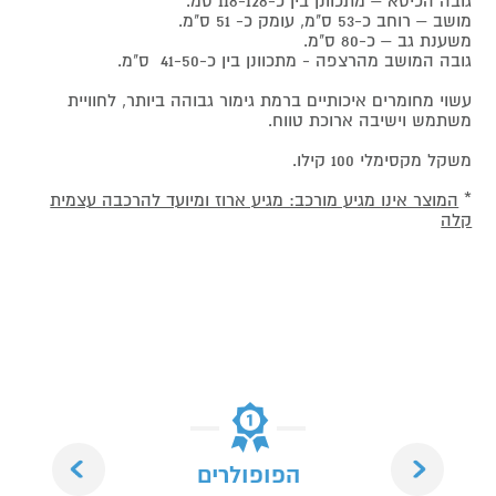
גובה הכיסא – מתכוונן בין כ-118-128 סמ.
מושב – רוחב כ-53 ס"מ, עומק כ- 51 ס"מ.
משענת גב – כ-80 ס"מ.
גובה המושב מהרצפה - מתכוונן בין כ-41-50 ס"מ.
עשוי מחומרים איכותיים ברמת גימור גבוהה ביותר, לחוויית
משתמש וישיבה ארוכת טווח.
משקל מקסימלי 100 קילו.
*
המוצר אינו מגיע מורכב: מגיע ארוז ומיועד להרכבה עצמית
קלה
Next
Previous
הפופולרים