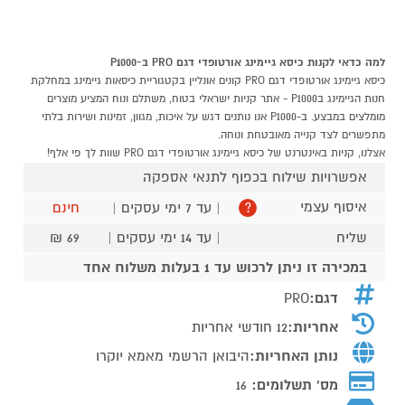
למה כדאי לקנות כיסא גיימינג אורטופדי דגם PRO ב-P1000
כיסא גיימינג אורטופדי דגם PRO קונים אונליין בקטגוריית כיסאות גיימינג במחלקת
חנות הגיימינג בP1000 - אתר קניות ישראלי בטוח, משתלם ונוח המציע מוצרים
מומלצים במבצע. ב-P1000 אנו נותנים דגש על איכות, מגוון, זמינות ושירות בלתי
מתפשרים לצד קנייה מאובטחת ונוחה.
אצלנו, קניות באינטרנט של כיסא גיימינג אורטופדי דגם PRO שוות לך פי אלף!
אפשרויות שילוח בכפוף לתנאי אספקה
איסוף עצמי
| עד 7 ימי עסקים |
חינם
?
שליח
| עד 14 ימי עסקים |
69 ₪
במכירה זו ניתן לרכוש עד 1 בעלות משלוח אחד
דגם:
PRO
אחריות:
12 חודשי אחריות
נותן האחריות:
היבואן הרשמי מאמא יוקרו
מס' תשלומים:
16