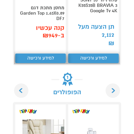
V 140
K55S35B BRAVIA 3
מחסן מתכת דגם
Google Tv 4K
תדירא
Garden Top 1.63X0.89
DF7
תן הצעה מעל
תן 
קנה עכשיו
,062
2,112
ב-₪949
₪
₪
למידע ורכישה
למידע ורכישה
ל
Next
Previous
הפופולרים