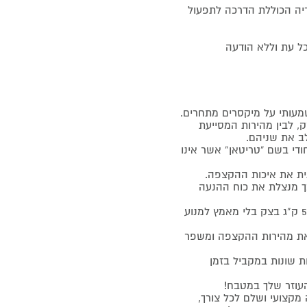
 אפייה וקונדטוריה הכוללת הדרכה לתפעול
 עת וללא הודעה
, לבין מהירות המסייעת
די בשם “טריטאן” אשר אינו
ית את איכות ההקצפה.
המנוע ובכך מנצלת את כוח ההנעה
הודות לשימוש האופטימלי בכוח המנוע מסוגל המיקסר לטפל ב- 5 ק”ג בצק בלי מאמץ למנוע
 את מהירות ההקצפה ומשפר
ע משימות שונות במקביל בזמן
עוזר שלך במטבח!