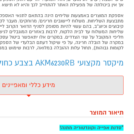
אך אין ביכולתה של מפעילת האתר להתחייב לכך והיא לא תישא ב
אספקת המוצרים באמצעות שליחים הינה בהתאם לתנאי האספקה
מתבצעת השליחות. משלוח ליישובים חריגים/ מרוחקים/ מעבר לקו 
קיבוצים וכיוצ"ב, בהם עשוי להיות מסופק לסניף הדואר הקרוב 
שליחות המשלוח עד לבית הלקוח, לרבות באזורים המוגבלים לגישה מ
חליפי המקובל על שני הצדדים. במקרים אלו יתאפשר ביטול עסקה
במקרה של הובלה חריגה, על פי שיקול דעתם הבלעדי של הספקים 
לקומות גבוהות), תחול עלות ההובלה במלואה, לרבות שימוש במנו
מיקסר מקצועי AKM6230RB בצבע כחול רויאל ANKARSRUM - מידע נוסף
מידע כללי ומאפיינים
תיאור המוצר
*סדנת אפייה וקונדטוריה מתנה!