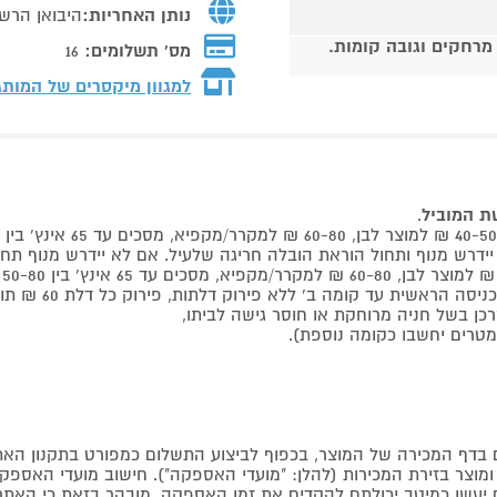
נותן האחריות:
היבואן הרש
 מרחקים וגובה קומות.
מס' תשלומים:
16
למגוון מיקסרים של המות
שת המוביל
.
 קומה ב' ללא פירוק דלתות, פירוק כל דלת 60 ₪ תוספת למוביל בבית.
דף המכירה של המוצר, בכפוף לביצוע התשלום כמפורט בתקנון האת
צר בזירת המכירות (להלן: "מועדי האספקה"). חישוב מועדי האספקה יה
קים יעשו כמיטב יכולתם להקדים את זמן האספקה. מובהר בזאת כי ה