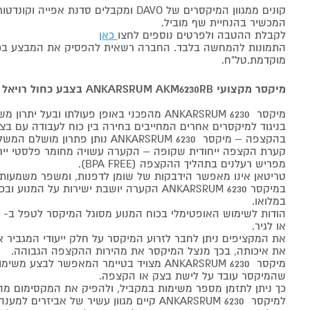
קונים ממגוון המיקסרים של DAVO ומקבלים סדנת
המכשיר בהנחיית שף מוביל.
לקבלת ההטבה ולפרטים נוספים לחצו
כאן
התמונות להמחשה בלבד. החברה רשאית להפסיק את המבצע בכל
מוקדמת.טל"ח.
מיקסר מקצועי ANKARSRUM AKM6230RB בצבע כחול רויאל
מיקסר ANKARSRUM 6230 מהפכני באופן פעולתו ובעל יתרון משמעותי על מיקסרים מתחרים.
בניגוד למיקסרים אחרים המחייבים בחירה בין כוח לעבודה עם בצק
בהקצפה – מיקסר ANKARSRUM 6230 נותן פתרון מושלם המשלב את שניהם.
קערת הקצפה ייחודית שקופה – הקערה עשויה מחומר פלסטי ייחו
מפריש רעלנים בתהליך ההקצפה (BPA FREE).
טריטאן אינו מאפשר הידבקות של שומן לדפנות, ומשפר משמעות
במיקסר ANKARSRUM 6230 הקערה יושבת ישירות על 
במלואו.
או לגיר.
את המקציפים ניתן לחבר לזרוע המיקסר על חלק ייעודי המגביר
את איכותה, בכך מנצל המיקסר את מהירות ההקצפה הגבוהה.
מיקסר ANKARSRUM 6230 מצויד בטיימר המאפשר לבצ
שהמיקסר עובד על לישת בצק או הקצפה.
כך ניתן לתזמן מספר משימות במקביל, ולהפיק את המקסימום מה
למיקסר ANKARSRUM 6230 קיים מגוון עשיר של אביזרים למענה מקצועי ושלם לכל צורך,