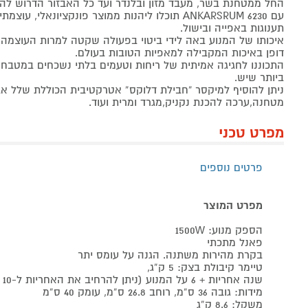
החל ממטחנת בשר, מעבד מזון ובלנדר ועד כל האבזור הדרוש לה
עם ANKARSRUM 6230 תוכלו ליהנות ממוצר פונקציונאלי, 
תענוגות באפייה ובישול.
איכותו של המנוע באה לידי ביטוי בפעולה שקטה למרות העוצמה,
דופן באיכות המקבילה למאפיות הטובות בעולם.
התכוננו לחגיגה אמיתית של ריחות וטעמים בלתי נשכחים במטבח
ביותר שיש.
ניתן להוסיף למיקסר “חבילת דלוקס” אטרקטיבית הכוללת שלל אביזר
מטחנה,ערכה להכנת נקניק,מגרד ומרית ועוד.
מפרט טכני
פרטים נוספים
מפרט המוצר
הספק מנוע: 1500W
פאנל מתכתי
בקרת מהירות משתנה. הגנה על עומס יתר
טיימר קיבולת בצק: 5 ק”ג,
שנה אחריות + 6 על המנוע (ניתן להרחיב את האחריות ל-10 שנים על הכל בתשלום נוסף)
מידות: גובה 36 ס”מ, רוחב 26.8 ס”מ, עומק 40 ס”מ
משקל: 8.6 ק”ג