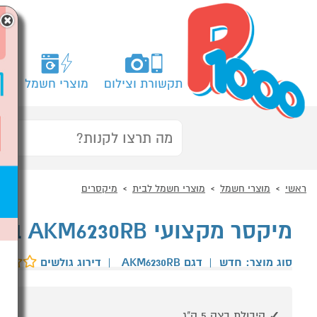
×
תקשורת וצילום
מוצרי חשמל
מח
ראשי
מוצרי חשמל
מוצרי חשמל לבית
מיקסרים
מיקסר מקצועי AKM6230RB בצבע כחול רויאל ANKARSRUM
סוג מוצר: חדש
|
דגם AKM6230RB
|
דירוג גולשים
קיבולת בצק 5 ק"ג