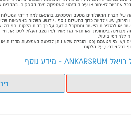
כל אחריות לאיחור או עיכוב בזמני האספקה מצד הספקים. במקרים א
 של חברת המשלוחים מטעם הספקים, בהתאם למחיר דמי המשלוח ש
הירוק, עשוי להיות כרוך בתשלום נוסף . יודגש, משלוח באמצאות שליח
ליישוב או למזכירות היישוב ותתקבל הודעה על כך בבית הלקוח. במיד
בחינה ביטחונית ו/או תנאי מזג אוויר ו/או מצב העלול לסכן את חיי ה
 ללא דמי ביטול.
ו/או מי מטעמם (כגון הובלה שלא ניתן לבצעה באמצעות מדרגות או 
ף ככל ויידרש, על הלקוח
דירו