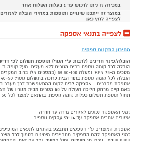
במכירה זו ניתן לרכוש עד 1 בעלות משלוח אחד
במוצר זה ייתכנו שינויים ותוספות במחירי הובלה לאזורים
לצפייה לחץ כאן
לצפייה בתנאי אספקה
מחירון התקנות ספקים
הובלה/פינוי חריגים (לרבות ע"י מנוף) תוספת תשלום לפי דרי
הובלה לכל קומה נוספת בבית מגורים ללא מעלית. מעל קומה ב' 40-50 ₪ למוצר לבן, 60-80 ₪ למקרר/מקפיא, מסכים עד 65 אינץ' בין 50-80 ₪
מסכים מ-75 אינץ' ומעלה 80-100 ₪ (במסכים אלו ברוב המקרים יידרש מנוף ותחול הוראת הובלה חריגה שלעיל. אם לא יידרש מנוף תחול תוספת הקומות כבר מהקומה הראשונה)
הובלה לכל קומה נוספת בתוך הבית כרוכה בתשלום נוסף: 40-50 ₪ למוצר לבן, 60-80 ₪ למקרר/מקפיא, מסכים עד 65 אינץ' בין 50-80 ₪, מסכים מ-75 אינץ' ומעלה 80-100 ₪.
אספקת מקררים - אספקה לבית לקוח המתאפשרת דרך מעבר בכניסה הראשית עד
באם קיים מרחק הליכה העולה על 50 מטרים מבית מגוריו של הצרכן בשל חניה מרוחקת או חוסר גישה לביתו,
תחול תוספת תשלום כעלות קומה נוספת, בהתאם למוצר (כל 50 מטרים יחשבו כקומה נוספת).
זמני האספקה נכונים לאזורים גדרה עד חדרה
איזורים אחרים אספקה עד 14 ימי עסקים נוספים
אספקת המוצרים ע"י הספקים תתבצע בהתאם לתנאים המופיעים ב
זמני האספקה להם הספקים מתחייבים מצוינים בסמוך לכל מוצר ומו
שישי ושבת , ערבי חג מועדים, וחול המועד. יחד עם זאת, הספ