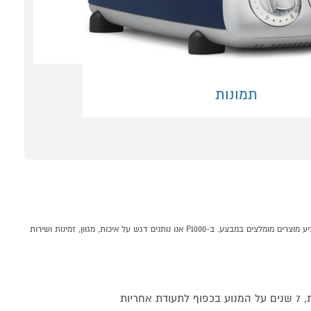
תמונות
מיקסר מקצועי AKM6230RB בצבע כחול רויאל ANKARSRUM קונים אונליין בקטגוריית מיקסרים במחלקת מוצרי חשמל לבית בP1000 - אתר קניות ישראלי בטוח, משתלם ונוח המציע מוצרים מומלצים במבצע. ב-P1000 אנו נותנים דגש על איכות, מגוון, זמינות ושירות
אחריות