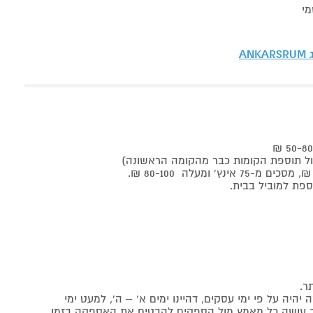
מי
ג
ANKARSRUM
ר.
יה על פי ימי עסקים, דהיינו ימים א' – ה', למעט ימי
אתר עושה כל מאמץ מול הספקים להבטיח את האספקה בזמן