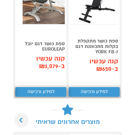
ספת כושר מתקפלת
ספת כ
ספת כושר דגם יובל
בקלות מתכווננת דגם
EUROLEAP
UBS
YORK FB-7
קנה עכשיו
קנה עכשיו
קנה 
ב-₪1,079
ב-₪650
ב-₪1,690
למידע ורכישה
למידע ורכישה
ל
Next
מוצרים אחרונים שראיתי