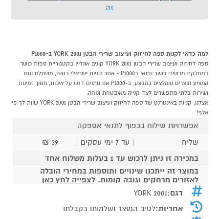
זה
למה כדאי לקנות ספה לחיזוק ועיצוב שרירי הבטן YORK 2001 ב-P1000
ספה לחיזוק ועיצוב שרירי הבטן YORK 2001 קונים אונליין בקטגוריית ספות כושר
במחלקת מכשירי כושר ופנאי בP1000 - אתר קניות ישראלי בטוח, משתלם ונוח
המציע מוצרים מומלצים במבצע. ב-P1000 אנו נותנים דגש על איכות, מגוון, זמינות
ושירות בלתי מתפשרים לצד קנייה מאובטחת ונוחה.
אצלנו, קניות באינטרנט של ספה לחיזוק ועיצוב שרירי הבטן YORK 2001 שוות לך פי
אלף!
אפשרויות שילוח בכפוף לתנאי אספקה
שליח
| עד 7 ימי עסקים |
39 ₪
במכירה זו ניתן לרכוש עד 1 בעלות משלוח אחד
במוצר זה ייתכנו שינויים ותוספות במחירי הובלה
לאזורים מרחקים וגובה קומות.
לצפייה לחץ כאן
דגם:
YORK 2001
אחריות:
לטיב המוצר ושלמותו בקבלתו