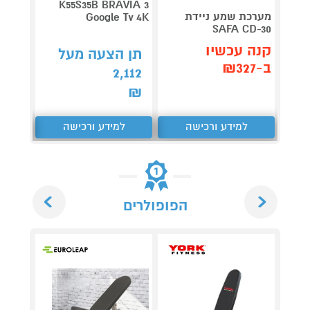
V 140
K55S35B BRAVIA 3
מערכת שמע ניידת
Google Tv 4K
תדירא
SAFA CD-30
קנה עכשיו
תן הצעה מעל
תן 
ב-₪327
,062
2,112
₪
₪
למידע ורכישה
למידע ורכישה
ל
Next
Previous
הפופולרים