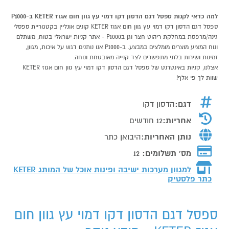
למה כדאי לקנות ספסל דגם הדסון דקו דמוי עץ גוון חום אגוז KETER ב-P1000
ספסל דגם הדסון דקו דמוי עץ גוון חום אגוז KETER קונים אונליין בקטגוריית ספסלי
גינה/מרפסת במחלקת ריהוט חצר וגן בP1000 - אתר קניות ישראלי בטוח, משתלם
ונוח המציע מוצרים מומלצים במבצע. ב-P1000 אנו נותנים דגש על איכות, מגוון,
זמינות ושירות בלתי מתפשרים לצד קנייה מאובטחת ונוחה.
אצלנו, קניות באינטרנט של ספסל דגם הדסון דקו דמוי עץ גוון חום אגוז KETER
שוות לך פי אלף!
דגם:
הדסון דקו
אחריות:
12 חודשים
נותן האחריות:
היבואן כתר
מס' תשלומים:
12
למגוון מערכות ישיבה ופינות אוכל של המותג
KETER
כתר פלסטיק
ספסל דגם הדסון דקו דמוי עץ גוון חום