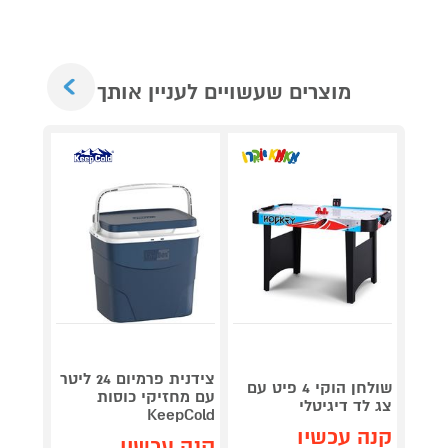
Next
מוצרים שעשויים לעניין אותך
גריל ח
דג
צידנית פרמיום 24 ליטר
שולחן הוקי 4 פיט עם
OG853
עם מחזיקי כוסות
צג לד דיגיטלי
KeepCold
קנה עכשיו
תן 
קנה עכשיו