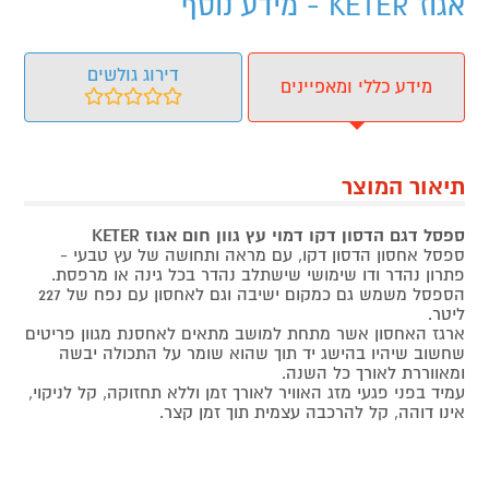
אגוז KETER - מידע נוסף
דירוג גולשים
מידע כללי ומאפיינים
תיאור המוצר
ספסל דגם הדסון דקו דמוי עץ גוון חום אגוז KETER
ספסל אחסון הדסון דקו, עם מראה ותחושה של עץ טבעי -
פתרון נהדר ודו שימושי שישתלב נהדר בכל גינה או מרפסת.
הספסל משמש גם כמקום ישיבה וגם לאחסון עם נפח של 227
ליטר.
ארגז האחסון אשר מתחת למושב מתאים לאחסנת מגוון פריטים
שחשוב שיהיו בהישג יד תוך שהוא שומר על התכולה יבשה
ומאווררת לאורך כל השנה.
עמיד בפני פגעי מזג האוויר לאורך זמן וללא תחזוקה, קל לניקוי,
אינו דוהה, קל להרכבה עצמית תוך זמן קצר.