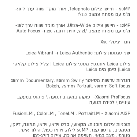
50MP - חיישן צילום Telephoto, אורך מוקד שווה ערך ל 60-
מ"מ עם מפתח צמצם f/2.0
12MP - חיישן צילום Ultra-Wide, אורך מוקד שווה ערך ל15-
מ"מ עם מפתח צמצם /2.2f, זווית רחבה 120 ו- Auto Focus
זום דיגיטלי X30
שני סגנונות צילום: Leica Authentic ו- Leica Vibrant
צילום Leica אותנטי: מסנני צילום Leica | צליל צילום קלאסי
Leica| סימן מים Leica
הגדרות עדשות מסאטר 35mm Documentary, 50mm Swirly
Bokeh, 75mm Portrait, 90mm Soft focus
Xiaomi ProFocus- פוקוס במעקב תנועה \ פוקוס במעקב
עיניים \ לכידת תנועה
FusionLM , ColorLM , ToneLM , PortraitLM - Xiaomi AISP
תוכניות צילום מובנות: מקצועי, סרט וידאו, וידאו, תמונה, דיוקן,
מסמכים, סרטון קצר, 50MP לילה, וידאו כפול, הילוך איטי,
פנורמי, מצב במאי, חשיפה ארוכה, צילום דולג-זמן