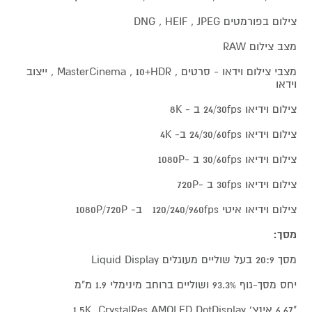
צילום בפורמטים DNG , HEIF , JPEG
מצב צילום RAW
מצבי צילום וידאו - סרטים , MasterCinema , 10+HDR , ייצוב
וידאו
צילום וידיאו 24/30fps ב - 8K
צילום וידיאו 24/30/60fps ב- 4K
צילום וידיאו 30/60fps ב -1080P
צילום וידיאו 30fps ב -720P
צילום וידיאו איטי 120/240/960fps ב- 1080P/720P
מסך:
מסך 20:9 בעל שוליים מעוגלים Liquid Display
יחס מסך-גוף 93.3% ושוליים ברוחב מינימלי 1.9 מ"מ
"6.67 אינצ' 1.5K CrystalRes AMOLED DotDisplay