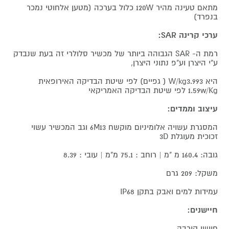
מתאם טעינה מהיר 120W כלול בערכה (מטען אלחוטי נמכר
בנפרד)
ערכי קרינה SAR:
רמת ה- SAR הגבוהה ביותר של מכשיר סלולרי זה בעת שנבדק
ע"י היצרן וע"פ נתוני היצרן,
היא W/kg3.993 ( גפיים) לפי שיטת הבדיקה האירופאית
1.59w/Kg לפי שיטת הבדיקה האמריקאי
עיצוב וממדים:
המסגרת עשויה אלומיניום מוקשח 6M13 וגב המכשיר עשוי
זכוכית מעוגלת 3D
גובה: 160.4 מ "מ | רוחב : 75.1 מ"מ | עובי : 8.39
משקל: 209 גרם
עמידות למים ואבק בתקן IP68
חיישנים:
חיישן קירבה