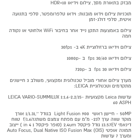
מבזק בתאורת מסך, צילום וידיאו 10+HDR
תוכניות צילום וידאו מובנות: וידאו טלפרומפטר, סלפי בתנועה
איטית, סלפי דולג-זמן
צילום באמצעות התקן נייד אחר בחיבור WiFi אלחוטי או נקודה
חמה
צילום וידיאו ברזולוציית 4K ב- 30fps
צילום וידיאו 30/60 fps ב -1080p
צילום וידיאו 30 fps ב -720p
מערך צילום אחורי מוביל טכנולוגית ומקצועי, משולב 3 חיישנים
מתקדמים וטכנולוגיית LEICA:
עדשות Leica מקצועיות LEICA VARIO-SUMMILUX 1:1.6-2.2/15-
60 ASPH
50MP - חיישן ראשי Light Fusion 900 בגודל '',1/1.31 אורך
מוקד שווה ערך ל23- מ"מ עם מפתח צמצם משתנהf/1.6 טווח
דינאמי 13.57EV גודל פיקסל 2.4um (סופר פיקסל 1 in 4 ) ייצוב
תמונה אופטי (OIS) Auto Focus, Dual Native ISO Fusion Max
ומערך 7 עדשות