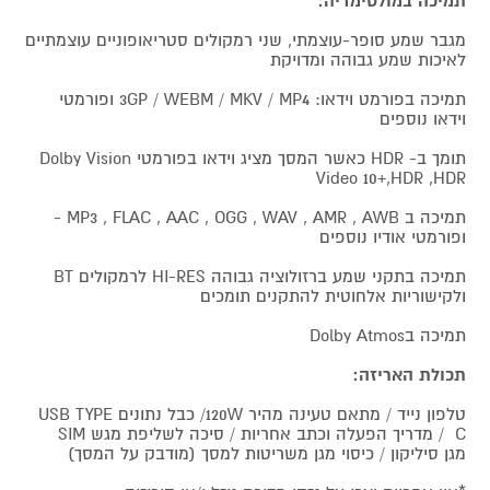
תמיכה במולטימדיה:
מגבר שמע סופר-עוצמתי, שני רמקולים סטריאופוניים עוצמתיים
לאיכות שמע גבוהה ומדויקת
תמיכה בפורמט וידאו: 3GP / WEBM / MKV / MP4 ופורמטי
וידאו נוספים
תומך ב- HDR כאשר המסך מציג וידאו בפורמטי Dolby Vision
Video 10+,HDR ,HDR
תמיכה ב MP3 , FLAC , AAC , OGG , WAV , AMR , AWB -
ופורמטי אודיו נוספים
תמיכה בתקני שמע ברזולוציה גבוהה HI-RES לרמקולים BT
ולקישוריות אלחוטית להתקנים תומכים
תמיכה בDolby Atmos
תכולת האריזה:
טלפון נייד / מתאם טעינה מהיר 120W/ כבל נתונים USB TYPE
C / מדריך הפעלה וכתב אחריות / סיכה לשליפת מגש SIM
מגן סיליקון / כיסוי מגן משריטות למסך (מודבק על המסך)