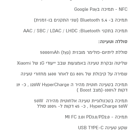
NFC - תמיכה בGoogle Pay
תמיכה ב- 5.4 Bluetooth (שני התקנים בו-זמנית)
תמיכה בתקני AAC / SBC / LDAC / LHDC :Bluetooth
סוללה וטעינה:
סוללת ליתיום-פולימר מובנית 5000mAh (typ)
שליטה ובקרת טעינה באמצעות שבב ייעודי 1G של Xiaomi
שמירה על קיבולת של 80% גם לאחר 1600 מחזורי טעינה
תמיכה בטעינה חוטית מהיר ה 120W HyperCharge , כ- 19
דקות ל100%-(מצב Boost )
תמיכה בטכנולוגיית טעינה אלחוטית מהירה 50W
HyperCharge 50W , כ- 45 דקות ל- 100% סולל
תמיכה - PD3.0/PD2.0 וMI FC 2.0
שקע טעינה USB TYPE-C