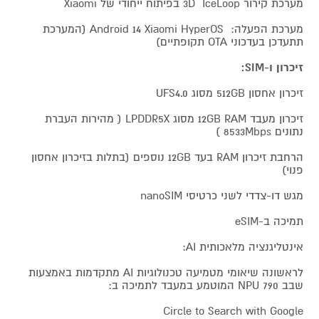
מערכת קירור 3D IceLoop בפיתוח ייחודי של Xiaomi
מערכת הפעלה: Android 14 Xiaomi HyperOS (המערכת
תתעדכן בעדכוני OTA תקופתיים)
זיכרון ו-SIM:
זיכרון אחסון 512GB מסוג UFS4.0
זיכרון מעבד 12GB RAM מסוג LPDDR5X ( מהירות העברת
נתונים 8533Mbps )
הרחבת זיכרון RAM בעד 12GB נוספים (בתלות בזיכרון אחסון
פנוי)
מגש דו-צדדי לשני כרטיסי nanoSIM
תמיכה ב-eSIM
אינטליגנציה מלאכותית AI:
לראשונה שיאומי מטמיעה טכנולוגיות AI מתקדמות באמצעות
שבב 790 NPU המוטמע במעבד לתמיכה ב:
Circle to Search with Google