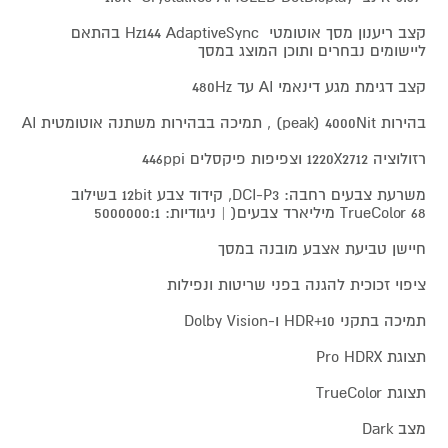
קצב ריענון מסך אוטומטי Hz144 AdaptiveSync בהתאם
ליישומים נבחרים ותוכן המוצג במסך
קצב דגימת מגע דינאמי AI עד 480Hz
בהירות peak) 4000Nit) , תמיכה בבהירות משתנה אוטומטית AI
רזולוציה 1220X2712 וצפיפות פיקסלים 446ppi
משרעת צבעים רחבה: DCI-P3, קידוד צבע 12bit בשילוב
TrueColor 68 מיליארד צבעים( | ניגודיות: 5000000:1
חיישן טביעת אצבע מובנה במסך
ציפוי זכוכית להגנה בפני שריטות ונפילות
תמיכה בתקני 10+HDR ו-Dolby Vision
תצוגת Pro HDRX
תצוגת TrueColor
מצב Dark