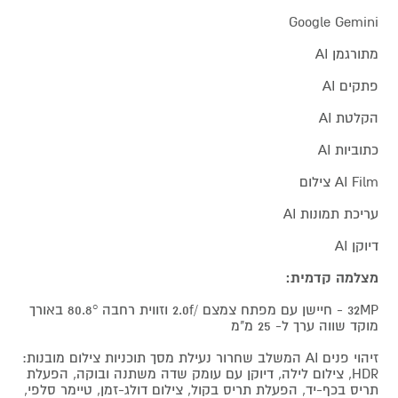
Google Gemini
מתורגמן AI
פתקים AI
הקלטת AI
כתוביות AI
AI Film צילום
עריכת תמונות AI
דיוקן AI
מצלמה קדמית:
32MP - חיישן עם מפתח צמצם /2.0f וזווית רחבה 80.8° באורך
מוקד שווה ערך ל- 25 מ"מ
זיהוי פנים AI המשלב שחרור נעילת מסך תוכניות צילום מובנות:
HDR, צילום לילה, דיוקן עם עומק שדה משתנה ובוקה, הפעלת
תריס בכף-יד, הפעלת תריס בקול, צילום דולג-זמן, טיימר סלפי,