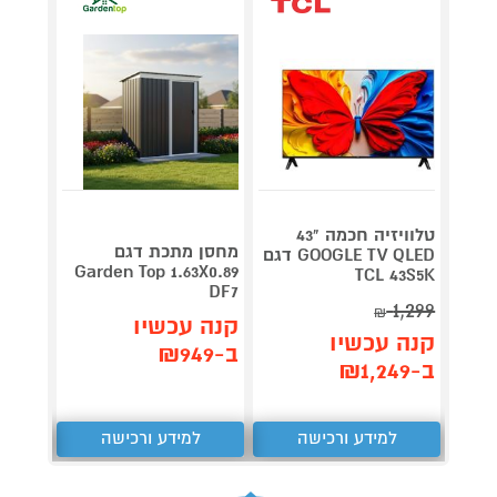
טלוויזיה חכמה "43
V 140
מחסן מתכת דגם
GOOGLE TV QLED דגם
תדירא
Garden Top 1.63X0.89
TCL 43S5K
DF7
1,299
₪
תן 
קנה עכשיו
קנה עכשיו
,062
ב-₪949
ב-₪1,249
₪
למידע ורכישה
למידע ורכישה
ל