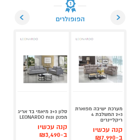
Next
Previous
הפופולרים
מערכת ישיבה מפוארת
סלון 2+3 מיאמי בד אריג
2+3 המשלבת 4
מרופד
מפנק ונוח LEONARDO
ריקליינרים
מבית LEONARDO
קנה עכשיו
קנה עכשיו
קנה 
ב-₪3,490
ב-₪7,990
ב-₪3,990