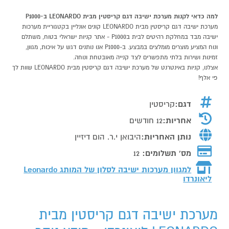
למה כדאי לקנות מערכת ישיבה דגם קריסטין מבית LEONARDO ב-P1000
מערכת ישיבה דגם קריסטין מבית LEONARDO קונים אונליין בקטגוריית מערכות
ישיבה מבד במחלקת רהיטים לבית בP1000 - אתר קניות ישראלי בטוח, משתלם
ונוח המציע מוצרים מומלצים במבצע. ב-P1000 אנו נותנים דגש על איכות, מגוון,
זמינות ושירות בלתי מתפשרים לצד קנייה מאובטחת ונוחה.
אצלנו, קניות באינטרנט של מערכת ישיבה דגם קריסטין מבית LEONARDO שוות לך
פי אלף!
דגם:
קריסטין
אחריות:
12 חודשים
נותן האחריות:
היבואן י.ר. הום דיזיין
מס' תשלומים:
12
למגוון מערכות ישיבה לסלון של המותג
Leonardo
ליאונרדו
מערכת ישיבה דגם קריסטין מבית