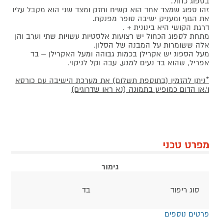
בספוג כחול.
זהו ספוג שמצד אחד הוא קשיח וחזק ומצד שני הוא מקבל עליו
את הגוף ומעניק ישיבה סופר מפנקת.
דרגת הקושי היא בינונית + .
מתחת לספוג הכחול יש רצועות אלסטיות עשויות שתי וערב והן
אלה ששומרות על המבנה של הסלון.
מעל הספוג יש אקרילן בכמות גבוהה ומעל האקרילן – בד
אפריל, שהוא בד נעים למגע, עבה וקל לניקוי.
*ניתן להזמין (בתוספת תשלום) את מערכת הישיבה עם כורסא
ו/או הדום כמופיע בתמונה (נא ראו שדרוגים)
מפרט טכני
גימור
סוג ריפוד
בד
פרטים נוספים