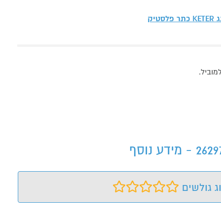
ג
KETER כתר פלסטיק
וביל.
ג גולשים