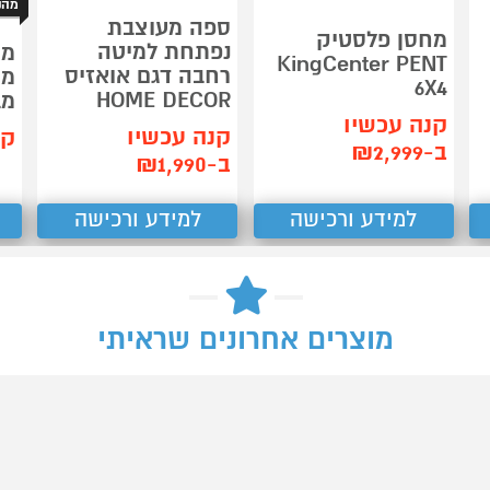
מהנ
ספה מעוצבת
מחסן פלסטיק
נפתחת למיטה
מת
KingCenter PENT
רחבה דגם אואזיס
6X4
HOME DECOR
מבית
קנה עכשיו
קנה עכשיו
קנ
ב-₪2,999
ב-₪1,990
למידע ורכישה
למידע ורכישה
מוצרים אחרונים שראיתי