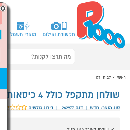
×
תקשורת וצילום
מוצרי חשמל
מח
ראשי
לבית ולגן
שולחן מתקפל כולל 4 כיסאות KETER
סוג מוצר: חדש
|
דגם 262977
|
דירוג גולשים
שולחן באורך 1.80 מטר