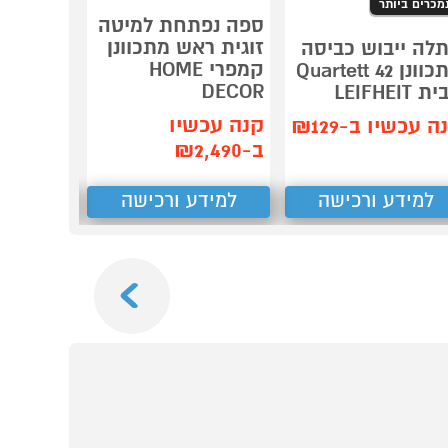
מכרים ביותר
ספה נפתחת למיטה
מחסן פל
זוגית ראש מתכוונן
לה ייבוש כביסה
er PENT
קמפרי HOME
מתכוונן Quartett 42
8X6
DECOR
 LEIFHEIT
קנה עכש
קנה עכשיו
ה עכשיו ב-₪129
ב-₪4,299
ב-₪2,490
למידע ורכישה
למידע ורכישה
למידע
Next