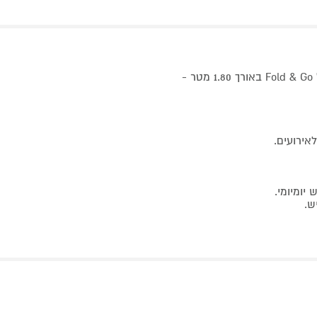
הסט כולל 4 כיסאות קלאב קומפקטיים ונוחים לצד שולחן מתקפל Fold & Go באורך 1.80 מטר -
אירועים.
יומיומי.
ש.