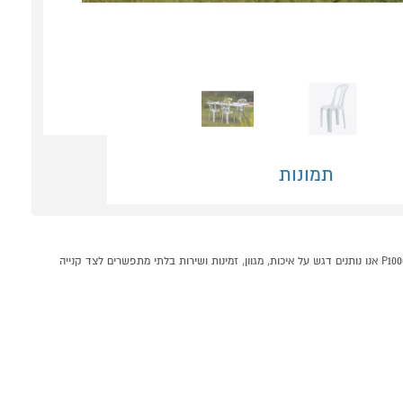
תמונות
שולחן מתקפל כולל 4 כיסאות KETER קונים אונליין בקטגוריית לבית ולגן במחלקת לבית ולגן בP1000 - אתר קניות ישראלי בטוח, משתלם ונוח המציע מוצרים מומלצים במבצע. ב-P1000 אנו נותנים דגש על איכות, מגוון, זמינות ושירות בלתי מתפשרים לצד קנייה