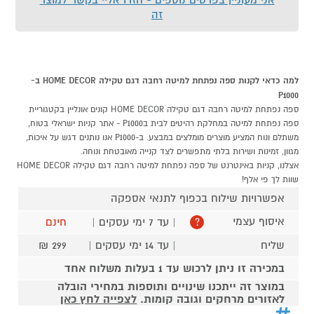
זה
למה כדאי לקנות ספה נפתחת למיטה רחבה דגם טקילה HOME DECOR ב-
P1000
ספה נפתחת למיטה רחבה דגם טקילה HOME DECOR קונים אונליין בקטגוריית
ספה נפתחת למיטה במחלקת רהיטים לבית בP1000 - אתר קניות ישראלי בטוח,
משתלם ונוח המציע מוצרים מומלצים במבצע. ב-P1000 אנו נותנים דגש על איכות,
מגוון, זמינות ושירות בלתי מתפשרים לצד קנייה מאובטחת ונוחה.
אצלנו, קניות באינטרנט של ספה נפתחת למיטה רחבה דגם טקילה HOME DECOR
שוות לך פי אלף!
אפשרויות שילוח בכפוף לתנאי אספקה
איסוף עצמי
| עד 7 ימי עסקים |
חינם
?
שליח
| עד 14 ימי עסקים |
299 ₪
במכירה זו ניתן לרכוש עד 1 בעלות משלוח אחד
במוצר זה ייתכנו שינויים ותוספות במחירי הובלה
לאזורים מרחקים וגובה קומות.
לצפייה לחץ כאן