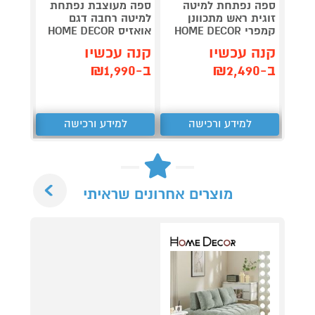
ספה נפתחת למיטה
ספה מעוצבת נפתחת
ספה מ
זוגית ראש מתכוונן
למיטה רחבה דגם
למיטה
קמפרי HOME DECOR
אואזיס HOME DECOR
חמרה OME DECOR
קנה עכשיו
קנה עכשיו
קנה 
ב-₪2,490
ב-₪1,990
ב-₪1,990
למידע ורכישה
למידע ורכישה
ל
Next
מוצרים אחרונים שראיתי