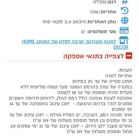
דגם:
טקילה
אחריות:
שנה
נותן האחריות:
היבואן א.ב סקאי סחר
מס' תשלומים:
12
למגוון מערכות ישיבה לסלון של המותג
HOME
DECOR
לצפייה בתנאי אספקה
הערות:
אחריות לשנה
תתכן סטייה של עד 2% במידות
במקרה של צורך בהרמת המוצר מעל קומה שלישית ללא
מעלית תהיה תוספת של 50 ₪ לקומה
אספקה לצפת וצפונה כולל רמת הגולן, לירוחם ודרומה וישובים
סמוכים לגדר בדרום הרצועה - יתכן עיכוב באספקה של עד 14
ימי עסקים
אזור מצפה רמון, הערבה, ים המלח ואילת – יתכן עיכוב של עד
21 ימי עסקים וכן תחול תוספת משלוח של 199 ש"ח
אזורים מעבר לקו הירוק – יתכן עיכוב של עד 21 ימי עסקים וכן
תחול תוספת משלוח של 199 ש"ח