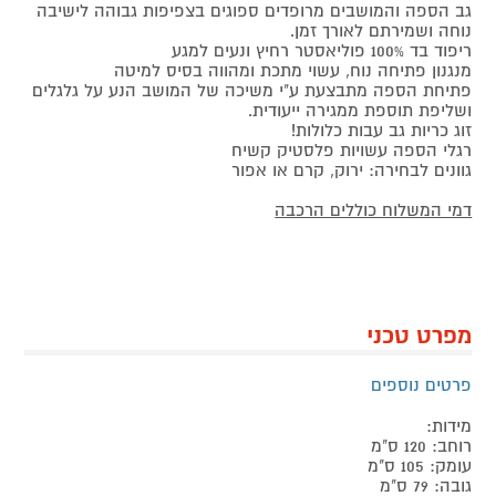
גב הספה והמושבים מרופדים ספוגים בצפיפות גבוהה לישיבה
נוחה ושמירתם לאורך זמן.
ריפוד בד 100% פוליאסטר רחיץ ונעים למגע
מנגנון פתיחה נוח, עשוי מתכת ומהווה בסיס למיטה
פתיחת הספה מתבצעת ע"י משיכה של המושב הנע על גלגלים
ושליפת תוספת ממגירה ייעודית.
זוג כריות גב עבות כלולות!
רגלי הספה עשויות פלסטיק קשיח
גוונים לבחירה: ירוק, קרם או אפור
דמי המשלוח כוללים הרכבה
מפרט טכני
פרטים נוספים
מידות:
רוחב: 120 ס"מ
עומק: 105 ס"מ
גובה: 79 ס"מ