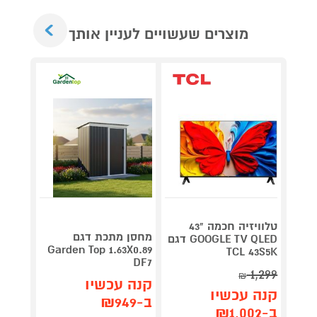
Next
מוצרים שעשויים לעניין אותך
טלוויזיה חכמה "43
V 140
מחסן מתכת דגם
GOOGLE TV QLED דגם
תדירא
Garden Top 1.63X0.89
TCL 43S5K
DF7
1,299
₪
תן 
קנה עכשיו
קנה עכשיו
,062
ב-₪949
ב-₪1,002