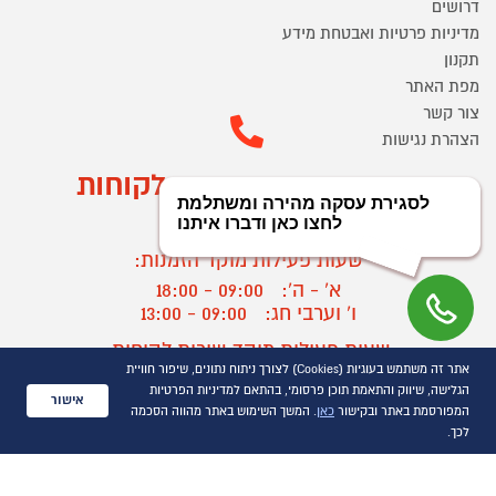
דרושים
מדיניות פרטיות ואבטחת מידע
תקנון
מפת האתר
צור קשר
הצהרת נגישות
מוקד הזמנות ושירות לקוחות
03-9545370
שעות פעילות מוקד הזמנות:
א' - ה':
09:00 - 18:00
ו' וערבי חג:
09:00 - 13:00
שעות פעילות מוקד שירות לקוחות:
אתר זה משתמש בעוגיות (Cookies) לצורך ניתוח נתונים, שיפור חוויית
א' - ד':
09:00 - 16:30
הגלישה, שיווק והתאמת תוכן פרסומי, בהתאם למדיניות הפרטיות
ה :
09:00 - 16:00
אישור
המפורסמת באתר ובקישור
כאן
. המשך השימוש באתר מהווה הסכמה
חול המועד
09:00 - 15:00
לכך.
?
יצירת קשר/ביטול הזמנה