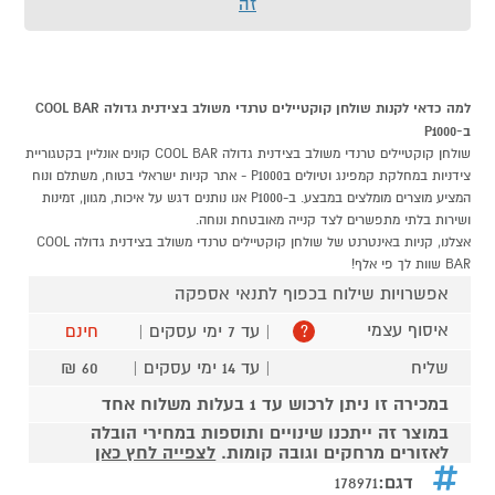
זה
למה כדאי לקנות שולחן קוקטיילים טרנדי משולב בצידנית גדולה COOL BAR
ב-P1000
שולחן קוקטיילים טרנדי משולב בצידנית גדולה COOL BAR קונים אונליין בקטגוריית
צידניות במחלקת קמפינג וטיולים בP1000 - אתר קניות ישראלי בטוח, משתלם ונוח
המציע מוצרים מומלצים במבצע. ב-P1000 אנו נותנים דגש על איכות, מגוון, זמינות
ושירות בלתי מתפשרים לצד קנייה מאובטחת ונוחה.
אצלנו, קניות באינטרנט של שולחן קוקטיילים טרנדי משולב בצידנית גדולה COOL
BAR שוות לך פי אלף!
אפשרויות שילוח בכפוף לתנאי אספקה
איסוף עצמי
| עד 7 ימי עסקים |
חינם
?
שליח
| עד 14 ימי עסקים |
60 ₪
במכירה זו ניתן לרכוש עד 1 בעלות משלוח אחד
במוצר זה ייתכנו שינויים ותוספות במחירי הובלה
לאזורים מרחקים וגובה קומות.
לצפייה לחץ כאן
דגם:
178971