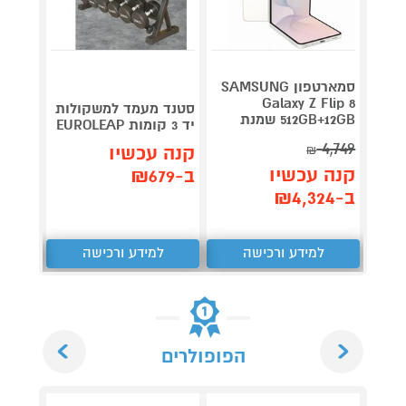
סמארטפון SAMSUNG
Galaxy Z Flip 8
סטנד מעמד למשקולות
לצילו
512GB+12GB שמנת
יד 3 קומות EUROLEAP
ואקסטרי
4,749
קנה עכשיו
₪
קנה 
קנה עכשיו
ב-₪679
ב-₪199
ב-₪4,324
למידע ורכישה
למידע ורכישה
ל
Next
Previous
הפופולרים