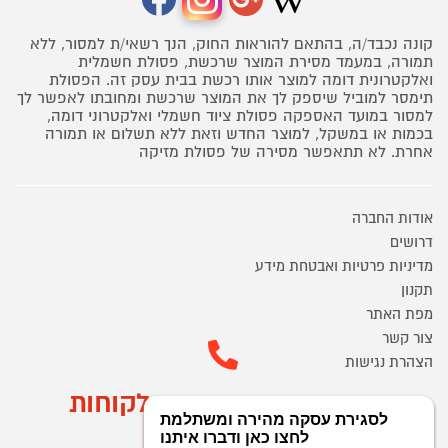
קונה נכבד/ה, בהתאם להוראות החוק, הנך רשאי/ת למסור, ללא
תמורה, במעמד מסירת המוצר שרכשת, פסולת חשמלית
ואלקטרונית דומה למוצר אותו רכשת בבית עסק זה. הפסולת
תימסר למוביל שיספק לך את המוצר שרכשת ומחובתו לאפשר לך
למסור במועד האספקה פסולת ציוד חשמלי ואלקטרוני דומה,
בכמות או במשקל, למוצר החדש וזאת ללא תשלום או תמורה
אחרת. לא תתאפשר מסירה של פסולת מזיקה
אודות החברה
דרושים
מדיניות פרטיות ואבטחת מידע
תקנון
מפת האתר
צור קשר
הצהרת נגישות
מוקד הזמנות ושירות לקוחות
03-9545370