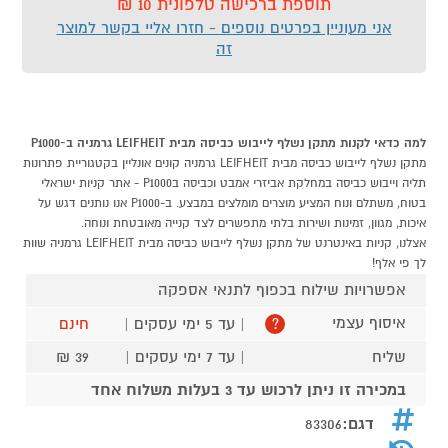
תוספת ברכישה טלפונית 10 ₪
אני מעוניין בפרטים נוספים - חזרו אליי בקשר למוצר
זה
למה כדאי לקנות מתקן נשלף לייבוש כביסה מבית LEIFHEIT גרמניה ב-P1000
מתקן נשלף לייבוש כביסה מבית LEIFHEIT גרמניה קונים אונליין בקטגוריית פתרונות
תליה וייבוש כביסה במחלקת אביזרי אמבט וכביסה בP1000 - אתר קניות ישראלי
בטוח, משתלם ונוח המציע מוצרים מומלצים במבצע. ב-P1000 אנו נותנים דגש על
איכות, מגוון, זמינות ושירות בלתי מתפשרים לצד קנייה מאובטחת ונוחה.
אצלנו, קניות באינטרנט של מתקן נשלף לייבוש כביסה מבית LEIFHEIT גרמניה שוות
לך פי אלף!
אפשרויות שילוח בכפוף לתנאי אספקה
איסוף עצמי
| עד 5 ימי עסקים |
חינם
?
שליח
| עד 7 ימי עסקים |
39 ₪
במכירה זו ניתן לרכוש עד 3 בעלות משלוח אחד
דגם:
83306