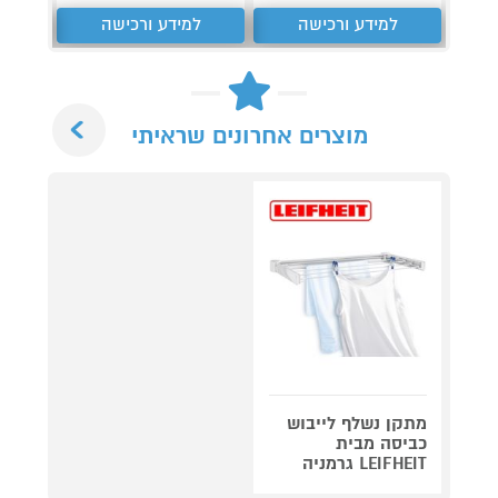
למידע ורכישה
למידע ורכישה
ל
Next
מוצרים אחרונים שראיתי
מתקן נשלף לייבוש
כביסה מבית
LEIFHEIT גרמניה