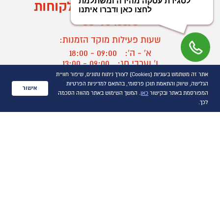
מוקד הזמנות ושירות לקוחות
03-9545370
שעות פעילות מוקד הזמנות:
א' - ה':
09:00 - 18:00
ו' וערבי חג:
09:00 - 13:00
אתר זה משתמש בעוגיות (Cookies) לצורך ניתוח נתונים, שיפור חוויית
שעות פעילות מוקד שירות לקוחות:
הגלישה, שיווק והתאמת תוכן פרסומי, בהתאם למדיניות הפרטיות
אישור
א' - ד':
09:00 - 16:30
המפורסמת באתר ובקישור
כאן
. המשך השימוש באתר מהווה הסכמה
ה :
09:00 - 16:00
לכך.
חול המועד
09:00 - 15:00
?
יצירת קשר/ביטול הזמנה
כל הזכויות שמורות P1000© 2021
התמונות להמחשה בלבד