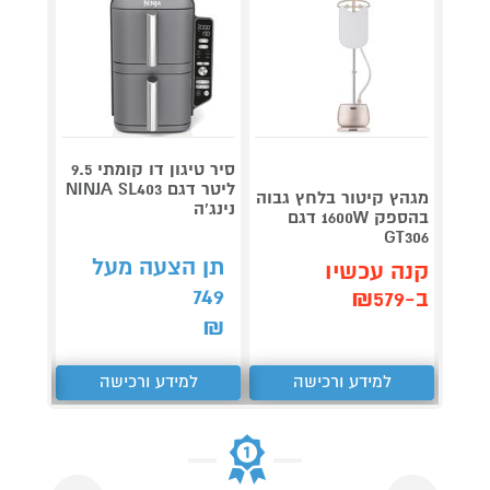
סיר טיגון דו קומתי 9.5
מגהץ 
ליטר דגם NINJA SL403
PRESS
מגהץ קיטור בלחץ גבוה
נינג'ה
V9821
בהספק 1600W דגם
GT306
תן הצעה מעל
תן 
קנה עכשיו
,276
749
ב-₪579
₪
₪
למידע ורכישה
למידע ורכישה
ל
Next
Previous