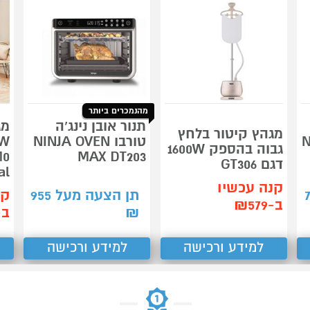
מהנמכרים ביותר
תנור אובן נינג’ה
מג
מגהץ קיטור בלחץ
NIN
טורבו NINJA OVEN
גבוה בהספק 1600W
MAX DT203
דגם GT306
al
קנה עכשיו
תן הצעה מעל
955
קנ
ב-₪579
₪
ב-49
למידע ורכישה
למידע ורכישה