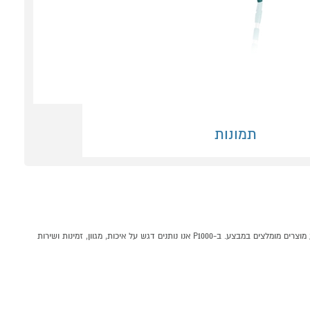
תמונות
מוט טלסקופי אוניברסלי 145-400 ס"מ מבית LEIFHEIT קונים אונליין בקטגוריית מוצרי ניקיון במחלקת אביזרי אמבט וכביסה בP1000 - אתר קניות ישראלי בטוח, משתלם ונוח המציע מוצרים מומלצים במבצע. ב-P1000 אנו נותנים דגש על איכות, מגוון, זמינות ושירות