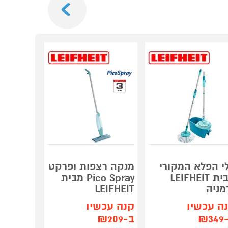
י הפלא המקורי
מנקה רצפות ופרקט
מכשיר ח
מבית LEIFHEIT
Pico Spray מבית
לניקוי ח
מניה
LEIFHEIT
51003 LEIFHEIT
ה עכשיו
קנה עכשיו
קנה עכש
₪3
ב-₪209
ב-₪469