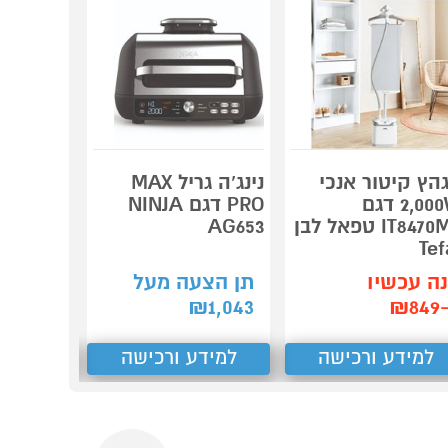
מגהץ קי
הץ קיטור אנכי
נינג’ה גריל MAX
V9920E0
2,000W דגם
PRO דגם NINJA
טפאל צב
IT8470M0 טפאל לבן
AG653
ומוזהב
Tef
ה עכשיו
תן הצעה מעל
תן הצע
₪8
1,043
₪
₪
1,505
למידע ורכישה
למידע ורכישה
למידע
Next