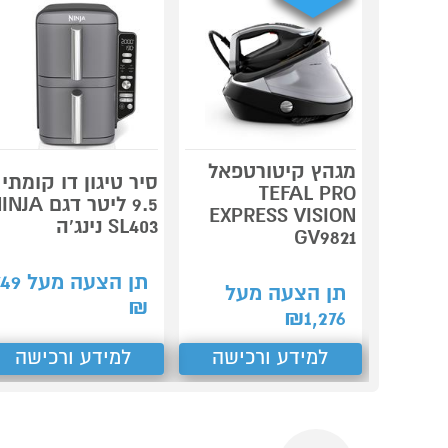
מגהץ קיטורטפאל
סיר טיגון דו קומתי
TEFAL PRO
9.5 ליטר דגם JA
EXPRESS VISION
SL403 נינג'ה
GV9821
תן הצעה מעל
749
תן הצעה מעל
₪
₪
1,276
למידע ורכישה
למידע ורכישה
Previous