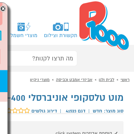
×
תקשורת וצילום
מוצרי חשמל
מח
ראשי
לבית ולגן
אביזרי אמבט וכביסה
מוצרי ניקיון
מוט טלסקופי אוניברסלי 145-400 ס"מ מבית LEIFHEIT
סוג מוצר: חדש
|
דגם 41523
|
דירוג גולשים
הוספת אביזרים click system