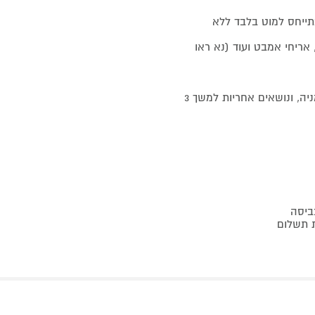
מתייחס למוט בלבד ללא
אריחי אמבט ועוד (נא ראו
כל מרכיבי המערכת עשויים חומרים איכותיים מבית LEIFHEIT גרמניה, ונושאים אחריות למשך 3
ביסה
ת תשלום